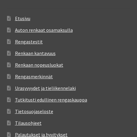
Etusivu
Auton renkaat osamaksulla
Rengastestit
Renkaan kantavuus
Renkaan nopeusluokat
Rengasmerkinnät
Urasyvyydet ja tieliikennelaki
Tutkitusti edullinen rengaskauppa
Tietosuojaseloste
Tilausohjeet
Palautukset ja hyvitykset