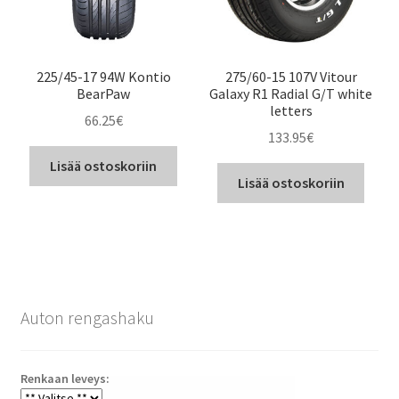
225/45-17 94W Kontio
275/60-15 107V Vitour
BearPaw
Galaxy R1 Radial G/T white
letters
66.25
€
133.95
€
Lisää ostoskoriin
Lisää ostoskoriin
Auton rengashaku
Renkaan leveys: