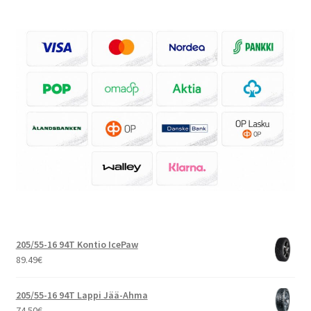
205/55-16 94T Kontio IcePaw
89.49
€
205/55-16 94T Lappi Jää-Ahma
74.50
€