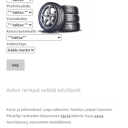
Profiilisuhde:
Vannekoko:
Kausi/automalli:
Valmistaja
HAE
Auton renkaat netistä edullisesti
Kesä- ja talvirenkaat. Laaja valikoima. Toimitus ympäri Suomen.
Pikaohje renkaiden tilaamiseen
tästä
linkistä. Kysy
apua
tarvittaessa, neuvomme mielellämme.