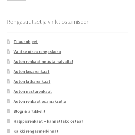
Rengasuutiset ja vinkit ostamiseen
Tilausohjeet
Valitse oikea rengaskoko
Auton renkaat netistä halvalla!
Auton kesärenkaat
Auton kitkarenkaat
Auton nastarenkaat
Auton renkaat osamaksulla
Blogi & artikkelit
Halppisrenkaat – kannattako ostaa?
Kaikki rengasmerkinnät