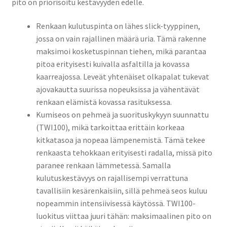
pito on priorisoitu kestävyyden edelle.
Renkaan kulutuspinta on lähes slick-tyyppinen,
jossa on vain rajallinen määrä uria. Tämä rakenne
maksimoi kosketuspinnan tiehen, mikä parantaa
pitoa erityisesti kuivalla asfaltilla ja kovassa
kaarreajossa. Leveät yhtenäiset olkapalat tukevat
ajovakautta suurissa nopeuksissa ja vähentävät
renkaan elämistä kovassa rasituksessa.
Kumiseos on pehmeä ja suorituskykyyn suunnattu
(TWI100), mikä tarkoittaa erittäin korkeaa
kitkatasoa ja nopeaa lämpenemistä. Tämä tekee
renkaasta tehokkaan erityisesti radalla, missä pito
paranee renkaan lämmetessä. Samalla
kulutuskestävyys on rajallisempi verrattuna
tavallisiin kesärenkaisiin, sillä pehmeä seos kuluu
nopeammin intensiivisessä käytössä. TWI100-
luokitus viittaa juuri tähän: maksimaalinen pito on