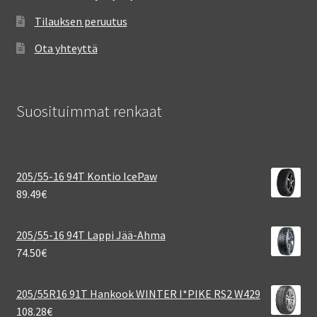
Tilauksen peruutus
Ota yhteyttä
Suosituimmat renkaat
205/55-16 94T Kontio IcePaw
89.49
€
205/55-16 94T Lappi Jää-Ahma
74.50
€
205/55R16 91T Hankook WINTER I*PIKE RS2 W429
108.28
€