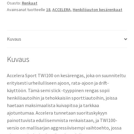
Osasto:
Renkaat
Avainsanat tuotteelle
18
,
ACCELERA
,
Henkilöauton kesärenkaat
Kuvaus
Kuvaus
Accelera Sport TWI100 on kesärengas, joka on suunniteltu
erityisesti urheilulliseen ajoon, rata-ajoon ja drift-
käyttöön. Tämä semi slick -tyyppinen rengas sopii
henkilöautoihin ja tehokkaisiin sporttiautoihin, joissa
haetaan maksimaalista kuivapitoa ja tarkkaa
ajotuntumaa. Accelera tunnetaan suorituskykyyn
painottuvista edullisemmista renkaistaan, ja TWI100-
versio on mallisarjan aggressiivisempi vaihtoehto, jossa