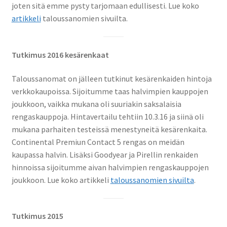
joten sitä emme pysty tarjomaan edullisesti. Lue koko
artikkeli
taloussanomien sivuilta.
Tutkimus 2016 kesärenkaat
Taloussanomat on jälleen tutkinut kesärenkaiden hintoja
verkkokaupoissa. Sijoitumme taas halvimpien kauppojen
joukkoon, vaikka mukana oli suuriakin saksalaisia
rengaskauppoja. Hintavertailu tehtiin 10.3.16 ja siinä oli
mukana parhaiten testeissä menestyneitä kesärenkaita.
Continental Premiun Contact 5 rengas on meidän
kaupassa halvin. Lisäksi Goodyear ja Pirellin renkaiden
hinnoissa sijoitumme aivan halvimpien rengaskauppojen
joukkoon. Lue koko artikkeli
taloussanomien sivuilta
.
Tutkimus 2015