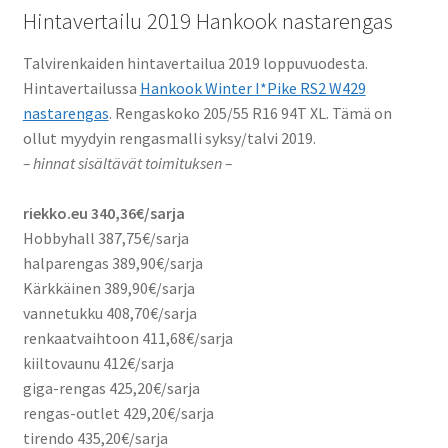
Hintavertailu 2019 Hankook nastarengas
Talvirenkaiden hintavertailua 2019 loppuvuodesta.
Hintavertailussa
Hankook Winter I*Pike RS2 W429
nastarengas
. Rengaskoko 205/55 R16 94T XL. Tämä on
ollut myydyin rengasmalli syksy/talvi 2019.
– hinnat sisältävät toimituksen –
riekko.eu 340,36€/sarja
Hobbyhall 387,75€/sarja
halparengas 389,90€/sarja
Kärkkäinen 389,90€/sarja
vannetukku 408,70€/sarja
renkaatvaihtoon 411,68€/sarja
kiiltovaunu 412€/sarja
giga-rengas 425,20€/sarja
rengas-outlet 429,20€/sarja
tirendo 435,20€/sarja