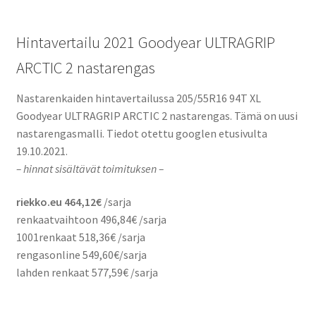
Tietosuojaseloste
Hintavertailu 2021 Goodyear ULTRAGRIP
Tutkitusti edullinen rengaskauppa
ARCTIC 2 nastarengas
Urasyvyydet ja tieliikennelaki
Nastarenkaiden hintavertailussa 205/55R16 94T XL
Goodyear ULTRAGRIP ARCTIC 2 nastarengas. Tämä on uusi
Lahjakortit
nastarengasmalli. Tiedot otettu googlen etusivulta
19.10.2021.
– hinnat sisältävät toimituksen –
Tilausohjeet
riekko.eu 464,12€
/sarja
Laajen
Auton renkaat
renkaatvaihtoon 496,84€ /sarja
alemm
1001renkaat 518,36€ /sarja
tason
Rengastestit
rengasonline 549,60€/sarja
valikko
lahden renkaat 577,59€ /sarja
Yhteys