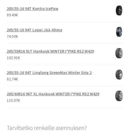
205/55-16 94T Kontio IcePaw
89.49
€
205/55-16 94T Lappi Jää-Ahma
74.50
€
205/55R16 91T Hankook WINTER I*PIKE RS2 W429
102.91
€
205/55-16 94T Linglong GreenMax Winter Grip 2
82.74
€
205/60R16 96T XL Hankook WINTER I*PIKE RS2 W429
115.07
€
Tarvitsetko renkaille asennuksen?