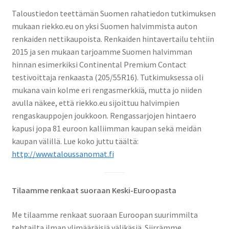
Taloustiedon teettämän Suomen rahatiedon tutkimuksen
mukaan riekko.eu on yksi Suomen halvimmista auton
renkaiden nettikaupoista. Renkaiden hintavertailu tehtiin
2015 ja sen mukaan tarjoamme Suomen halvimman
hinnan esimerkiksi Continental Premium Contact
testivoittaja renkaasta (205/55R16). Tutkimuksessa oli
mukana vain kolme eri rengasmerkkiä, mutta jo niiden
avulla näkee, että riekko.eu sijoittuu halvimpien
rengaskauppojen joukkoon. Rengassarjojen hintaero
kapusi jopa 81 euroon kalliimman kaupan sekä meidän
kaupan välillä. Lue koko juttu täältä:
http://www.taloussanomat.fi
Tilaamme renkaat suoraan Keski-Euroopasta
Me tilaamme renkaat suoraan Euroopan suurimmilta
tehtailta ilman ylimääräisiä välikäsiä. Siirrämme