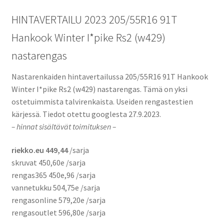
HINTAVERTAILU 2023 205/55R16 91T
Auton renkaat osamaksulla
Hankook Winter I*pike Rs2 (w429)
Auton renkaiden nopeusluokat
nastarengas
Nastarenkaiden hintavertailussa 205/55R16 91T Hankook
Blogi & artikkelit
Winter I*pike Rs2 (w429) nastarengas. Tämä on yksi
ostetuimmista talvirenkaista. Useiden rengastestien
Halvat auton renkaat
kärjessä. Tiedot otettu googlesta 27.9.2023.
– hinnat sisältävät toimituksen –
Renkaan kantavuus
riekko.eu 449,44
/sarja
Rengasvalmistajat
skruvat 450,60e /sarja
rengas365 450e,96 /sarja
Rengasmerkinnät
vannetukku 504,75e /sarja
rengasonline 579,20e /sarja
Renkaan ikä ja DOT merkintä
rengasoutlet 596,80e /sarja