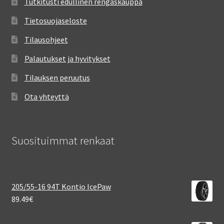
Tutkitusti edullinen rengaskauppa
Tietosuojaseloste
Tilausohjeet
Palautukset ja hyvitykset
Tilauksen peruutus
Ota yhteyttä
Suosituimmat renkaat
205/55-16 94T Kontio IcePaw
89.49
€