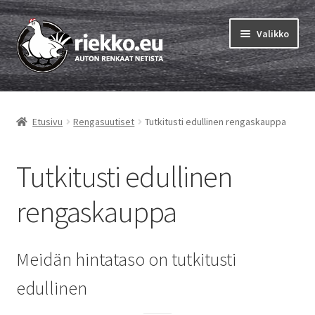
Siirry
Siirry
Valikko
navigointiin
sisältöön
Etusivu
Etusivu
Rengasuutiset
Tutkitusti edullinen rengaskauppa
Laajen
Vinkit & ohjeet
alemm
tason
Tutkitusti edullinen
Auton rengastestit
valikko
rengaskauppa
Valitse oikea rengaskoko
Auton kesärenkaat
Meidän hintataso on tutkitusti
Auton kitkarenkaat
edullinen
Auton nastarenkaat netistä