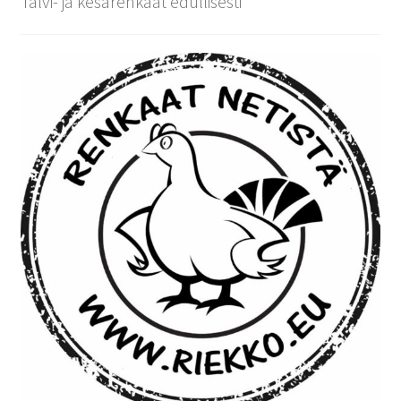
Talvi- ja kesärenkaat edullisesti