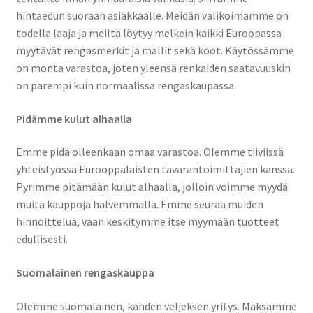
hintaedun suoraan asiakkaalle. Meidän valikoimamme on
todella laaja ja meiltä löytyy melkein kaikki Euroopassa
myytävät rengasmerkit ja mallit sekä koot. Käytössämme
on monta varastoa, joten yleensä renkaiden saatavuuskin
on parempi kuin normaalissa rengaskaupassa.
Pidämme kulut alhaalla
Emme pidä olleenkaan omaa varastoa. Olemme tiiviissä
yhteistyössä Eurooppalaisten tavarantoimittajien kanssa.
Pyrimme pitämään kulut alhaalla, jolloin voimme myydä
muita kauppoja halvemmalla. Emme seuraa muiden
hinnoittelua, vaan keskitymme itse myymään tuotteet
edullisesti.
Suomalainen rengaskauppa
Olemme suomalainen, kahden veljeksen yritys. Maksamme