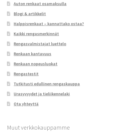
Auton renkaat osamaksulla
Blogi & artikkelit
Halppisrenkaat – kannattako ostaa?
Kaikki rengasmerkinnät
Rengasvalmistajat luettelo
Renkaan kantavuus
Renkaan nopeusluokat
Rengastestit
Tutkitusti edullinen rengaskauppa
Urasyvyydet ja tieliikennelaki
Ota yhteyttä
Muut verkkokauppamme