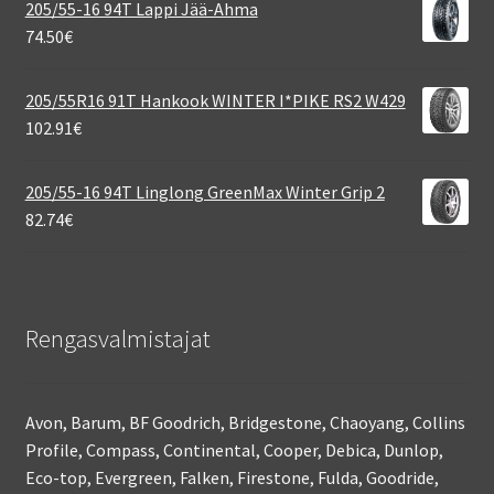
205/55-16 94T Lappi Jää-Ahma
74.50
€
205/55R16 91T Hankook WINTER I*PIKE RS2 W429
102.91
€
205/55-16 94T Linglong GreenMax Winter Grip 2
82.74
€
Rengasvalmistajat
Avon, Barum, BF Goodrich, Bridgestone, Chaoyang, Collins
Profile, Compass, Continental, Cooper, Debica, Dunlop,
Eco-top, Evergreen, Falken, Firestone, Fulda, Goodride,