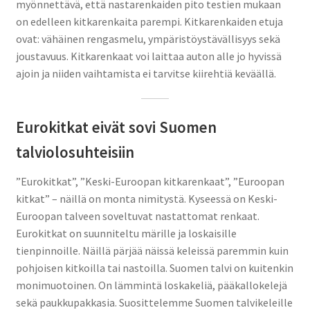
myönnettävä, että nastarenkaiden pito testien mukaan
on edelleen kitkarenkaita parempi. Kitkarenkaiden etuja
ovat: vähäinen rengasmelu, ympäristöystävällisyys sekä
joustavuus. Kitkarenkaat voi laittaa auton alle jo hyvissä
ajoin ja niiden vaihtamista ei tarvitse kiirehtiä keväällä.
Eurokitkat eivät sovi Suomen
talviolosuhteisiin
”Eurokitkat”, ”Keski-Euroopan kitkarenkaat”, ”Euroopan
kitkat” – näillä on monta nimitystä. Kyseessä on Keski-
Euroopan talveen soveltuvat nastattomat renkaat.
Eurokitkat on suunniteltu märille ja loskaisille
tienpinnoille. Näillä pärjää näissä keleissä paremmin kuin
pohjoisen kitkoilla tai nastoilla. Suomen talvi on kuitenkin
monimuotoinen. On lämmintä loskakeliä, pääkallokelejä
sekä paukkupakkasia. Suosittelemme Suomen talvikeleille