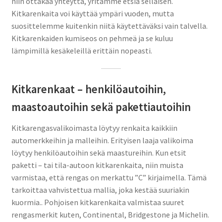
niin ottakaa yhteyttä, yritämme etsiä sellaisen.
Kitkarenkaita voi käyttää ympäri vuoden, mutta
Tietosuojaseloste
suosittelemme kuitenkin niitä käytettäväksi vain talvella.
Kitkarenkaiden kumiseos on pehmeä ja se kuluu
Tutkitusti edullinen rengaskauppa
lämpimillä kesäkeleillä erittäin nopeasti.
Urasyvyydet ja tieliikennelaki
Kitkarenkaat – henkilöautoihin,
Lahjakortit
maastoautoihin sekä pakettiautoihin
Tilausohjeet
Kitkarengasvalikoimasta löytyy renkaita kaikkiin
automerkkeihin ja malleihin. Erityisen laaja valikoima
Laajen
Auton renkaat
löytyy henkilöautoihin sekä maastureihin. Kun etsit
alemm
paketti – tai tila-autoon kitkarenkaita, niin muista
tason
Rengastestit
varmistaa, että rengas on merkattu ”C” kirjaimella. Tämä
valikko
tarkoittaa vahvistettua mallia, joka kestää suuriakin
Yhteys
kuormia.. Pohjoisen kitkarenkaita valmistaa suuret
rengasmerkit kuten, Continental, Bridgestone ja Michelin.