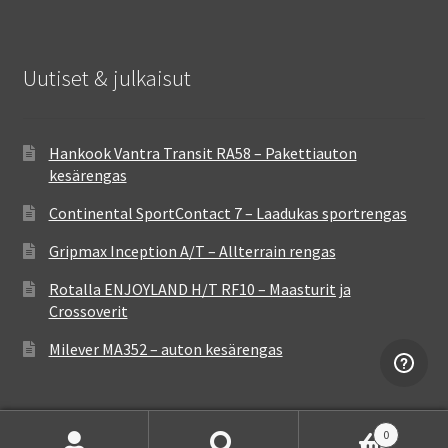
Uutiset & julkaisut
Hankook Vantra Transit RA58 – Pakettiauton
kesärengas
Continental SportContact 7 – Laadukas sportrengas
Gripmax Inception A/T – Allterrain rengas
Rotalla ENJOYLAND H/T RF10 – Maasturit ja
Crossoverit
Milever MA352 – auton kesärengas
0