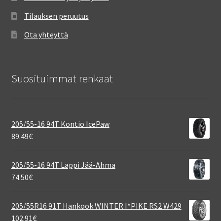
Tilauksen peruutus
Ota yhteyttä
Suosituimmat renkaat
205/55-16 94T Kontio IcePaw
89.49
€
205/55-16 94T Lappi Jää-Ahma
74.50
€
205/55R16 91T Hankook WINTER I*PIKE RS2 W429
102.91
€