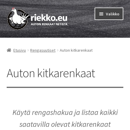
Siirry
Siirry
Valikko
navigointiin
sisältöön
Etusivu
Etusivu
Rengasuutiset
Auton kitkarenkaat
Laajen
Vinkit & ohjeet
alemm
tason
Auton kitkarenkaat
Auton rengastestit
valikko
Valitse oikea rengaskoko
Auton kesärenkaat
Käytä rengashakua ja listaa kaikki
Auton kitkarenkaat
saatavilla olevat kitkarenkaat
Auton nastarenkaat netistä