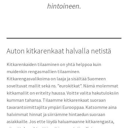
hintoineen.
Auton renkaat osamaksulla
Auton renkaiden nopeusluokat
Blogi & artikkelit
Auton kitkarenkaat halvalla netistä
Halvat auton renkaat
Kitkarenkaiden tilaaminen on yhtä helppoa kuin
muidenkin rengasmallien tilaaminen.
Renkaan kantavuus
Kitkarengasvalikoima on laaja ja sisältää Suomeen
soveltuvat mallit sekä ns. ”eurokitkat”. Nämä molemmat
Rengasvalmistajat
kitkamallit on eritelty haussa. Voitte valita hakutuloksiin
kumman tahansa. Tilaamme kitkarenkaat suoraan
Rengasmerkinnät
tavarantoimittajilta ympäri Eurooppaa. Katsomme aina
halvimmat hinnat ja siirrämme hintaedun suoraan
Renkaan ikä ja DOT merkintä
asiakkaille. Jos ette löydä haluamaanne kitkarengasta,