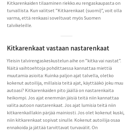
Kitkarenkaiden tilaaminen riekko.eu rengaskaupasta on
turvallista. Kun valitset ”Kitkarenkaat (suomi)”, voit olla
varma, että renkaasi soveltuvat myös Suomen
talvikeleille.
Kitkarenkaat vastaan nastarenkaat
Yleisin talvirengaskeskustelun aihe on ”kitka vai nastat”.
Näitä vaihtoehtoja pohdittaessa kannattaa miettiä
muutamia asioita: Kuinka paljon ajat talvella, oletko
kokenut autoilija, millaisia teitä ajat, käyttääkö joku muu
autoasi? Kitkarenkaiden pito jäällä on nastarenkaita
heikompi. Jos ajat enemmän jäisiä teitä niin kannattaa
valita autoon nastarenkaat. Jos ajat lumisia teitä niin
kitkarenkaillakin pärjää mainiosti. Jos olet kokenut kuski,
niin kitkarenkaat sopivat sinulle. Kokenut autoilija osaa
ennakoida ja jättää tarvittavat turvavälit. On