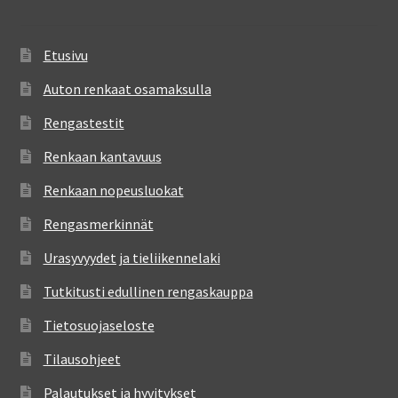
Etusivu
Auton renkaat osamaksulla
Rengastestit
Renkaan kantavuus
Renkaan nopeusluokat
Rengasmerkinnät
Urasyvyydet ja tieliikennelaki
Tutkitusti edullinen rengaskauppa
Tietosuojaseloste
Tilausohjeet
Palautukset ja hyvitykset