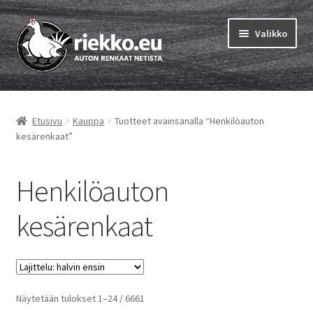
Siirry
Siirry
Valikko
navigointiin
sisältöön
Etusivu
Etusivu
Kauppa
Tuotteet avainsanalla “Henkilöauton
Laajen
Vinkit & ohjeet
kesärenkaat”
alemm
tason
Tilausohjeet
valikko
Henkilöauton
Laajen
Auton renkaat
kesärenkaat
alemm
tason
Rengastestit
valikko
Yhteys
Halvin
Näytetään tulokset 1–24 / 6661
ensin