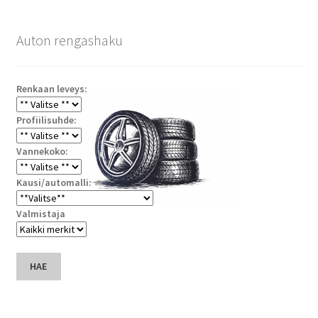
Auton rengashaku
Renkaan leveys:
Profiilisuhde:
Vannekoko:
Kausi/automalli:
Valmistaja
HAE