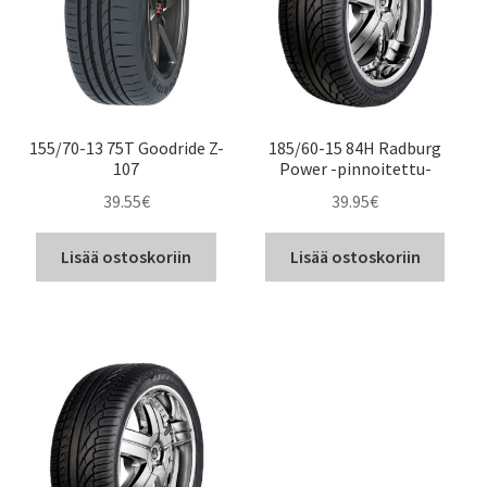
155/70-13 75T Goodride Z-
185/60-15 84H Radburg
107
Power -pinnoitettu-
39.55
€
39.95
€
Lisää ostoskoriin
Lisää ostoskoriin