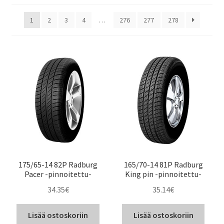
1
2
3
4
…
276
277
278
175/65-14 82P Radburg
165/70-14 81P Radburg
Pacer -pinnoitettu-
King pin -pinnoitettu-
34.35
€
35.14
€
Lisää ostoskoriin
Lisää ostoskoriin