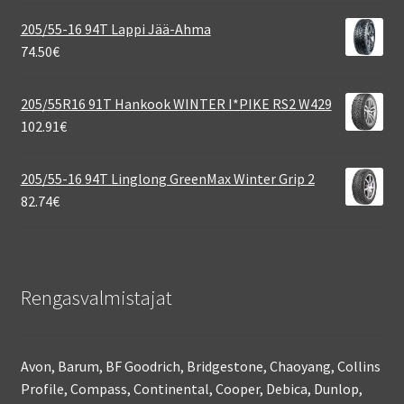
205/55-16 94T Lappi Jää-Ahma
74.50
€
205/55R16 91T Hankook WINTER I*PIKE RS2 W429
102.91
€
205/55-16 94T Linglong GreenMax Winter Grip 2
82.74
€
Rengasvalmistajat
Avon, Barum, BF Goodrich, Bridgestone, Chaoyang, Collins
Profile, Compass, Continental, Cooper, Debica, Dunlop,