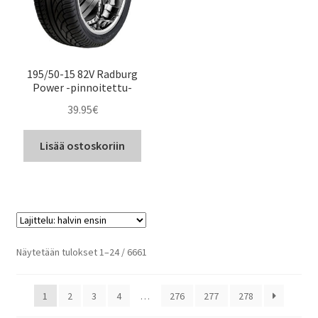
195/50-15 82V Radburg
Power -pinnoitettu-
39.95
€
Lisää ostoskoriin
Halvin
Näytetään tulokset 1–24 / 6661
ensin
1
2
3
4
…
276
277
278