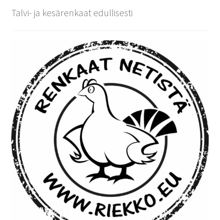
Talvi- ja kesärenkaat edullisesti