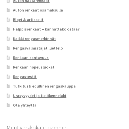
Auton nastarenkaat
Auton renkaat osamaksulla
Blogi & artikkelit
Halppisrenkaat – kannattako ostaa?
Kaikki rengasmerkinnät
Rengasvalmistajat luettelo
Renkaan kantavuus
Renkaan nopeusluokat
Rengastestit
Tutkitusti edullinen rengaskauppa
Urasyvyydet ja tieliikennelaki
Ota yhteyttä
Muut verkkokauppamme