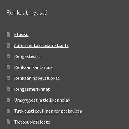
Renkaat netistä
Etusivu
Auton renkaat osamaksulla
Rengastestit
Renkaan kantavuus
Renkaan nopeusluokat
Rengasmerkinnät
Urasyvyydet ja tieliikennelaki
Tutkitusti edullinen rengaskauppa
Tietosuojaseloste