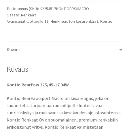
Kontio
BearPaw
Tuotetunnus (SKU):
K2254517KONTIOBPSMACRO
Osasto:
Renkaat
määrä
Avainsanat tuotteelle
17
,
Henkilöauton kesärenkaat
,
Kontio
Kuvaus
Kuvaus
Kontio BearPaw 225/45-17 94W
Kontio BearPaw Sport Macro on kesärengas, joka on
suunniteltu tarjoamaan autoilijoille luotettavaa
suorituskykyä ja mukavuutta kesäkauden ajo-olosuhteissa.
Kontio Renkaat Oy on suomalainen, premium-renkaisiin
erikoistunut yritys. Kontio Renkaat valmistetaan