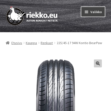
Siirry
Siirry
Valikko
navigointiin
sisältöön
Etusivu
Etusivu
Kauppa
Renkaat
225/45-17 94W Kontio BearPaw
Laajen
Vinkit & ohjeet
alemm
tason
Tilausohjeet
valikko
Laajen
Auton renkaat
alemm
tason
Rengastestit
valikko
Yhteys