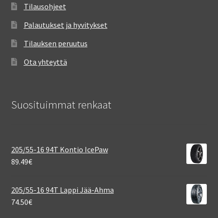
Tilausohjeet
Palautukset ja hyvitykset
Tilauksen peruutus
Ota yhteyttä
Suosituimmat renkaat
205/55-16 94T Kontio IcePaw
89.49
€
205/55-16 94T Lappi Jää-Ahma
74.50
€