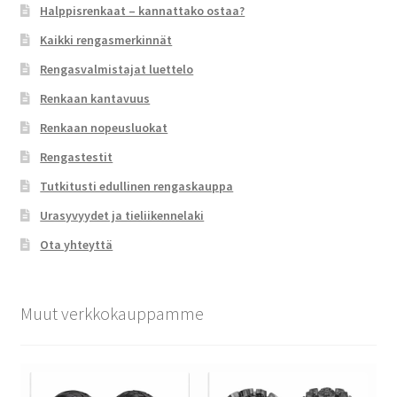
Halppisrenkaat – kannattako ostaa?
Kaikki rengasmerkinnät
Rengasvalmistajat luettelo
Renkaan kantavuus
Renkaan nopeusluokat
Rengastestit
Tutkitusti edullinen rengaskauppa
Urasyvyydet ja tieliikennelaki
Ota yhteyttä
Muut verkkokauppamme