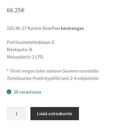
66.25
€
225/45-17 Kontio BearPaw
kesärengas
Polttoainetehokkuus: E
Märkäpito: B
Melupäästö: 2 (70)
*
Tämä rengas tulee suoraan Suomen varastolta.
Toimitusaika Postin kyydillä noin 2-4 arkipäivää
.
20 varastossa
225/45-
Lisää ostoskoriin
17
94W