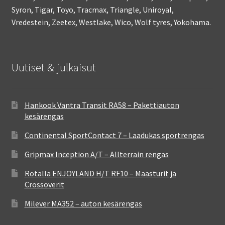
Syron, Tigar, Toyo, Tracmax, Triangle, Uniroyal,
Vredestein, Zeetex, Westlake, Wico, Wolf tyres, Yokohama.
Uutiset & julkaisut
Hankook Vantra Transit RA58 – Pakettiauton
kesärengas
Continental SportContact 7 – Laadukas sportrengas
Gripmax Inception A/T – Allterrain rengas
Rotalla ENJOYLAND H/T RF10 – Maasturit ja
Crossoverit
Milever MA352 – auton kesärengas