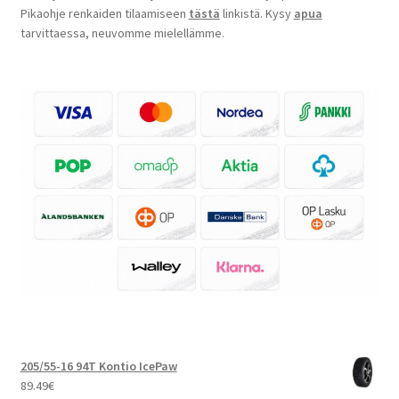
Pikaohje renkaiden tilaamiseen
tästä
linkistä. Kysy
apua
tarvittaessa, neuvomme mielellämme.
205/55-16 94T Kontio IcePaw
89.49
€