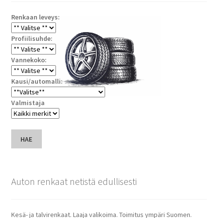
Renkaan leveys:
Profiilisuhde:
Vannekoko:
Kausi/automalli:
Valmistaja
HAE
Auton renkaat netistä edullisesti
Kesä- ja talvirenkaat. Laaja valikoima. Toimitus ympäri Suomen.