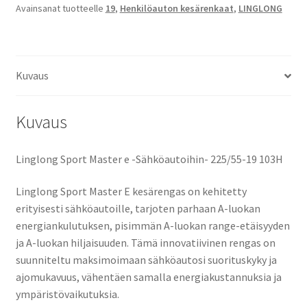
Avainsanat tuotteelle
19
,
Henkilöauton kesärenkaat
,
LINGLONG
e
määrä
Kuvaus
Kuvaus
Linglong Sport Master e -Sähköautoihin- 225/55-19 103H
Linglong Sport Master E kesärengas on kehitetty
erityisesti sähköautoille, tarjoten parhaan A-luokan
energiankulutuksen, pisimmän A-luokan range-etäisyyden
ja A-luokan hiljaisuuden. Tämä innovatiivinen rengas on
suunniteltu maksimoimaan sähköautosi suorituskyky ja
ajomukavuus, vähentäen samalla energiakustannuksia ja
ympäristövaikutuksia.