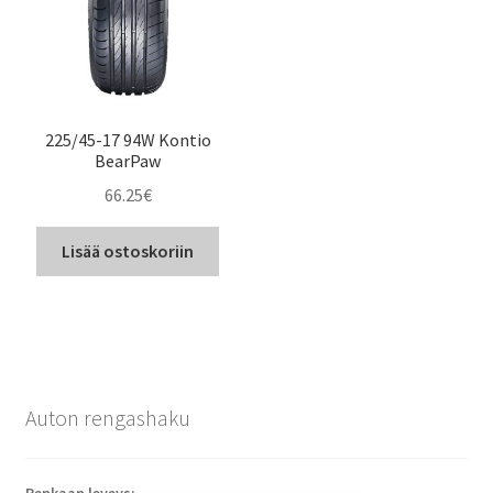
225/45-17 94W Kontio
BearPaw
66.25
€
Lisää ostoskoriin
Auton rengashaku
Renkaan leveys: