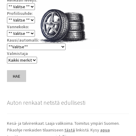
Profiilisuhde:
Vannekoko:
Kausi/automalli:
Valmistaja
HAE
Auton renkaat netistä edullisesti
Kesä- ja talvirenkaat. Laaja valikoima. Toimitus ympäri Suomen.
Pikaohje renkaiden tilaamiseen
tästä
linkistä. Kysy
apua