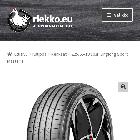
Siirry
Siirry
Valikko
navigointiin
sisältöön
Etusivu
Etusivu
Kauppa
Renkaat
225/55-19 103H Linglong Sport
Laajen
Vinkit & ohjeet
Master e
alemm
tason
Tilausohjeet
valikko
Laajen
Auton renkaat
alemm
tason
Rengastestit
valikko
Yhteys