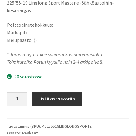
225/55-19 Linglong Sport Master e -Sähköautoihin-
kesärengas
Polttoainetehokkuus:
Märkäpito:
Melupäästö: ()
*
Tämä rengas tulee suoraan Suomen varastolta.
Toimitusaika Postin kyydillä noin 2-4 arkipäivää
.
20 varastossa
225/55-
Lisää ostoskoriin
19
103H
Linglong
Sport
Tuotetunnus (SKU):
K2255519LINGLONGSPORTE
Osasto:
Renkaat
Master