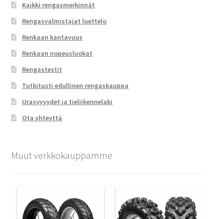
Kaikki rengasmerkinnät
Rengasvalmistajat luettelo
Renkaan kantavuus
Renkaan nopeusluokat
Rengastestit
Tutkitusti edullinen rengaskauppa
Urasyvyydet ja tieliikennelaki
Ota yhteyttä
Muut verkkokauppamme