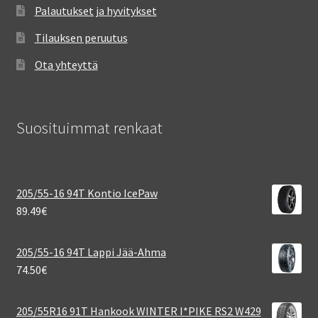
Palautukset ja hyvitykset
Tilauksen peruutus
Ota yhteyttä
Suosituimmat renkaat
205/55-16 94T Kontio IcePaw
89.49
€
205/55-16 94T Lappi Jää-Ahma
74.50
€
205/55R16 91T Hankook WINTER I*PIKE RS2 W429