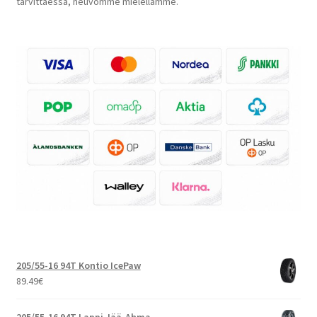
tarvittaessa, neuvomme mielellämme.
205/55-16 94T Kontio IcePaw
89.49
€