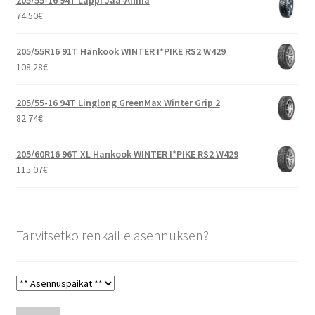
205/55-16 94T Lappi Jää-Ahma
74.50
€
205/55R16 91T Hankook WINTER I*PIKE RS2 W429
108.28
€
205/55-16 94T Linglong GreenMax Winter Grip 2
82.74
€
205/60R16 96T XL Hankook WINTER I*PIKE RS2 W429
115.07
€
Tarvitsetko renkaille asennuksen?