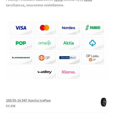
tarvittaessa, neuvomme mielellämme.
205/55-16 94T Kontio IcePaw
89.49
€