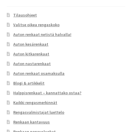
Tilausohjeet
Valitse oikea rengaskoko
Auton renkaat netistä halvalla!
Auton kesärenkaat
Auton kitkarenkaat
Auton nastarenkaat
Auton renkaat osamaksulla
Blogi & artikkelit
Halppisrenkaat – kannattako ostaa?
Kaikki rengasmerkinnät
Rengasvalmistajat luettelo
Renkaan kantavuus
Renkaan nopeusluokat