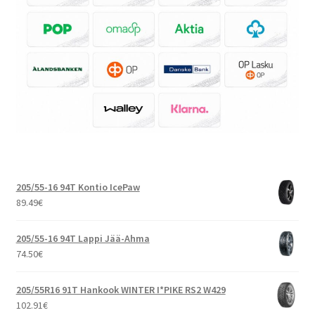
205/55-16 94T Kontio IcePaw
89.49
€
205/55-16 94T Lappi Jää-Ahma
74.50
€
205/55R16 91T Hankook WINTER I*PIKE RS2 W429
102.91
€