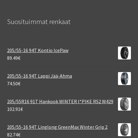
Suosituimmat renkaat
205/55-16 94T Kontio IcePaw
89.49
€
205/55-16 94T Lappi Jää-Ahma
74.50
€
205/55R16 91T Hankook WINTER I*PIKE RS2 W429
102.91
€
205/55-16 94T Linglong GreenMax Winter Grip 2
82.74
€