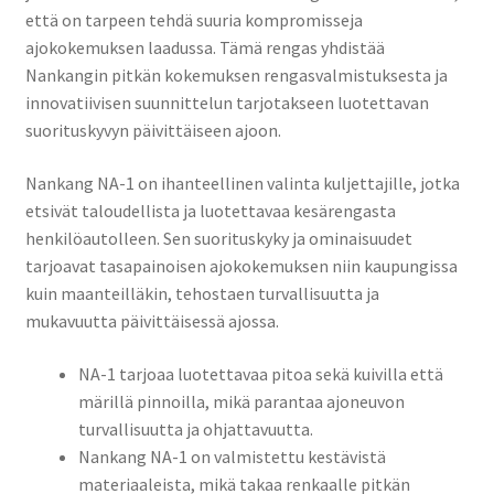
että on tarpeen tehdä suuria kompromisseja
ajokokemuksen laadussa. Tämä rengas yhdistää
Nankangin pitkän kokemuksen rengasvalmistuksesta ja
innovatiivisen suunnittelun tarjotakseen luotettavan
suorituskyvyn päivittäiseen ajoon.
Nankang NA-1 on ihanteellinen valinta kuljettajille, jotka
etsivät taloudellista ja luotettavaa kesärengasta
henkilöautolleen. Sen suorituskyky ja ominaisuudet
tarjoavat tasapainoisen ajokokemuksen niin kaupungissa
kuin maanteilläkin, tehostaen turvallisuutta ja
mukavuutta päivittäisessä ajossa.
NA-1 tarjoaa luotettavaa pitoa sekä kuivilla että
märillä pinnoilla, mikä parantaa ajoneuvon
turvallisuutta ja ohjattavuutta.
Nankang NA-1 on valmistettu kestävistä
materiaaleista, mikä takaa renkaalle pitkän