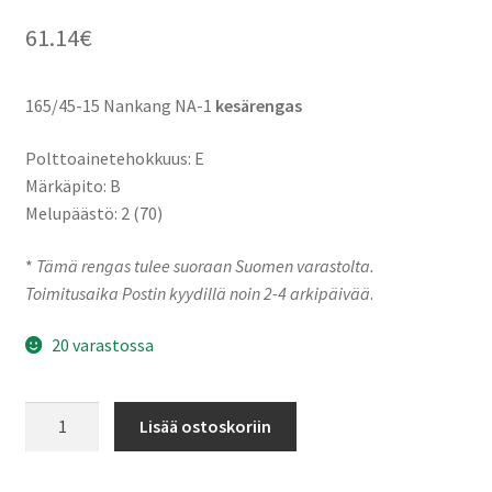
61.14
€
165/45-15 Nankang NA-1
kesärengas
Polttoainetehokkuus: E
Märkäpito: B
Melupäästö: 2 (70)
*
Tämä rengas tulee suoraan Suomen varastolta.
Toimitusaika Postin kyydillä noin 2-4 arkipäivää
.
20 varastossa
165/45-
Lisää ostoskoriin
15
72V