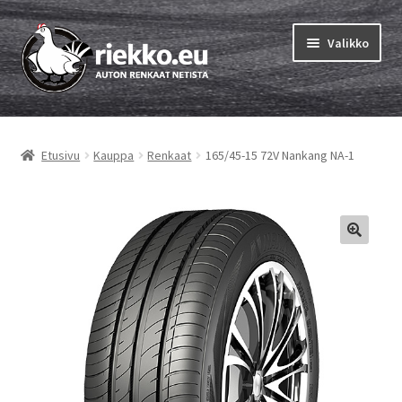
Siirry
Siirry
Valikko
navigointiin
sisältöön
Etusivu
Etusivu
Kauppa
Renkaat
165/45-15 72V Nankang NA-1
Laajen
Vinkit & ohjeet
alemm
tason
Tilausohjeet
valikko
Laajen
Auton renkaat
alemm
tason
Rengastestit
valikko
Yhteys