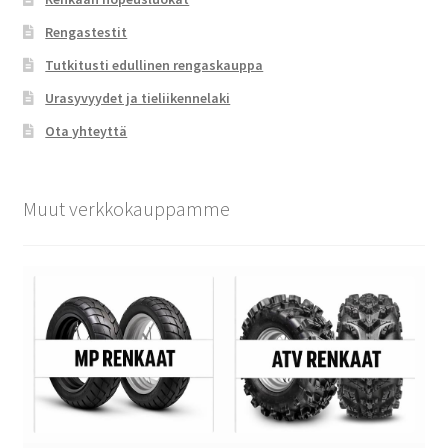
Rengastestit
Tutkitusti edullinen rengaskauppa
Urasyvyydet ja tieliikennelaki
Ota yhteyttä
Muut verkkokauppamme