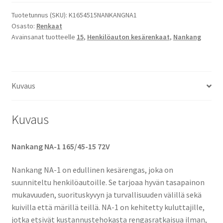
Nankang
NA-
Tuotetunnus (SKU):
K1654515NANKANGNA1
Osasto:
Renkaat
1
Avainsanat tuotteelle
15
,
Henkilöauton kesärenkaat
,
Nankang
määrä
Kuvaus
Kuvaus
Nankang NA-1 165/45-15 72V
Nankang NA-1 on edullinen kesärengas, joka on
suunniteltu henkilöautoille. Se tarjoaa hyvän tasapainon
mukavuuden, suorituskyvyn ja turvallisuuden välillä sekä
kuivilla että märillä teillä. NA-1 on kehitetty kuluttajille,
jotka etsivät kustannustehokasta rengasratkaisua ilman,