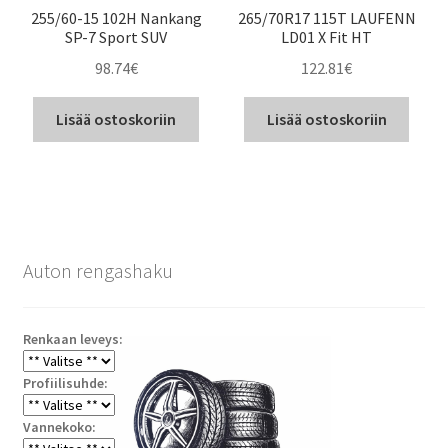
255/60-15 102H Nankang
265/70R17 115T LAUFENN
SP-7 Sport SUV
LD01 X Fit HT
98.74
€
122.81
€
Lisää ostoskoriin
Lisää ostoskoriin
Auton rengashaku
Renkaan leveys:
Profiilisuhde:
Vannekoko: