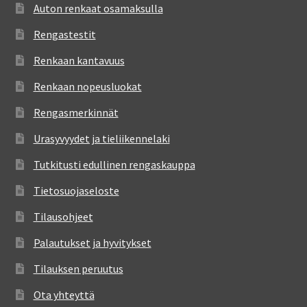
Auton renkaat osamaksulla
Rengastestit
Renkaan kantavuus
Renkaan nopeusluokat
Rengasmerkinnät
Urasyvyydet ja tieliikennelaki
Tutkitusti edullinen rengaskauppa
Tietosuojaseloste
Tilausohjeet
Palautukset ja hyvitykset
Tilauksen peruutus
Ota yhteyttä