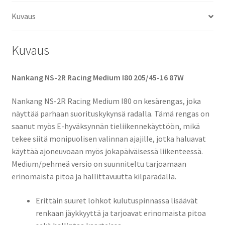
määrä
Kuvaus
Kuvaus
Nankang NS-2R Racing Medium I80 205/45-16 87W
Nankang NS-2R Racing Medium I80 on kesärengas, joka
näyttää parhaan suorituskykynsä radalla. Tämä rengas on
saanut myös E-hyväksynnän tieliikennekäyttöön, mikä
tekee siitä monipuolisen valinnan ajajille, jotka haluavat
käyttää ajoneuvoaan myös jokapäiväisessä liikenteessä.
Medium/pehmeä versio on suunniteltu tarjoamaan
erinomaista pitoa ja hallittavuutta kilparadalla.
Erittäin suuret lohkot kulutuspinnassa lisäävät
renkaan jäykkyyttä ja tarjoavat erinomaista pitoa