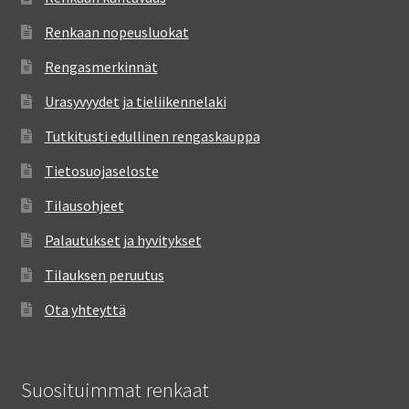
Renkaan nopeusluokat
Rengasmerkinnät
Urasyvyydet ja tieliikennelaki
Tutkitusti edullinen rengaskauppa
Tietosuojaseloste
Tilausohjeet
Palautukset ja hyvitykset
Tilauksen peruutus
Ota yhteyttä
Suosituimmat renkaat