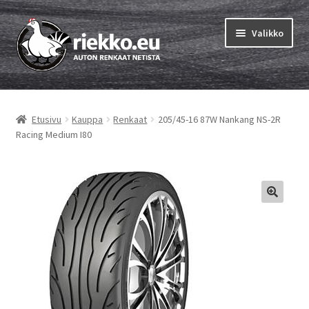
Siirry
Siirry
Valikko
navigointiin
sisältöön
Etusivu
Etusivu
Kauppa
Renkaat
205/45-16 87W Nankang NS-2R
Laajen
Vinkit & ohjeet
Racing Medium I80
alemm
tason
Tilausohjeet
valikko
Laajen
Auton renkaat
alemm
tason
Rengastestit
valikko
Yhteys