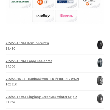
205/55-16 94T Kontio IcePaw
89.49
€
205/55-16 94T Lappi Jää-Ahma
74.50
€
205/55R16 91T Hankook WINTER I*PIKE RS2 W429
102.91
€
205/55-16 94T Linglong GreenMax Winter Grip 2
82.74
€