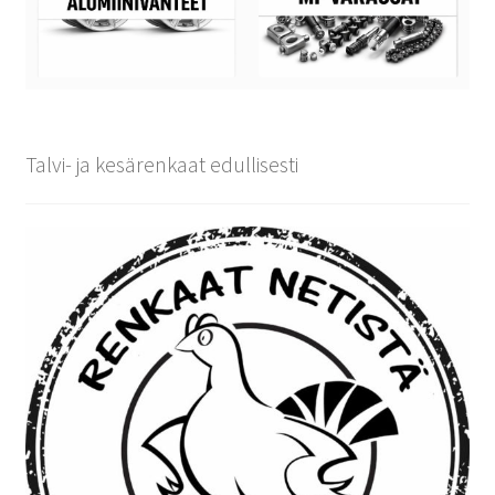
Talvi- ja kesärenkaat edullisesti