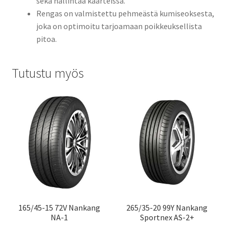
sekä hallintaa kaarteissa.
Rengas on valmistettu pehmeästä kumiseoksesta,
joka on optimoitu tarjoamaan poikkeuksellista
pitoa.
Tutustu myös
165/45-15 72V Nankang
265/35-20 99Y Nankang
NA-1
Sportnex AS-2+