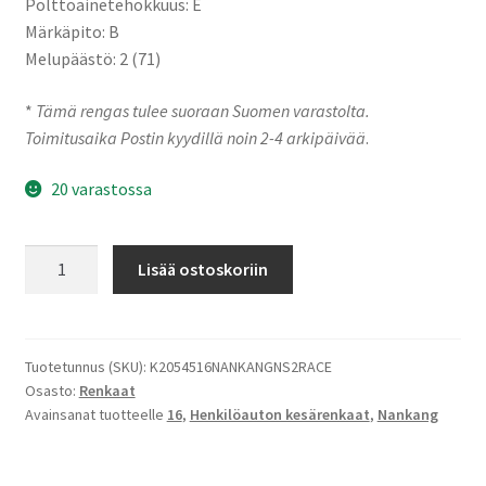
Polttoainetehokkuus: E
Märkäpito: B
Melupäästö: 2 (71)
*
Tämä rengas tulee suoraan Suomen varastolta.
Toimitusaika Postin kyydillä noin 2-4 arkipäivää
.
20 varastossa
205/45-
Lisää ostoskoriin
16
87W
Nankang
NS-
Tuotetunnus (SKU):
K2054516NANKANGNS2RACE
Osasto:
Renkaat
2R
Avainsanat tuotteelle
16
,
Henkilöauton kesärenkaat
,
Nankang
Racing
Medium
I80