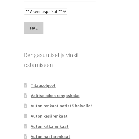
HAE
Rengasuutiset ja vinkit
ostamiseen
Tilausohjeet
Valitse oikea rengaskoko
Auton renkaat netistä halvalla!
Auton kesärenkaat
Auton kitkarenkaat
Auton nastarenkaat