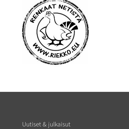
Uutiset & julkaisut