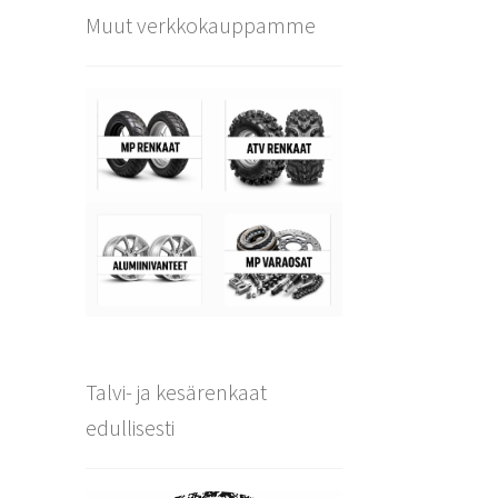
Muut verkkokauppamme
Talvi- ja kesärenkaat
edullisesti