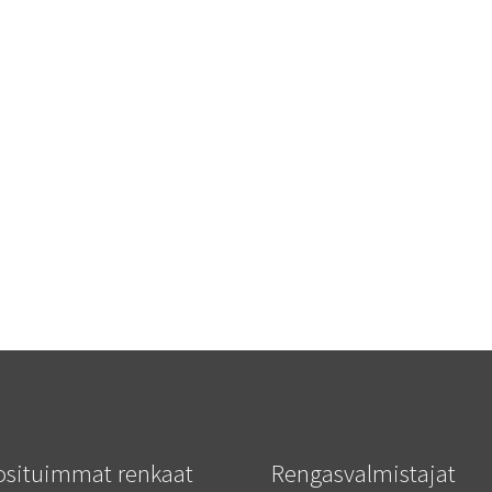
osituimmat renkaat
Rengasvalmistajat