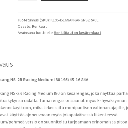
84V
Nankang
NS-
Tuotetunnus (SKU):
K1954516NANKANGNS2RACE
Osasto:
Renkaat
2R
Avainsana tuotteelle
Henkilöauton kesärenkaat
Racing
Medium
I80
määrä
vaus
ang NS-2R Racing Medium I80 195/45-16 84V
ang NS-2R Racing Medium I80 on kesärengas, joka näyttää parh
ituskykynsä radalla. Tämä rengas on saanut myös E-hyväksynnän
iikennekäyttöön, mikä tekee siitä monipuolisen valinnan ajajille, 
avat käyttää ajoneuvoaan myös jokapäiväisessä liikenteessä.
um/pehmeä versio on suunniteltu tarjoamaan erinomaista pitoa 