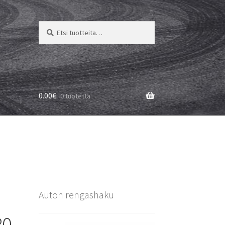
Etsi:
Haku
0.00
€
0 tuotetta
Auton rengashaku
80