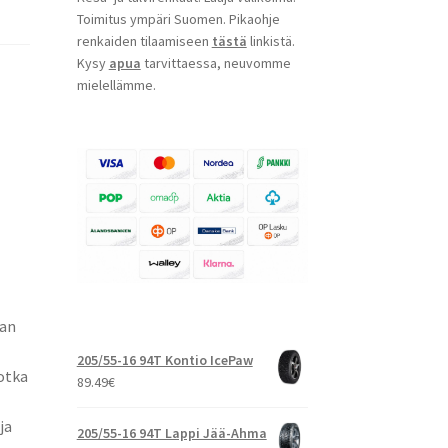
Toimitus ympäri Suomen. Pikaohje
renkaiden tilaamiseen
tästä
linkistä.
Kysy
apua
tarvittaessa, neuvomme
mielellämme.
aan
205/55-16 94T Kontio IcePaw
jotka
89.49
€
ja
205/55-16 94T Lappi Jää-Ahma