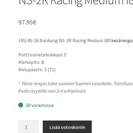
97.95
€
195/45-16 Nankang NS-2R Racing Medium I80
kesärenga
Polttoainetehokkuus: E
Märkäpito: B
Melupäästö: 2 (71)
*
Tämä rengas tulee suoraan Suomen varastolta. Toimitusa
Postin kyydillä noin 2-4 arkipäivää
.
20 varastossa
195/45-
Lisää ostoskoriin
16