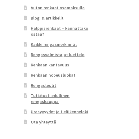
Auton renkaat osamaksulla
Blogi & artikkelit
Halppisrenkaat – kannattako
ostaa?
Kaikki rengasmerkinnät
Rengasvalmistajat luettelo
Renkaan kantavuus
Renkaan nopeusluokat
Rengastestit
Tutkitusti edullinen
rengaskauppa
Urasyvyydet ja tieliikennelaki
Ota yhteyttä