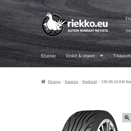
Siirry
Siirry
Et
navigointiin
sisältöön
Ot
Etusivu
Vinkit & ohjeet
Tilausoh
Etusivu
Kauppa
Renkaat
195/45-16 84V Na