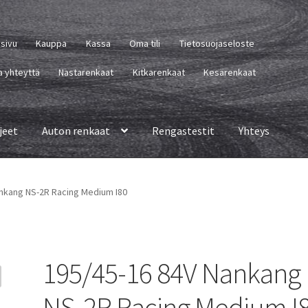
usivu
Kauppa
Kassa
Oma tili
Tietosuojaseloste
a yhteyttä
Nastarenkaat
Kitkarenkaat
Kesärenkaat
jeet
Auton renkaat
Rengastestit
Yhteys
nkang NS-2R Racing Medium I80
195/45-16 84V Nankang
NS-2R Racing Medium I