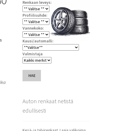
Renkaan leveys:
Profiilisuhde:
Vannekoko:
s
Kausi/automalli:
Valmistaja
HAE
ika
Auton renkaat netistä
edullisesti
Kesä- ja talvirenkaat. Laaja valikoima.