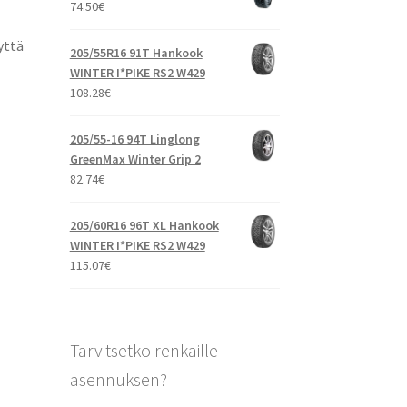
74.50
€
yttä
205/55R16 91T Hankook
WINTER I*PIKE RS2 W429
108.28
€
205/55-16 94T Linglong
GreenMax Winter Grip 2
82.74
€
205/60R16 96T XL Hankook
WINTER I*PIKE RS2 W429
115.07
€
Tarvitsetko renkaille
asennuksen?