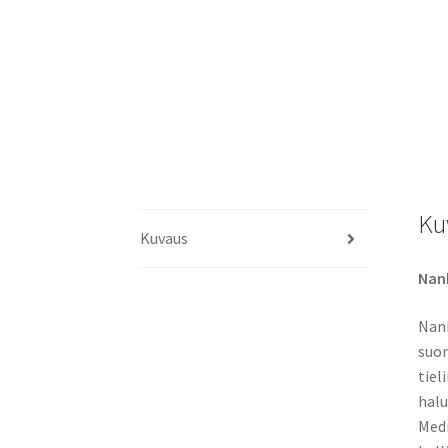
Ku
Kuvaus
Nank
Nank
suor
tiel
halu
Medi