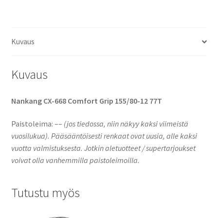
Grip
määrä
Kuvaus
Kuvaus
Nankang CX-668 Comfort Grip 155/80-12 77T
Paistoleima: –
–
(jos tiedossa, niin näkyy kaksi viimeistä
vuosilukua).
Pääsääntöisesti renkaat ovat uusia, alle kaksi
vuotta valmistuksesta. Jotkin aletuotteet / supertarjoukset
voivat olla vanhemmilla paistoleimoilla.
Tutustu myös