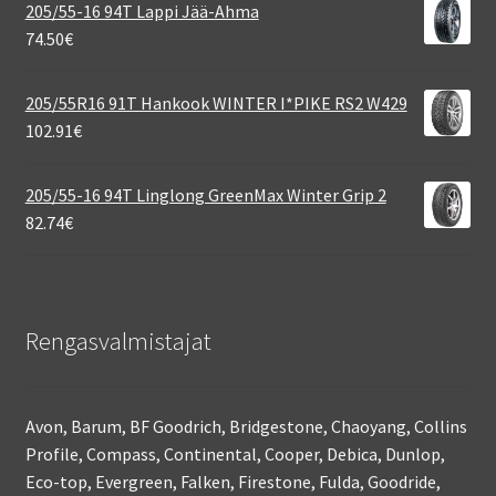
205/55-16 94T Lappi Jää-Ahma
74.50
€
205/55R16 91T Hankook WINTER I*PIKE RS2 W429
102.91
€
205/55-16 94T Linglong GreenMax Winter Grip 2
82.74
€
Rengasvalmistajat
Avon, Barum, BF Goodrich, Bridgestone, Chaoyang, Collins
Profile, Compass, Continental, Cooper, Debica, Dunlop,
Eco-top, Evergreen, Falken, Firestone, Fulda, Goodride,