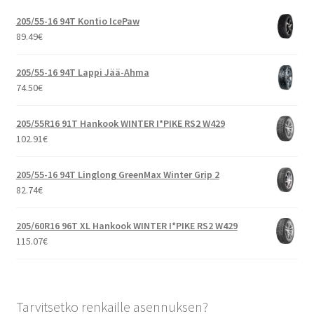
205/55-16 94T Kontio IcePaw
89.49
€
205/55-16 94T Lappi Jää-Ahma
74.50
€
205/55R16 91T Hankook WINTER I*PIKE RS2 W429
102.91
€
205/55-16 94T Linglong GreenMax Winter Grip 2
82.74
€
205/60R16 96T XL Hankook WINTER I*PIKE RS2 W429
115.07
€
Tarvitsetko renkaille asennuksen?