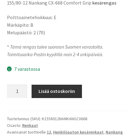
155/80-12 Nankang CX-668 Comfort Grip
kesärengas
Polttoainetehokkuus: E
Märkäpito: B
Melupäästö: 2 (70)
*
Tämä rengas tulee suoraan Suomen varastolta.
Toimitusaika Postin kyydillä noin 2-4 arkipäivää
.
7 varastossa
155/80-
Lisää ostoskoriin
12
77T
Nankang
CX-
Tuotetunnus (SKU):
K1558012NANKANGCX668
Osasto:
Renkaat
668
Avainsanat tuotteelle
12
,
Henkilöauton kesärenkaat
,
Nankang
Comfort