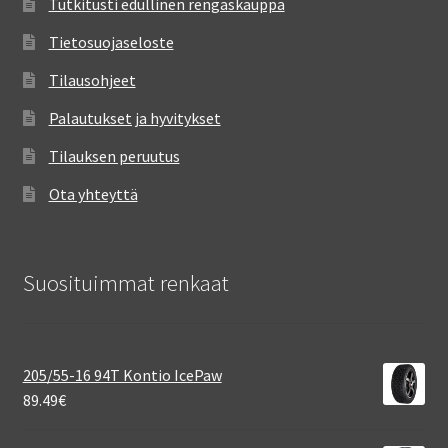
Tutkitusti edullinen rengaskauppa
Tietosuojaseloste
Tilausohjeet
Palautukset ja hyvitykset
Tilauksen peruutus
Ota yhteyttä
Suosituimmat renkaat
205/55-16 94T Kontio IcePaw
89.49
€