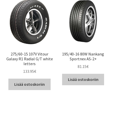
275/60-15 107V Vitour
195/40-16 80W Nankang
Galaxy R1 Radial G/T white
Sportnex AS-2+
letters
81.15
€
133.95
€
Lisää ostoskoriin
Lisää ostoskoriin