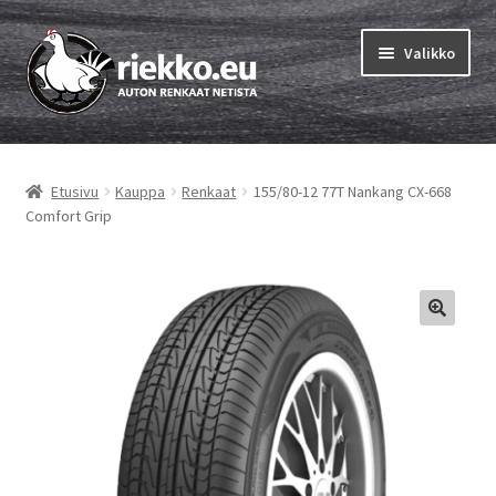
Siirry
Siirry
Valikko
navigointiin
sisältöön
Etusivu
Etusivu
Kauppa
Renkaat
155/80-12 77T Nankang CX-668
Laajen
Vinkit & ohjeet
Comfort Grip
alemm
tason
Tilausohjeet
valikko
Laajen
Auton renkaat
alemm
tason
Rengastestit
valikko
Yhteys