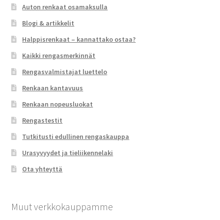
Auton renkaat osamaksulla
Blogi & artikkelit
Halppisrenkaat – kannattako ostaa?
Kaikki rengasmerkinnät
Rengasvalmistajat luettelo
Renkaan kantavuus
Renkaan nopeusluokat
Rengastestit
Tutkitusti edullinen rengaskauppa
Urasyvyydet ja tieliikennelaki
Ota yhteyttä
Muut verkkokauppamme