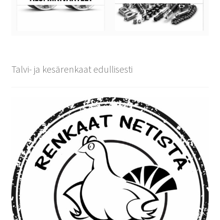
Talvi- ja kesärenkaat edullisesti