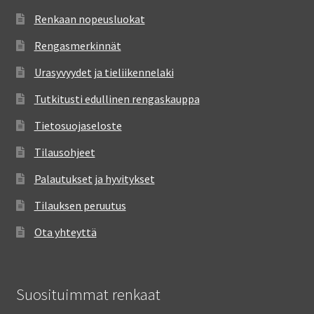
Renkaan nopeusluokat
Rengasmerkinnät
Urasyvyydet ja tieliikennelaki
Tutkitusti edullinen rengaskauppa
Tietosuojaseloste
Tilausohjeet
Palautukset ja hyvitykset
Tilauksen peruutus
Ota yhteyttä
Suosituimmat renkaat