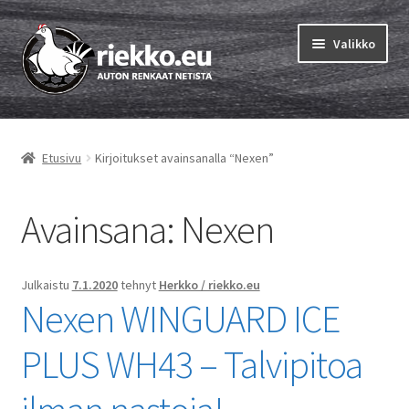
Siirry
Siirry
Valikko
navigointiin
sisältöön
Etusivu
Etusivu
Kirjoitukset avainsanalla “Nexen”
Laajen
Vinkit & ohjeet
alemm
tason
Avainsana:
Nexen
Tilausohjeet
valikko
Laajen
Auton renkaat
alemm
Julkaistu
7.1.2020
tehnyt
Herkko / riekko.eu
Nexen WINGUARD ICE
tason
Rengastestit
valikko
PLUS WH43 – Talvipitoa
Yhteys