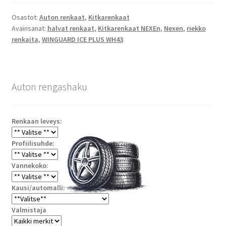
Osastot:
Auton renkaat
,
Kitkarenkaat
Avainsanat:
halvat renkaat
,
Kitkarenkaat NEXEn
,
Nexen
,
riekko
renkaita
,
WINGUARD ICE PLUS WH43
Auton rengashaku
Renkaan leveys:
Profiilisuhde:
Vannekoko:
Kausi/automalli:
Valmistaja