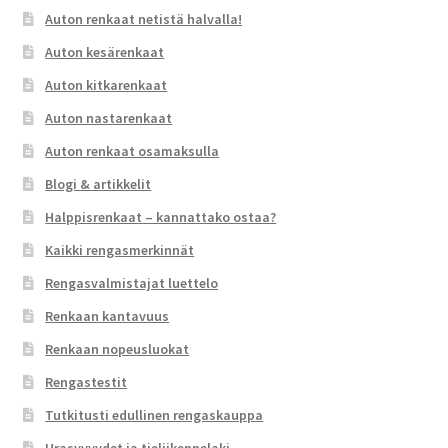
Auton renkaat netistä halvalla!
Auton kesärenkaat
Auton kitkarenkaat
Auton nastarenkaat
Auton renkaat osamaksulla
Blogi & artikkelit
Halppisrenkaat – kannattako ostaa?
Kaikki rengasmerkinnät
Rengasvalmistajat luettelo
Renkaan kantavuus
Renkaan nopeusluokat
Rengastestit
Tutkitusti edullinen rengaskauppa
Urasyvyydet ja tieliikennelaki