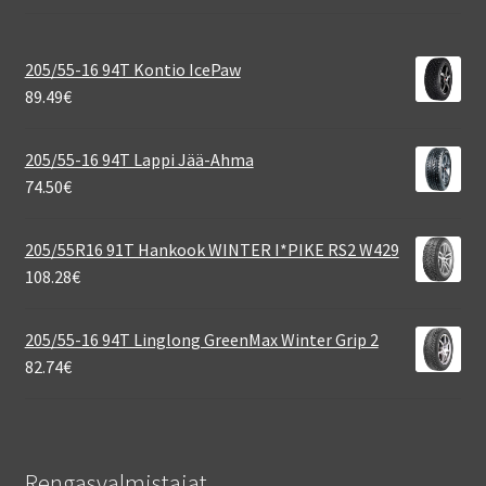
205/55-16 94T Kontio IcePaw
89.49
€
205/55-16 94T Lappi Jää-Ahma
74.50
€
205/55R16 91T Hankook WINTER I*PIKE RS2 W429
108.28
€
205/55-16 94T Linglong GreenMax Winter Grip 2
82.74
€
Rengasvalmistajat