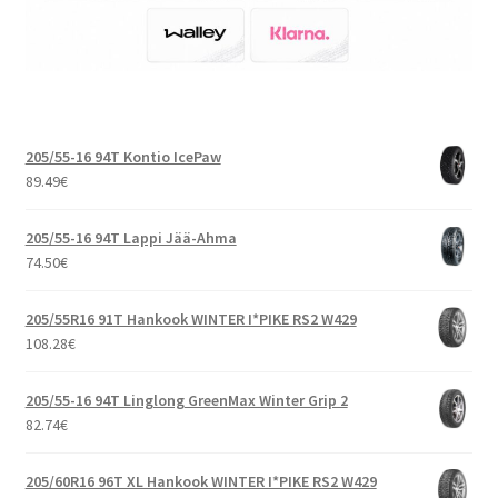
205/55-16 94T Kontio IcePaw
89.49
€
205/55-16 94T Lappi Jää-Ahma
74.50
€
205/55R16 91T Hankook WINTER I*PIKE RS2 W429
108.28
€
205/55-16 94T Linglong GreenMax Winter Grip 2
82.74
€
205/60R16 96T XL Hankook WINTER I*PIKE RS2 W429