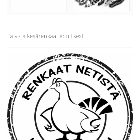
Talvi- ja kesärenkaat edullisesti