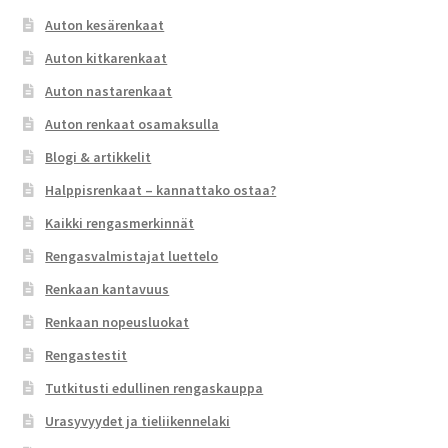
Auton kesärenkaat
Auton kitkarenkaat
Auton nastarenkaat
Auton renkaat osamaksulla
Blogi & artikkelit
Halppisrenkaat – kannattako ostaa?
Kaikki rengasmerkinnät
Rengasvalmistajat luettelo
Renkaan kantavuus
Renkaan nopeusluokat
Rengastestit
Tutkitusti edullinen rengaskauppa
Urasyvyydet ja tieliikennelaki