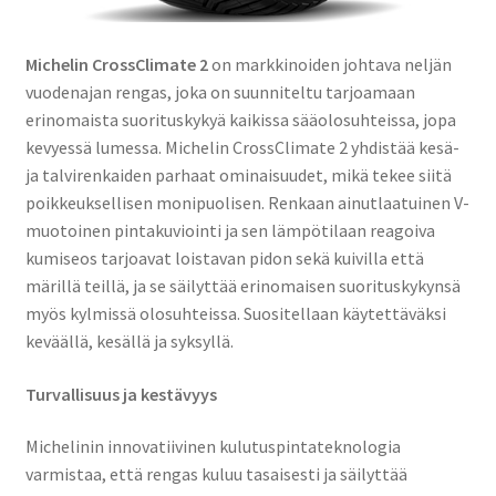
Michelin CrossClimate 2
on markkinoiden johtava neljän
vuodenajan rengas, joka on suunniteltu tarjoamaan
erinomaista suorituskykyä kaikissa sääolosuhteissa, jopa
kevyessä lumessa. Michelin CrossClimate 2 yhdistää kesä-
ja talvirenkaiden parhaat ominaisuudet, mikä tekee siitä
poikkeuksellisen monipuolisen. Renkaan ainutlaatuinen V-
muotoinen pintakuviointi ja sen lämpötilaan reagoiva
kumiseos tarjoavat loistavan pidon sekä kuivilla että
märillä teillä, ja se säilyttää erinomaisen suorituskykynsä
myös kylmissä olosuhteissa. Suositellaan käytettäväksi
keväällä, kesällä ja syksyllä.
Turvallisuus ja kestävyys
Michelinin innovatiivinen kulutuspintateknologia
varmistaa, että rengas kuluu tasaisesti ja säilyttää