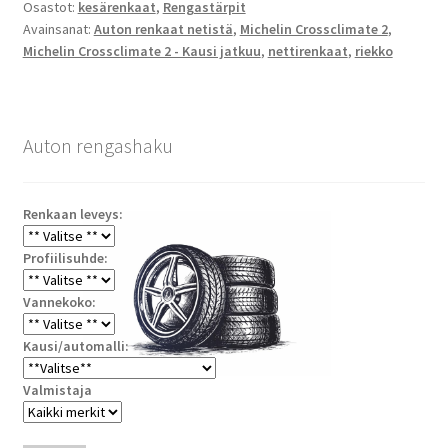
Osastot:
kesärenkaat
,
Rengastärpit
Avainsanat:
Auton renkaat netistä
,
Michelin Crossclimate 2
,
Michelin Crossclimate 2 - Kausi jatkuu
,
nettirenkaat
,
riekko
Auton rengashaku
Renkaan leveys:
Profiilisuhde:
Vannekoko:
Kausi/automalli:
Valmistaja