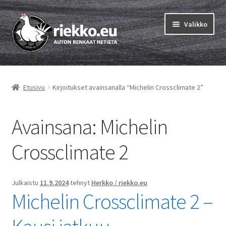
Siirry
Siirry
Valikko
navigointiin
sisältöön
Etusivu
Etusivu
Kirjoitukset avainsanalla “Michelin Crossclimate 2”
Laajen
Vinkit & ohjeet
alemm
tason
Avainsana:
Michelin
Tilausohjeet
valikko
Laajen
Crossclimate 2
Auton renkaat
alemm
tason
Rengastestit
valikko
Julkaistu
11.9.2024
tehnyt
Herkko / riekko.eu
Michelin Crossclimate 2 –
Yhteys