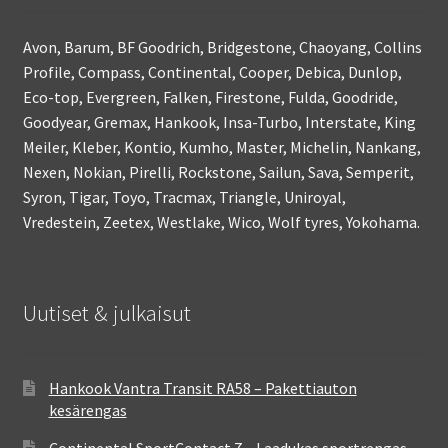
Avon, Barum, BF Goodrich, Bridgestone, Chaoyang, Collins
Profile, Compass, Continental, Cooper, Debica, Dunlop,
Eco-top, Evergreen, Falken, Firestone, Fulda, Goodride,
Goodyear, Gremax, Hankook, Insa-Turbo, Interstate, King
Meiler, Kleber, Kontio, Kumho, Master, Michelin, Nankang,
Nexen, Nokian, Pirelli, Rockstone, Sailun, Sava, Semperit,
Syron, Tigar, Toyo, Tracmax, Triangle, Uniroyal,
Vredestein, Zeetex, Westlake, Wico, Wolf tyres, Yokohama.
Uutiset & julkaisut
Hankook Vantra Transit RA58 – Pakettiauton
kesärengas
Continental SportContact 7 – Laadukas sportrengas