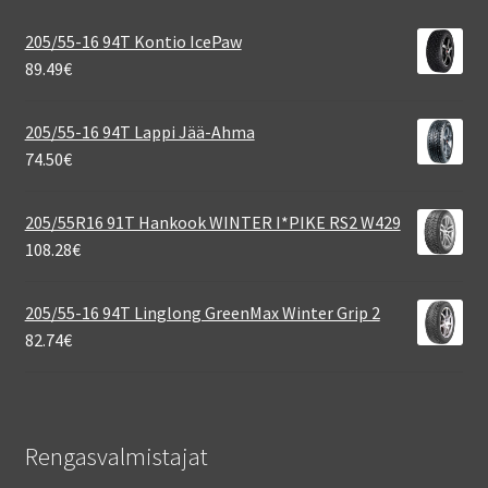
205/55-16 94T Kontio IcePaw
89.49
€
205/55-16 94T Lappi Jää-Ahma
74.50
€
205/55R16 91T Hankook WINTER I*PIKE RS2 W429
108.28
€
205/55-16 94T Linglong GreenMax Winter Grip 2
82.74
€
Rengasvalmistajat