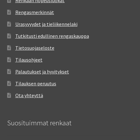
Renkaan nopeusluokat
Rengasmerkinnät
Urasyvyydet ja tieliikennelaki
Tutkitusti edullinen rengaskauppa
Tietosuojaseloste
Tilausohjeet
Palautukset ja hyvitykset
Tilauksen peruutus
Ota yhteyttä
Suosituimmat renkaat