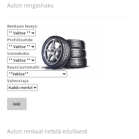
Auton rengashaku
Renkaan leveys:
Profiilisuhde:
Vannekoko:
Kausi/automalli:
Valmistaja
HAE
Auton renkaat netistä edullisesti