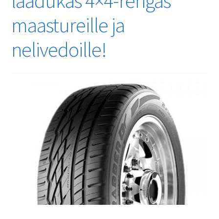
laadukas 4×4-rengas
maastureille ja
nelivedoille!