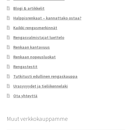
Blogi & artikkelit
Halppisrenkaat – kannattako ostaa?
Kaikki rengasmerkinnät
Rengasvalmistajat luettelo
Renkaan kantavuus
Renkaan nopeusluokat
Rengastestit
Tutkitusti edullinen rengaskauppa
Urasyvyydet ja tieliikennelaki
Ota yhteyttä
Muut verkkokauppamme