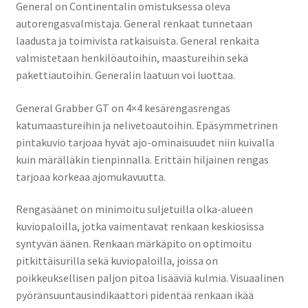
General on Continentalin omistuksessa oleva
autorengasvalmistaja. General renkaat tunnetaan
laadusta ja toimivista ratkaisuista. General renkaita
valmistetaan henkilöautoihin, maastureihin sekä
pakettiautoihin. Generalin laatuun voi luottaa.
General Grabber GT on 4×4 kesärengasrengas
katumaastureihin ja nelivetoautoihin. Epäsymmetrinen
pintakuvio tarjoaa hyvät ajo-ominaisuudet niin kuivalla
kuin märälläkin tienpinnalla. Erittäin hiljainen rengas
tarjoaa korkeaa ajomukavuutta.
Rengasäänet on minimoitu suljetuilla olka-alueen
kuviopaloilla, jotka vaimentavat renkaan keskiosissa
syntyvän äänen. Renkaan märkäpito on optimoitu
pitkittäisurilla sekä kuviopaloilla, joissa on
poikkeuksellisen paljon pitoa lisääviä kulmia. Visuaalinen
pyöränsuuntausindikaattori pidentää renkaan ikää