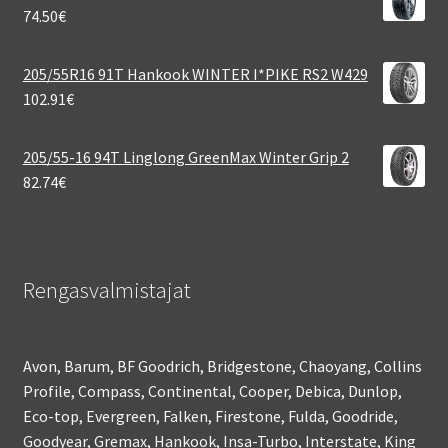
74.50
€
205/55R16 91T Hankook WINTER I*PIKE RS2 W429
102.91
€
205/55-16 94T Linglong GreenMax Winter Grip 2
82.74
€
Rengasvalmistajat
Avon, Barum, BF Goodrich, Bridgestone, Chaoyang, Collins
Profile, Compass, Continental, Cooper, Debica, Dunlop,
Eco-top, Evergreen, Falken, Firestone, Fulda, Goodride,
Goodyear, Gremax, Hankook, Insa-Turbo, Interstate, King