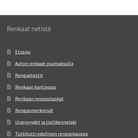
Renkaat netistä
Etusivu
Auton renkaat osamaksulla
Rengastestit
Renkaan kantavuus
Renkaan nopeusluokat
Rengasmerkinnät
Urasyvyydet ja tieliikennelaki
Tutkitusti edullinen rengaskauppa