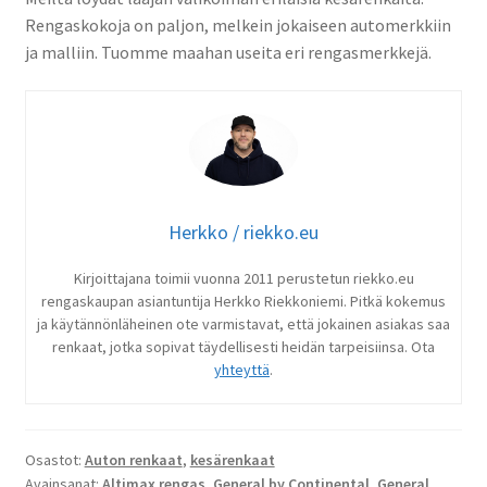
Rengaskokoja on paljon, melkein jokaiseen automerkkiin
ja malliin. Tuomme maahan useita eri rengasmerkkejä.
Herkko / riekko.eu
Kirjoittajana toimii vuonna 2011 perustetun riekko.eu
rengaskaupan asiantuntija Herkko Riekkoniemi. Pitkä kokemus
ja käytännönläheinen ote varmistavat, että jokainen asiakas saa
renkaat, jotka sopivat täydellisesti heidän tarpeisiinsa. Ota
yhteyttä
.
Osastot:
Auton renkaat
,
kesärenkaat
Avainsanat:
Altimax rengas
,
General by Continental
,
General