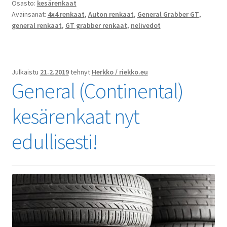
Osasto:
kesärenkaat
Avainsanat:
4x4 renkaat
,
Auton renkaat
,
General Grabber GT
,
general renkaat
,
GT grabber renkaat
,
nelivedot
Julkaistu
21.2.2019
tehnyt
Herkko / riekko.eu
General (Continental)
kesärenkaat nyt
edullisesti!