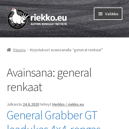
Siirry
Siirry
Valikko
navigointiin
sisältöön
Etusivu
Etusivu
Kirjoitukset avainsanalla “general renkaat”
Laajen
Vinkit & ohjeet
alemm
tason
Avainsana:
general
Tilausohjeet
valikko
Laajen
renkaat
Auton renkaat
alemm
tason
Rengastestit
valikko
Julkaistu
24.6.2020
tehnyt
Herkko / riekko.eu
General Grabber GT
Yhteys