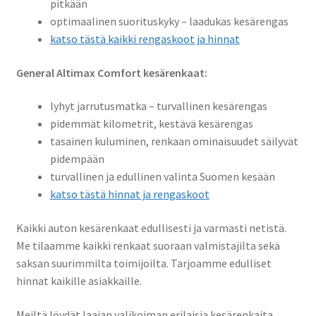
pitkään
optimaalinen suorituskyky – laadukas kesärengas
katso tästä kaikki rengaskoot ja hinnat
General Altimax Comfort kesärenkaat:
lyhyt jarrutusmatka – turvallinen kesärengas
pidemmät kilometrit, kestävä kesärengas
tasainen kuluminen, renkaan ominaisuudet säilyvät
pidempään
turvallinen ja edullinen valinta Suomen kesään
katso tästä hinnat ja rengaskoot
Kaikki auton kesärenkaat edullisesti ja varmasti netistä.
Me tilaamme kaikki renkaat suoraan valmistajilta sekä
saksan suurimmilta toimijoilta. Tarjoamme edulliset
hinnat kaikille asiakkaille.
Meiltä löydät laajan valikoiman erilaisia kesärenkaita.