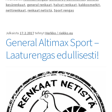
kesärenkaat
,
general renkaat
,
halvat renkaat
,
kakkosmerkit
,
nettirenkaat
,
renkaat netistä
,
Sport rengas
Julkaistu
17.2.2017
tehnyt
Herkko / riekko.eu
General Altimax Sport –
Laaturengas edullisesti!