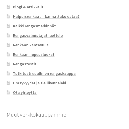
Blogi & artikkelit
Halppisrenkaat – kannattako ostaa?
Kaikki rengasmerkinnät
Rengasvalmistajat luettelo
Renkaan kantavuus
Renkaan nopeusluokat
Rengastestit
Tutkitusti edullinen rengaskauppa
Urasyvyydet ja tieliikennelaki
Ota yhteyttä
Muut verkkokauppamme