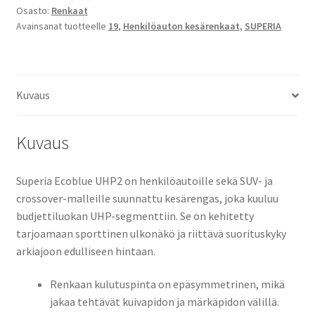
Osasto:
Renkaat
XL
Avainsanat tuotteelle
19
,
Henkilöauton kesärenkaat
,
SUPERIA
määrä
Kuvaus
Kuvaus
Superia Ecoblue UHP2 on henkilöautoille sekä SUV- ja
crossover-malleille suunnattu kesärengas, joka kuuluu
budjettiluokan UHP-segmenttiin. Se on kehitetty
tarjoamaan sporttinen ulkonäkö ja riittävä suorituskyky
arkiajoon edulliseen hintaan.
Renkaan kulutuspinta on epäsymmetrinen, mikä
jakaa tehtävät kuivapidon ja märkäpidon välillä.