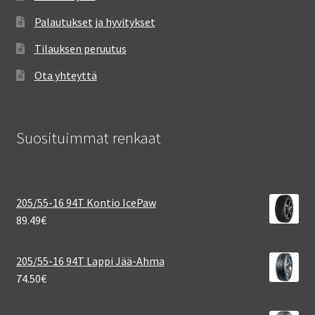
Palautukset ja hyvitykset
Tilauksen peruutus
Ota yhteyttä
Suosituimmat renkaat
205/55-16 94T Kontio IcePaw
89.49
€
205/55-16 94T Lappi Jää-Ahma
74.50
€