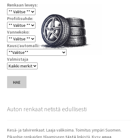
Renkaan leveys:
Profiilisuhde:
Vannekoko:
Kausi/automalli:
Valmistaja
HAE
Auton renkaat netistä edullisesti
Kesä- ja talvirenkaat. Laaja valikoima. Toimitus ympäri Suomen.
Pikaohje renkaiden tilaamiseen
tästä
linkistä. Kysy
apua