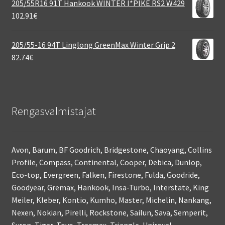
205/55R16 91T Hankook WINTER I*PIKE RS2 W429
102.91
€
205/55-16 94T Linglong GreenMax Winter Grip 2
82.74
€
Rengasvalmistajat
Avon, Barum, BF Goodrich, Bridgestone, Chaoyang, Collins
Profile, Compass, Continental, Cooper, Debica, Dunlop,
Eco-top, Evergreen, Falken, Firestone, Fulda, Goodride,
Goodyear, Gremax, Hankook, Insa-Turbo, Interstate, King
Meiler, Kleber, Kontio, Kumho, Master, Michelin, Nankang,
Nexen, Nokian, Pirelli, Rockstone, Sailun, Sava, Semperit,
Syron, Tigar, Toyo, Tracmax, Triangle, Uniroyal,