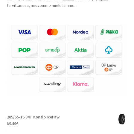
tarvittaessa, neuvomme mielellämme.
205/55-16 94T Kontio IcePaw
89.49
€