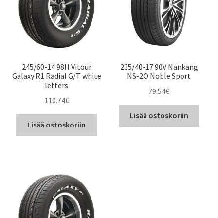
245/60-14 98H Vitour
235/40-17 90V Nankang
Galaxy R1 Radial G/T white
NS-2O Noble Sport
letters
79.54
€
110.74
€
Lisää ostoskoriin
Lisää ostoskoriin