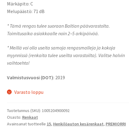
Märkäpito: C
Melupäästö: 71 dB
* Tämä rengas tulee suoraan Baltian päävarastolta.
Toimitusaika asiakkaalle noin 2–5 arkipäivää.
* Meillä voi olla useita samoja rengasmalleja ja kokoja
myynnissä (renkaita tulee useilta varastoilta). Valitse halvin
vaihtoehto!
Valmistusvuosi (DOT):
2019
Varasto loppu
Tuotetunnus (SKU):
1005204900092
Osasto:
Renkaat
Avainsanat tuotteelle
15
,
Henkilöauton kesärenkaat
,
PREMIORRI