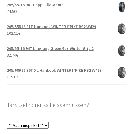
205/55-16 94T Lappi Jää-Ahma
74.50
€
205/55R16 91T Hankook WINTER I*PIKE RS2 W429
102.91
€
205/55-16 94T Linglong GreenMax Winter Grip 2
82.74
€
205/60R16 96T XL Hankook WINTER I*PIKE RS2 W429
115.07
€
Tarvitsetko renkaille asennuksen?