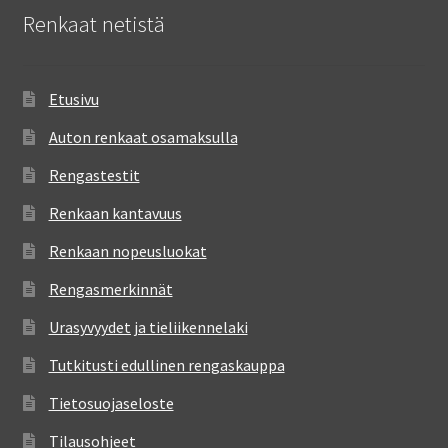
Renkaat netistä
Etusivu
Auton renkaat osamaksulla
Rengastestit
Renkaan kantavuus
Renkaan nopeusluokat
Rengasmerkinnät
Urasyvyydet ja tieliikennelaki
Tutkitusti edullinen rengaskauppa
Tietosuojaseloste
Tilausohjeet