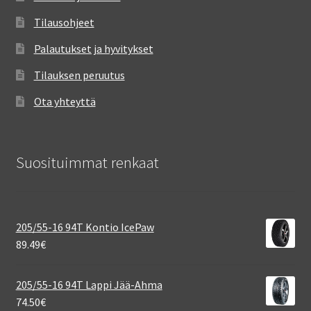
Tilausohjeet
Palautukset ja hyvitykset
Tilauksen peruutus
Ota yhteyttä
Suosituimmat renkaat
205/55-16 94T Kontio IcePaw
89.49
€
205/55-16 94T Lappi Jää-Ahma
74.50
€