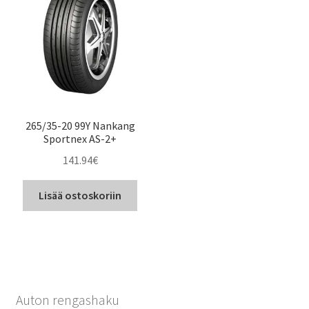
265/35-20 99Y Nankang
Sportnex AS-2+
141.94
€
Lisää ostoskoriin
Auton rengashaku