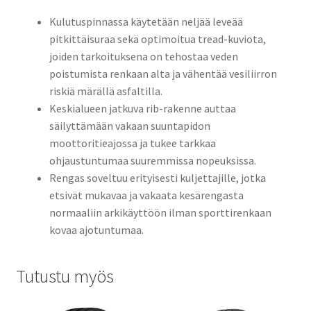
Kulutuspinnassa käytetään neljää leveää
pitkittäisuraa sekä optimoitua tread-kuviota,
joiden tarkoituksena on tehostaa veden
poistumista renkaan alta ja vähentää vesiliirron
riskiä märällä asfaltilla.
Keskialueen jatkuva rib-rakenne auttaa
säilyttämään vakaan suuntapidon
moottoritieajossa ja tukee tarkkaa
ohjaustuntumaa suuremmissa nopeuksissa.
Rengas soveltuu erityisesti kuljettajille, jotka
etsivät mukavaa ja vakaata kesärengasta
normaaliin arkikäyttöön ilman sporttirenkaan
kovaa ajotuntumaa.
Tutustu myös