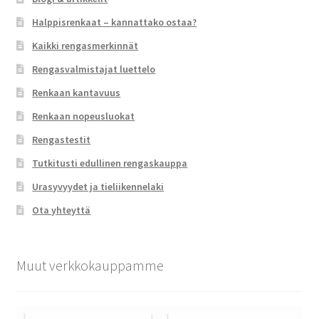
Halppisrenkaat – kannattako ostaa?
Kaikki rengasmerkinnät
Rengasvalmistajat luettelo
Renkaan kantavuus
Renkaan nopeusluokat
Rengastestit
Tutkitusti edullinen rengaskauppa
Urasyvyydet ja tieliikennelaki
Ota yhteyttä
Muut verkkokauppamme