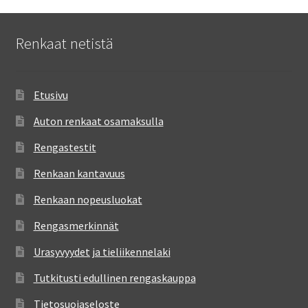
Renkaat netistä
Etusivu
Auton renkaat osamaksulla
Rengastestit
Renkaan kantavuus
Renkaan nopeusluokat
Rengasmerkinnät
Urasyvyydet ja tieliikennelaki
Tutkitusti edullinen rengaskauppa
Tietosuojaseloste