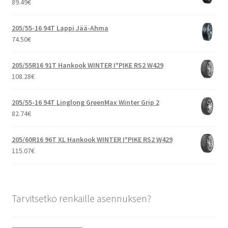
89.49
€
205/55-16 94T Lappi Jää-Ahma
74.50
€
205/55R16 91T Hankook WINTER I*PIKE RS2 W429
108.28
€
205/55-16 94T Linglong GreenMax Winter Grip 2
82.74
€
205/60R16 96T XL Hankook WINTER I*PIKE RS2 W429
115.07
€
Tarvitsetko renkaille asennuksen?