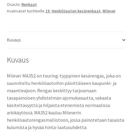
Osasto:
Renkaat
(Sunny)
Avainsanat tuotteelle
19
,
Henkilöauton kesärenkaat
,
Milever
määrä
Kuvaus
Kuvaus
Milever MA352 on touring-tyyppinen kesärengas, joka on
suunniteltu henkilöautoihin päivittäiseen kaupunki- ja
maantieajoon. Rengas keskittyy tarjoamaan
tasapainoisen yhdistelmän ajomukavuutta, vakaata
käsiteltävyyttä ja hiljaista etenemistä normaalissa
arkikäytössä. MA352 kuuluu Mileverin
henkilöautorengasmallistoon, jossa painotetaan tasaista
kulumista ja hyvää hinta-laatusuhdetta.