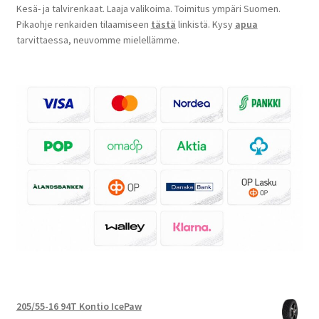
Kesä- ja talvirenkaat. Laaja valikoima. Toimitus ympäri Suomen.
Pikaohje renkaiden tilaamiseen
tästä
linkistä. Kysy
apua
tarvittaessa, neuvomme mielellämme.
205/55-16 94T Kontio IcePaw