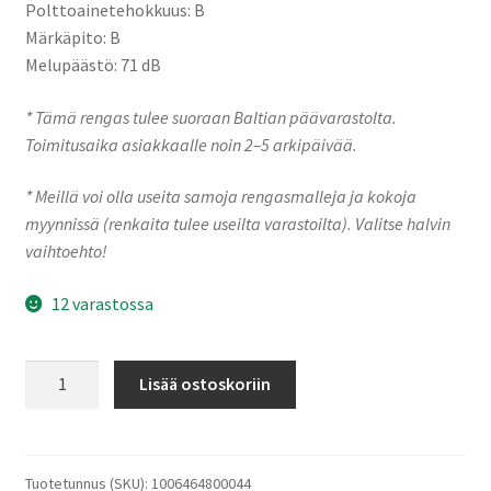
Polttoainetehokkuus: B
Märkäpito: B
Melupäästö: 71 dB
* Tämä rengas tulee suoraan Baltian päävarastolta.
Toimitusaika asiakkaalle noin 2–5 arkipäivää.
* Meillä voi olla useita samoja rengasmalleja ja kokoja
myynnissä (renkaita tulee useilta varastoilta). Valitse halvin
vaihtoehto!
12 varastossa
Milever
Lisää ostoskoriin
225/45R19
96W
MA352
XL
Tuotetunnus (SKU):
1006464800044