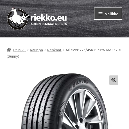
Siirry
Siirry
Valikko
navigointiin
sisältöön
Etusivu
Etusivu
Kauppa
Renkaat
Milever 225/45R19 96W MA352 XL
Laajen
Vinkit & ohjeet
(Sunny)
alemm
tason
Tilausohjeet
valikko
Laajen
Auton renkaat
alemm
tason
Rengastestit
valikko
Yhteys