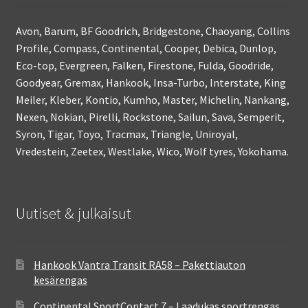
Avon, Barum, BF Goodrich, Bridgestone, Chaoyang, Collins
Profile, Compass, Continental, Cooper, Debica, Dunlop,
Eco-top, Evergreen, Falken, Firestone, Fulda, Goodride,
Goodyear, Gremax, Hankook, Insa-Turbo, Interstate, King
Meiler, Kleber, Kontio, Kumho, Master, Michelin, Nankang,
Nexen, Nokian, Pirelli, Rockstone, Sailun, Sava, Semperit,
Syron, Tigar, Toyo, Tracmax, Triangle, Uniroyal,
Vredestein, Zeetex, Westlake, Wico, Wolf tyres, Yokohama.
Uutiset & julkaisut
Hankook Vantra Transit RA58 – Pakettiauton
kesärengas
Continental SportContact 7 – Laadukas sportrengas