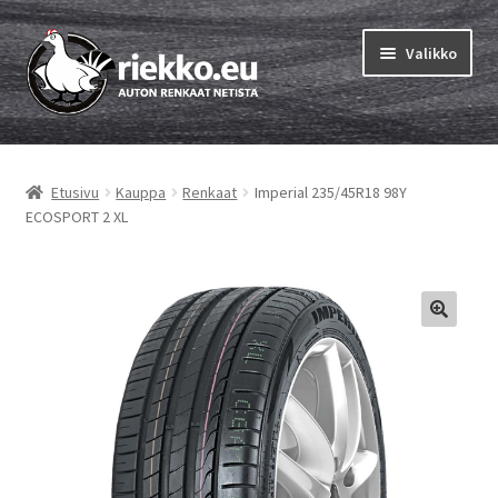
Siirry
Siirry
Valikko
navigointiin
sisältöön
Etusivu
Etusivu
Kauppa
Renkaat
Imperial 235/45R18 98Y
Laajen
Vinkit & ohjeet
ECOSPORT 2 XL
alemm
tason
Tilausohjeet
valikko
Laajen
Auton renkaat
alemm
tason
Rengastestit
valikko
Yhteys