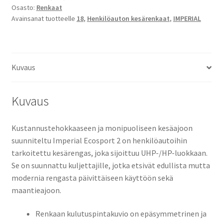
Osasto:
Renkaat
XL
Avainsanat tuotteelle
18
,
Henkilöauton kesärenkaat
,
IMPERIAL
määrä
Kuvaus
Kuvaus
Kustannustehokkaaseen ja monipuoliseen kesäajoon
suunniteltu Imperial Ecosport 2 on henkilöautoihin
tarkoitettu kesärengas, joka sijoittuu UHP-/HP-luokkaan.
Se on suunnattu kuljettajille, jotka etsivät edullista mutta
modernia rengasta päivittäiseen käyttöön sekä
maantieajoon.
Renkaan kulutuspintakuvio on epäsymmetrinen ja