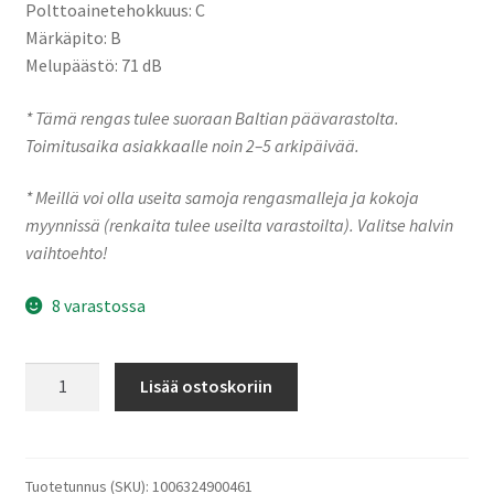
Polttoainetehokkuus: C
Märkäpito: B
Melupäästö: 71 dB
* Tämä rengas tulee suoraan Baltian päävarastolta.
Toimitusaika asiakkaalle noin 2–5 arkipäivää.
* Meillä voi olla useita samoja rengasmalleja ja kokoja
myynnissä (renkaita tulee useilta varastoilta). Valitse halvin
vaihtoehto!
8 varastossa
Imperial
Lisää ostoskoriin
235/45R18
98Y
ECOSPORT
2
Tuotetunnus (SKU):
1006324900461