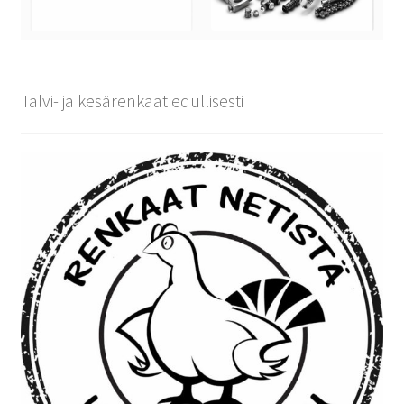
Talvi- ja kesärenkaat edullisesti