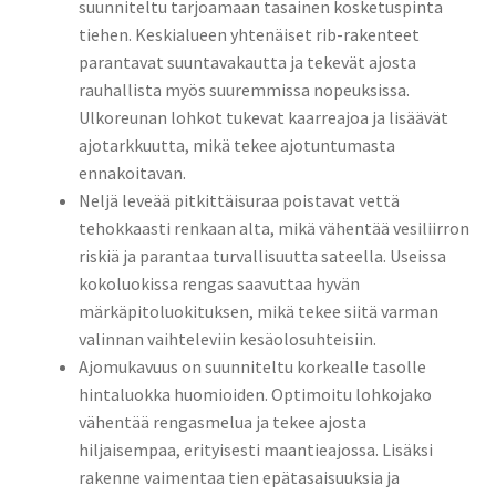
suunniteltu tarjoamaan tasainen kosketuspinta
tiehen. Keskialueen yhtenäiset rib-rakenteet
parantavat suuntavakautta ja tekevät ajosta
rauhallista myös suuremmissa nopeuksissa.
Ulkoreunan lohkot tukevat kaarreajoa ja lisäävät
ajotarkkuutta, mikä tekee ajotuntumasta
ennakoitavan.
Neljä leveää pitkittäisuraa poistavat vettä
tehokkaasti renkaan alta, mikä vähentää vesiliirron
riskiä ja parantaa turvallisuutta sateella. Useissa
kokoluokissa rengas saavuttaa hyvän
märkäpitoluokituksen, mikä tekee siitä varman
valinnan vaihteleviin kesäolosuhteisiin.
Ajomukavuus on suunniteltu korkealle tasolle
hintaluokka huomioiden. Optimoitu lohkojako
vähentää rengasmelua ja tekee ajosta
hiljaisempaa, erityisesti maantieajossa. Lisäksi
rakenne vaimentaa tien epätasaisuuksia ja