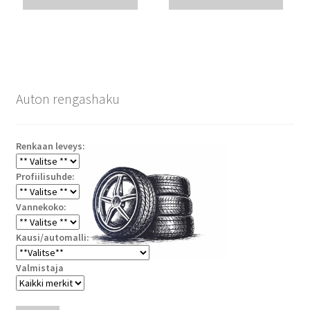
Auton rengashaku
Renkaan leveys:
Profiilisuhde:
Vannekoko:
Kausi/automalli:
Valmistaja