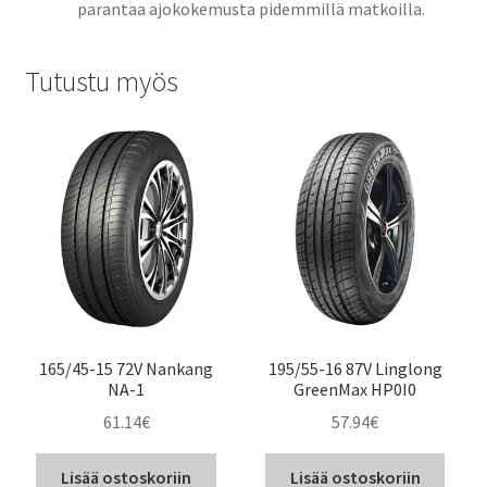
parantaa ajokokemusta pidemmillä matkoilla.
Tutustu myös
165/45-15 72V Nankang
195/55-16 87V Linglong
NA-1
GreenMax HP0I0
61.14
€
57.94
€
Lisää ostoskoriin
Lisää ostoskoriin