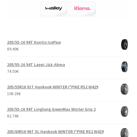
205/55-16 94T Kontio IcePaw
89.49
€
205/55-16 94T Lappi Jää-Ahma
74.50
€
205/55R16 91T Hankook WINTER I*PIKE RS2 W429
108.28
€
205/55-16 94T Linglong GreenMax Winter Grip 2
82.74
€
205/60R16 96T XL Hankook WINTER I*PIKE RS2 W429