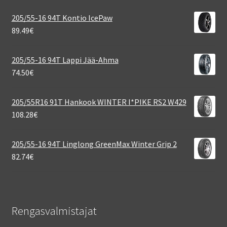
205/55-16 94T Kontio IcePaw
89.49
€
205/55-16 94T Lappi Jää-Ahma
74.50
€
205/55R16 91T Hankook WINTER I*PIKE RS2 W429
108.28
€
205/55-16 94T Linglong GreenMax Winter Grip 2
82.74
€
Rengasvalmistajat