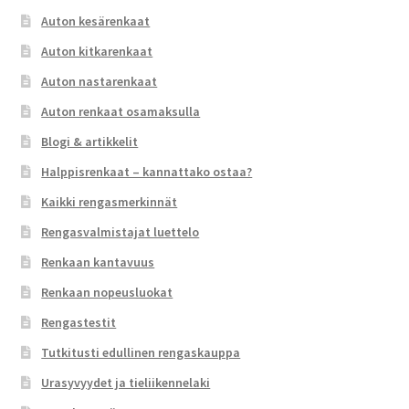
Auton kesärenkaat
Auton kitkarenkaat
Auton nastarenkaat
Auton renkaat osamaksulla
Blogi & artikkelit
Halppisrenkaat – kannattako ostaa?
Kaikki rengasmerkinnät
Rengasvalmistajat luettelo
Renkaan kantavuus
Renkaan nopeusluokat
Rengastestit
Tutkitusti edullinen rengaskauppa
Urasyvyydet ja tieliikennelaki