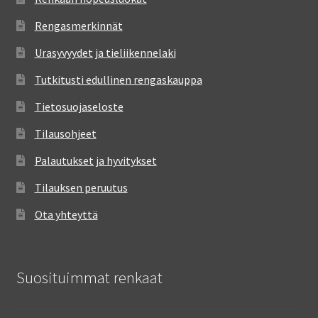
Rengasmerkinnät
Urasyvyydet ja tieliikennelaki
Tutkitusti edullinen rengaskauppa
Tietosuojaseloste
Tilausohjeet
Palautukset ja hyvitykset
Tilauksen peruutus
Ota yhteyttä
Suosituimmat renkaat