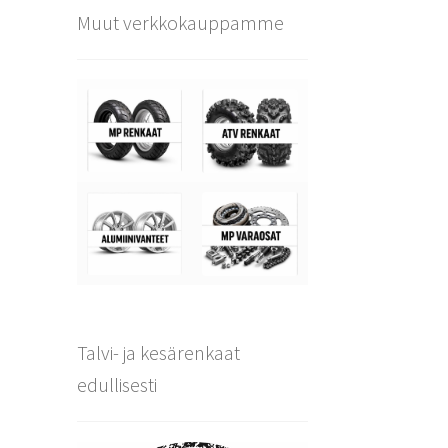
Muut verkkokauppamme
Talvi- ja kesärenkaat
edullisesti