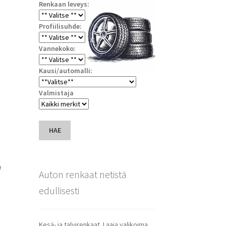
Renkaan leveys:
Profiilisuhde:
Vannekoko:
Kausi/automalli:
Valmistaja
HAE
n
Auton renkaat netistä
edullisesti
Kesä- ja talvirenkaat. Laaja valikoima.