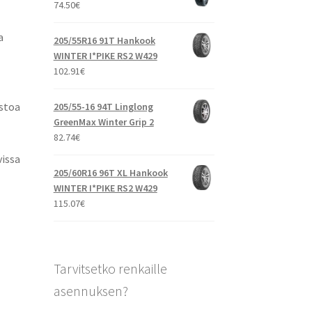
74.50
€
a
205/55R16 91T Hankook
WINTER I*PIKE RS2 W429
102.91
€
istoa
205/55-16 94T Linglong
GreenMax Winter Grip 2
82.74
€
vissa
205/60R16 96T XL Hankook
WINTER I*PIKE RS2 W429
115.07
€
Tarvitsetko renkaille
asennuksen?