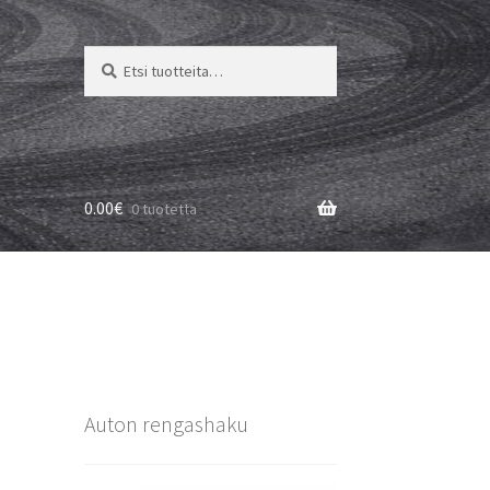
Etsi:
Haku
0.00
€
0 tuotetta
Auton rengashaku