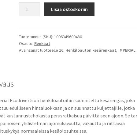
Imperial
Lisää ostoskoriin
205/60R16
96V
Ecodriver5
XL
Tuotetunnus (SKU):
1006349600480
Osasto:
Renkaat
määrä
Avainsanat tuotteelle
16
,
Henkilöauton kesärenkaat
,
IMPERIAL
vaus
rial Ecodriver 5 on henkilöautoihin suunniteltu kesärengas, joka
ittuu edulliseen hintaluokkaan ja on suunnattu kuljettajille, jotka
vät kustannustehokasta perusratkaisua päivittäiseen ajoon. Se ta
painoisen yhdistelmän ajomukavuutta, vakautta ja riittävää
ituskykyä normaaleissa kesäolosuhteissa.