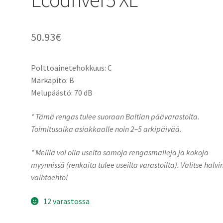
50.93
€
Polttoainetehokkuus: C
Märkäpito: B
Melupäästö: 70 dB
* Tämä rengas tulee suoraan Baltian päävarastolta.
Toimitusaika asiakkaalle noin 2–5 arkipäivää.
* Meillä voi olla useita samoja rengasmalleja ja kokoja
myynnissä (renkaita tulee useilta varastoilta). Valitse halvi
vaihtoehto!
12 varastossa