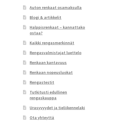
Auton renkaat osamaksulla
Blogi & artikkelit
Halppisrenkaat – kannattako
ostaa?
Kaikki rengasmerkinnät
Rengasvalmistajat luettelo
Renkaan kantavuus
Renkaan nopeusluokat
Rengastestit
Tutkitusti edullinen
rengaskauppa
Urasyvyydet ja tieliikennelaki
Ota yhteyttä