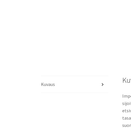
Ku
Kuvaus
Impe
sijo
etsi
tasa
suor