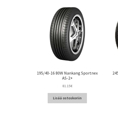
195/40-16 80W Nankang Sportnex
24
AS-2+
81.15
€
Lisää ostoskoriin