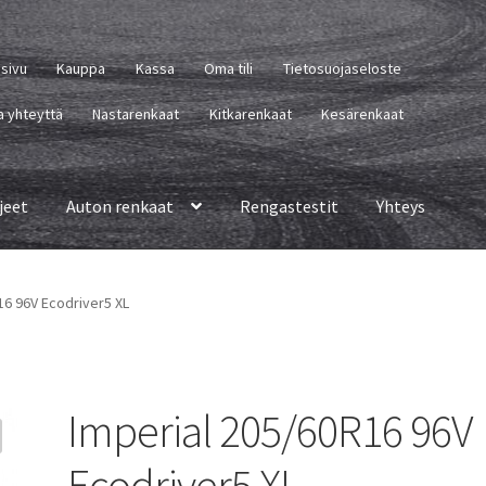
usivu
Kauppa
Kassa
Oma tili
Tietosuojaseloste
a yhteyttä
Nastarenkaat
Kitkarenkaat
Kesärenkaat
jeet
Auton renkaat
Rengastestit
Yhteys
16 96V Ecodriver5 XL
Imperial 205/60R16 96V
Ecodriver5 XL