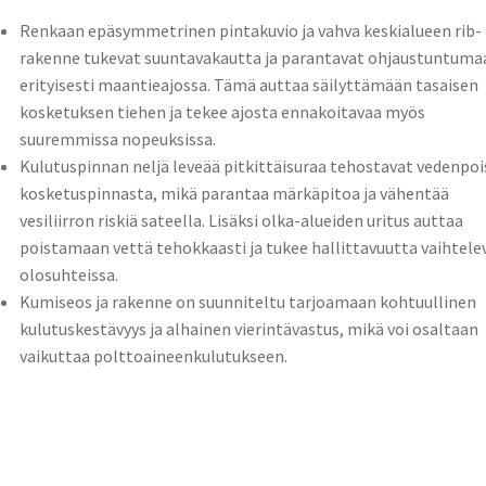
Renkaan epäsymmetrinen pintakuvio ja vahva keskialueen rib-
rakenne tukevat suuntavakautta ja parantavat ohjaustuntuma
erityisesti maantieajossa. Tämä auttaa säilyttämään tasaisen
kosketuksen tiehen ja tekee ajosta ennakoitavaa myös
suuremmissa nopeuksissa.
Kulutuspinnan neljä leveää pitkittäisuraa tehostavat vedenpo
kosketuspinnasta, mikä parantaa märkäpitoa ja vähentää
vesiliirron riskiä sateella. Lisäksi olka-alueiden uritus auttaa
poistamaan vettä tehokkaasti ja tukee hallittavuutta vaihtele
olosuhteissa.
Kumiseos ja rakenne on suunniteltu tarjoamaan kohtuullinen
kulutuskestävyys ja alhainen vierintävastus, mikä voi osaltaan
vaikuttaa polttoaineenkulutukseen.