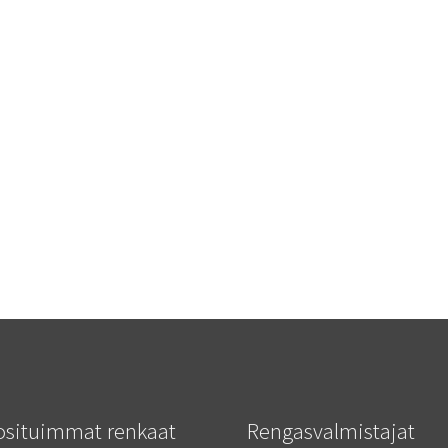
osituimmat renkaat
Rengasvalmistajat