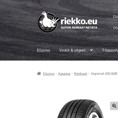
Siirry
Siirry
Et
navigointiin
sisältöön
Ot
Etusivu
Vinkit & ohjeet
Tilausoh
Etusivu
Kauppa
Renkaat
Imperial 205/60R