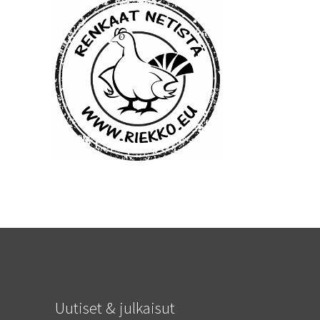
Uutiset & julkaisut