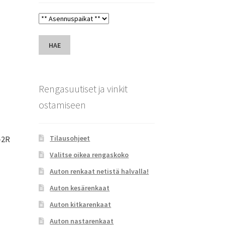
HAE
Rengasuutiset ja vinkit
ostamiseen
Tilausohjeet
-2R
Valitse oikea rengaskoko
Auton renkaat netistä halvalla!
Auton kesärenkaat
Auton kitkarenkaat
Auton nastarenkaat