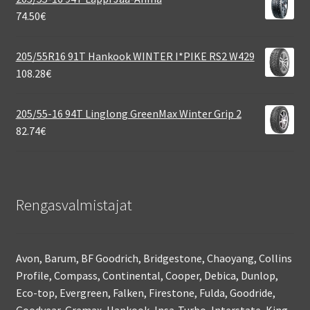
74.50
€
205/55R16 91T Hankook WINTER I*PIKE RS2 W429
108.28
€
205/55-16 94T Linglong GreenMax Winter Grip 2
82.74
€
Rengasvalmistajat
Avon, Barum, BF Goodrich, Bridgestone, Chaoyang, Collins
Profile, Compass, Continental, Cooper, Debica, Dunlop,
Eco-top, Evergreen, Falken, Firestone, Fulda, Goodride,
Goodyear, Gremax, Hankook, Insa-Turbo, Interstate, King