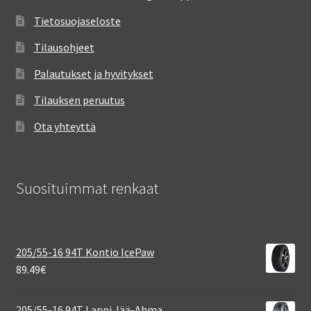
Tietosuojaseloste
Tilausohjeet
Palautukset ja hyvitykset
Tilauksen peruutus
Ota yhteyttä
Suosituimmat renkaat
205/55-16 94T Kontio IcePaw
89.49
€
205/55-16 94T Lappi Jää-Ahma