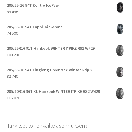
205/55-16 94T Kontio IcePaw
89.49
€
205/55-16 94T Lappi Jää-Ahma
74.50
€
205/55R16 91T Hankook WINTER I*PIKE RS2 W429
108.28
€
205/55-16 94T Linglong GreenMax Winter Grip 2
82.74
€
205/60R16 96T XL Hankook WINTER I*PIKE RS2 W429
115.07
€
Tarvitsetko renkaille asennuksen?