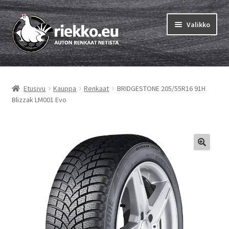
Siirry
Siirry
Valikko
navigointiin
sisältöön
Etusivu
Etusivu
Kauppa
Renkaat
BRIDGESTONE 205/55R16 91H
Laajen
Vinkit & ohjeet
Blizzak LM001 Evo
alemm
tason
Tilausohjeet
valikko
Laajen
Auton renkaat
alemm
tason
Rengastestit
valikko
Yhteys