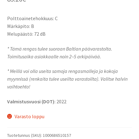
Polttoainetehokkuus: C
Märkäpito: B
Melupäästö: 72 dB
* Tämä rengas tulee suoraan Baltian päävarastolta.
Toimitusaika asiakkaalle noin 2–5 arkipäivää.
* Meillä voi olla useita samoja rengasmalleja ja kokoja
myynnissä (renkaita tulee useilta varastoilta). Valitse halvin
vaihtoehto!
Valmistusvuosi (DOT):
2022
Varasto loppu
Tuotetunnus (SKU):
1000686510157