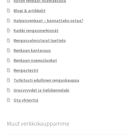
Auton renkaat osamaksulla
Blogi & artikkelit
Halppisrenkaat – kannattako ostaa?
Kaikki rengasmerkinnät
Rengasvalmistajat luettelo
Renkaan kantavuus
Renkaan nopeusluokat
Rengastestit
Tutkitusti edullinen rengaskauppa
Urasyvyydet ja tieliikennelaki
Ota yhteyttä
Muut verkkokauppamme