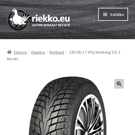
Siirry
Siirry
Valikko
navigointiin
sisältöön
Etusivu
Etusivu
Kauppa
Renkaat
235/45-17 97Q Nankang ICE-1
Laajen
Vinkit & ohjeet
Nordic
alemm
tason
Tilausohjeet
valikko
Laajen
Auton renkaat
alemm
tason
Rengastestit
valikko
Yhteys