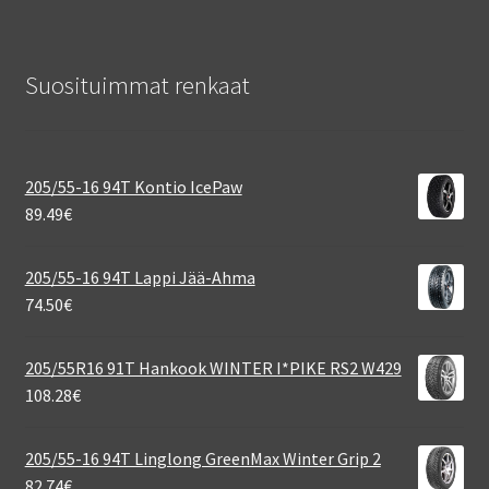
Suosituimmat renkaat
205/55-16 94T Kontio IcePaw
89.49
€
205/55-16 94T Lappi Jää-Ahma
74.50
€
205/55R16 91T Hankook WINTER I*PIKE RS2 W429
108.28
€
205/55-16 94T Linglong GreenMax Winter Grip 2
82.74
€