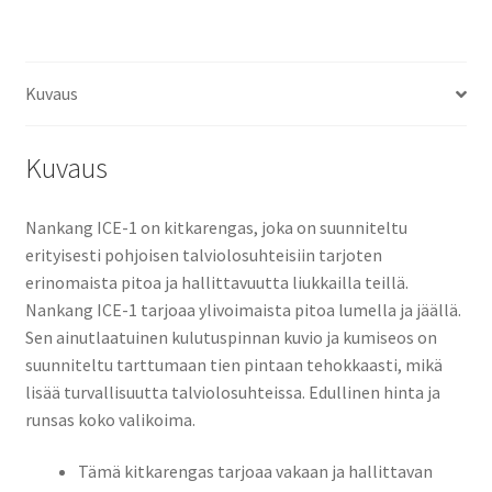
määrä
Kuvaus
Kuvaus
Nankang ICE-1 on kitkarengas, joka on suunniteltu
erityisesti pohjoisen talviolosuhteisiin tarjoten
erinomaista pitoa ja hallittavuutta liukkailla teillä.
Nankang ICE-1 tarjoaa ylivoimaista pitoa lumella ja jäällä.
Sen ainutlaatuinen kulutuspinnan kuvio ja kumiseos on
suunniteltu tarttumaan tien pintaan tehokkaasti, mikä
lisää turvallisuutta talviolosuhteissa. Edullinen hinta ja
runsas koko valikoima.
Tämä kitkarengas tarjoaa vakaan ja hallittavan