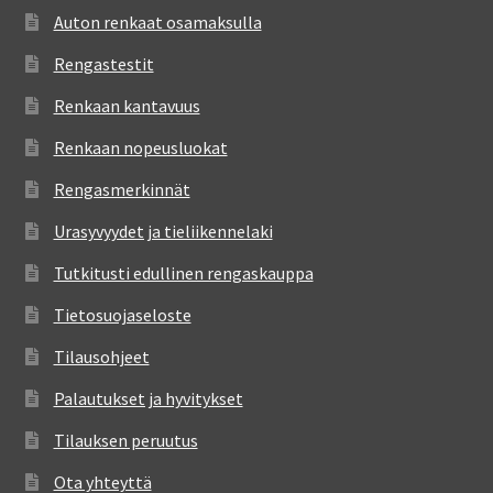
Auton renkaat osamaksulla
Rengastestit
Renkaan kantavuus
Renkaan nopeusluokat
Rengasmerkinnät
Urasyvyydet ja tieliikennelaki
Tutkitusti edullinen rengaskauppa
Tietosuojaseloste
Tilausohjeet
Palautukset ja hyvitykset
Tilauksen peruutus
Ota yhteyttä