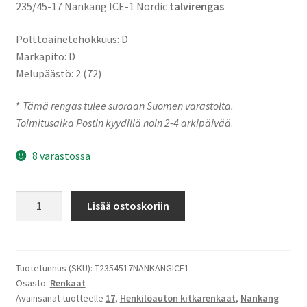
235/45-17 Nankang ICE-1 Nordic
talvirengas
Polttoainetehokkuus: D
Märkäpito: D
Melupäästö: 2 (72)
*
Tämä rengas tulee suoraan Suomen varastolta.
Toimitusaika Postin kyydillä noin 2-4 arkipäivää
.
8 varastossa
235/45-
Lisää ostoskoriin
17
97Q
Nankang
ICE-
Tuotetunnus (SKU):
T2354517NANKANGICE1
Osasto:
Renkaat
1
Avainsanat tuotteelle
17
,
Henkilöauton kitkarenkaat
,
Nankang
Nordic