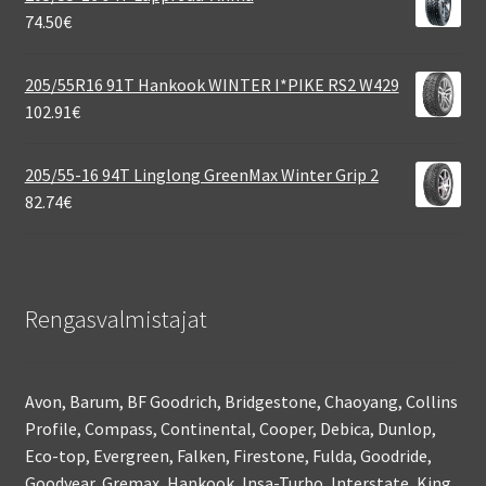
74.50
€
205/55R16 91T Hankook WINTER I*PIKE RS2 W429
102.91
€
205/55-16 94T Linglong GreenMax Winter Grip 2
82.74
€
Rengasvalmistajat
Avon, Barum, BF Goodrich, Bridgestone, Chaoyang, Collins
Profile, Compass, Continental, Cooper, Debica, Dunlop,
Eco-top, Evergreen, Falken, Firestone, Fulda, Goodride,
Goodyear, Gremax, Hankook, Insa-Turbo, Interstate, King