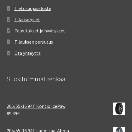
Tietosuojaseloste
Tilausohjeet
Palautukset ja hyvitykset
Tilauksen peruutus
Ota yhteyttä
Suosituimmat renkaat
205/55-16 94T Kontio IcePaw
89.49
€
205/55-16 94T Lappi Jää-Ahma