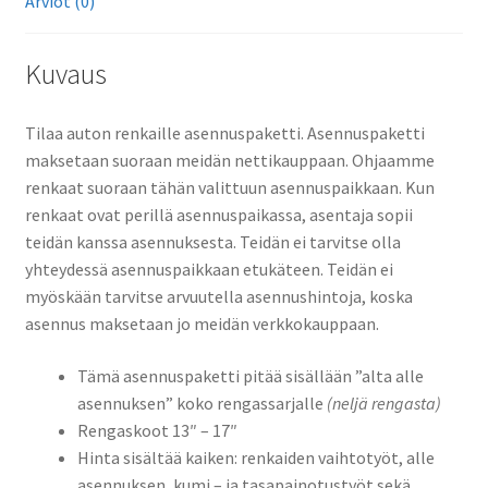
Arviot (0)
Kuvaus
Tilaa auton renkaille asennuspaketti. Asennuspaketti
maksetaan suoraan meidän nettikauppaan. Ohjaamme
renkaat suoraan tähän valittuun asennuspaikkaan. Kun
renkaat ovat perillä asennuspaikassa, asentaja sopii
teidän kanssa asennuksesta. Teidän ei tarvitse olla
yhteydessä asennuspaikkaan etukäteen. Teidän ei
myöskään tarvitse arvuutella asennushintoja, koska
asennus maksetaan jo meidän verkkokauppaan.
Tämä asennuspaketti pitää sisällään ”alta alle
asennuksen” koko rengassarjalle
(neljä rengasta)
Rengaskoot 13″ – 17″
Hinta sisältää kaiken: renkaiden vaihtotyöt, alle
asennuksen, kumi – ja tasapainotustyöt sekä