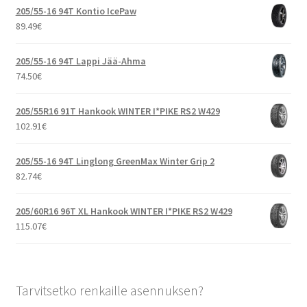
205/55-16 94T Kontio IcePaw
89.49
€
205/55-16 94T Lappi Jää-Ahma
74.50
€
205/55R16 91T Hankook WINTER I*PIKE RS2 W429
102.91
€
205/55-16 94T Linglong GreenMax Winter Grip 2
82.74
€
205/60R16 96T XL Hankook WINTER I*PIKE RS2 W429
115.07
€
Tarvitsetko renkaille asennuksen?