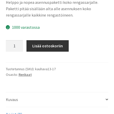
Helppo ja nopea asennuspaketti koko rengassarjalle.
Paketti pitää sisällään alta alle asennuksen koko
rengassarjalle kaikkine rengastöineen.
1000 varastossa
Asennuspaketti
Lisää ostoskoriin
Kauhava
rengaskoko
13"-17"
määrä
Tuotetunnus (SKU):
kauhava13-17
Osasto:
Renkaat
Kuvaus