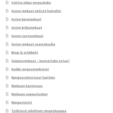
Valitse oikea rengaskoko
Auton renkaat netistä halvalla!
Auton kesärenkaat
Auton kitkarenkaat
Auton nastarenkaat
Auton renkaat osamaksulla
Blogi & artikkelit
Halppisrenkaat – kannattako ostaa?
Kaikki rengasmerkinnät
Rengasvalmistajat luettelo
Renkaan kantavuus
Renkaan nopeusluokat
Rengastestit
Tutkitusti edullinen rengaskauppa