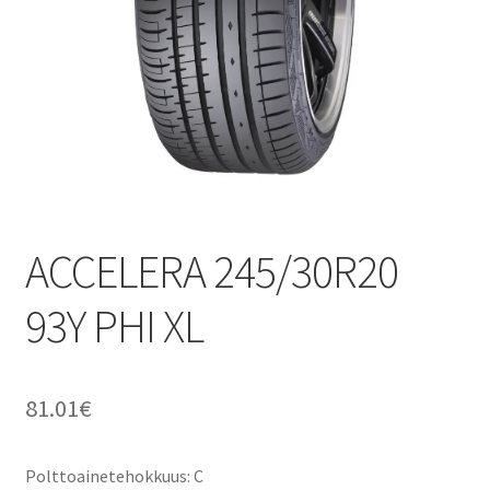
ACCELERA 245/30R20
93Y PHI XL
81.01
€
Polttoainetehokkuus: C