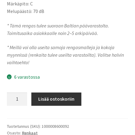
Märkäpito: C
Melupäästö: 70 dB
* Tämä rengas tulee suoraan Baltian päävarastolta.
Toimitusaika asiakkaalle noin 2–5 arkipäivää.
* Meillä voi olla useita samoja rengasmalleja ja kokoja
myynnissä (renkaita tulee useilta varastoilta). Valitse halvin
vaihtoehto!
6 varastossa
ACCELERA
Lisää ostoskoriin
245/30R20
93Y
PHI
XL
Tuotetunnus (SKU):
1000008600092
Osasto:
Renkaat
määrä