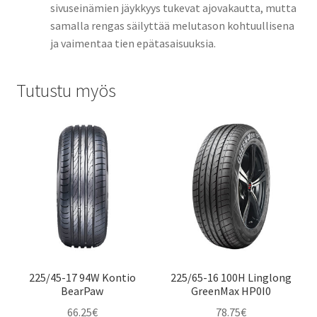
sivuseinämien jäykkyys tukevat ajovakautta, mutta
samalla rengas säilyttää melutason kohtuullisena
ja vaimentaa tien epätasaisuuksia.
Tutustu myös
225/45-17 94W Kontio
225/65-16 100H Linglong
BearPaw
GreenMax HP0I0
66.25
€
78.75
€