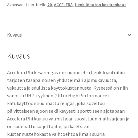
Avainsanat tuotteelle
20
,
ACCELERA
,
Henkilöauton kesärenkaat
Kuvaus
Kuvaus
Accelera Phi kesärengas on suunniteltu henkilöautoihin
tarjoten tasapainoisen yhdistelmän ajomukavuutta,
vakautta ja edullista käyttökustannusta. Kyseessä on niin
sanottu UHP-tyylinen (Ultra High Performance)
katukäyttöön suunnattu rengas, joka soveltuu
päivittäiseen ajoon sekä kevyesti sporttiseen ajotapaan.
Accelera Phi kuuluu valmistajan suosittuun mallisarjaan ja
on suunnattu kuljettajille, jotka etsivät
kustannustehokasta vaihtoehtoa ilman suuria