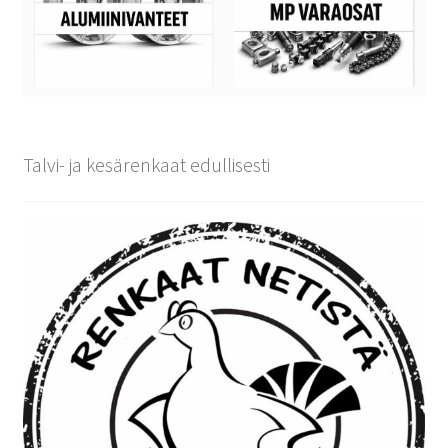
Talvi- ja kesärenkaat edullisesti