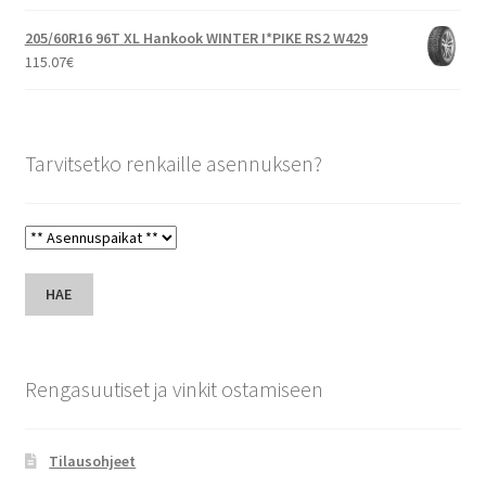
205/60R16 96T XL Hankook WINTER I*PIKE RS2 W429
115.07
€
Tarvitsetko renkaille asennuksen?
HAE
Rengasuutiset ja vinkit ostamiseen
Tilausohjeet