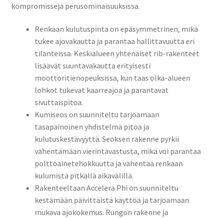
kompromisseja perusominaisuuksissa.
Renkaan kulutuspinta on epäsymmetrinen, mikä
tukee ajovakautta ja parantaa hallittavuutta eri
tilanteissa. Keskialueen yhtenäiset rib-rakenteet
lisäävät suuntavakautta erityisesti
moottoritienopeuksissa, kun taas olka-alueen
lohkot tukevat kaarreajoa ja parantavat
sivuttaispitoa.
Kumiseos on suunniteltu tarjoamaan
tasapainoinen yhdistelmä pitoa ja
kulutuskestävyyttä. Seoksen rakenne pyrkii
vähentämään vierintävastusta, mikä voi parantaa
polttoainetehokkuutta ja vähentää renkaan
kulumista pitkällä aikavälillä.
Rakenteeltaan Accelera Phi on suunniteltu
kestämään päivittäistä käyttöä ja tarjoamaan
mukava ajokokemus. Rungon rakenne ja