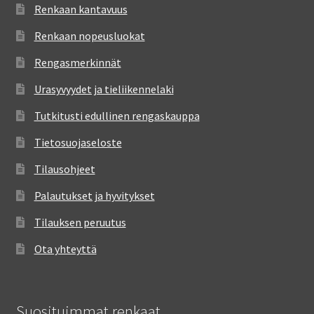
Renkaan kantavuus
Renkaan nopeusluokat
Rengasmerkinnät
Urasyvyydet ja tieliikennelaki
Tutkitusti edullinen rengaskauppa
Tietosuojaseloste
Tilausohjeet
Palautukset ja hyvitykset
Tilauksen peruutus
Ota yhteyttä
Suosituimmat renkaat