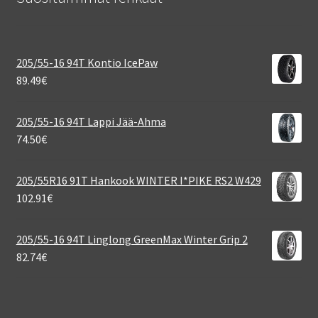
205/55-16 94T Kontio IcePaw
89.49
€
205/55-16 94T Lappi Jää-Ahma
74.50
€
205/55R16 91T Hankook WINTER I*PIKE RS2 W429
102.91
€
205/55-16 94T Linglong GreenMax Winter Grip 2
82.74
€