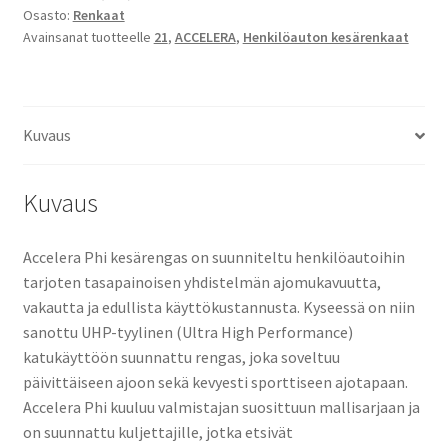
Osasto:
Renkaat
XL
Avainsanat tuotteelle
21
,
ACCELERA
,
Henkilöauton kesärenkaat
määrä
Kuvaus
Kuvaus
Accelera Phi kesärengas on suunniteltu henkilöautoihin
tarjoten tasapainoisen yhdistelmän ajomukavuutta,
vakautta ja edullista käyttökustannusta. Kyseessä on niin
sanottu UHP-tyylinen (Ultra High Performance)
katukäyttöön suunnattu rengas, joka soveltuu
päivittäiseen ajoon sekä kevyesti sporttiseen ajotapaan.
Accelera Phi kuuluu valmistajan suosittuun mallisarjaan ja
on suunnattu kuljettajille, jotka etsivät