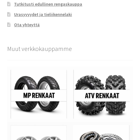
Tutkitusti edullinen rengaskauppa
Urasyvyydet ja tieliikennelaki
Ota yhteyttä
Muut verkkokauppamme