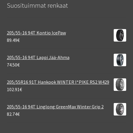
Suosituimmat renkaat
205/55-16 94T Kontio IcePaw
89.49
€
205/55-16 94T Lappi Jää-Ahma
74.50
€
205/55R16 91T Hankook WINTER I*PIKE RS2 W429
102.91
€
205/55-16 94T Linglong GreenMax Winter Grip 2
82.74
€