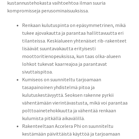
kustannustehokasta vaihtoehtoa ilman suuria
kompromisseja perusominaisuuksissa.
Renkaan kulutuspinta on epäsymmetrinen, mikä
tukee ajovakautta ja parantaa hallittavuutta eri
tilanteissa. Keskialueen yhtenäiset rib-rakenteet
lisäävät suuntavakautta erityisesti
moottoritienopeuksissa, kun taas olka-alueen
lohkot tukevat kaarreajoa ja parantavat
sivuttaispitoa.
Kumiseos on suunniteltu tarjoamaan
tasapainoinen yhdistelmä pitoa ja
kulutuskestävyyttä. Seoksen rakenne pyrkii
vähentämään vierintävastusta, mikä voi parantaa
polttoainetehokkuutta ja vähentää renkaan
kulumista pitkällä aikavälillä.
Rakenteeltaan Accelera Phi on suunniteltu
kestämään päivittäistä käyttöä ja tarjoamaan