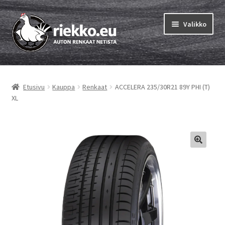
Siirry
Siirry
Valikko
navigointiin
sisältöön
Etusivu
Etusivu
Kauppa
Renkaat
ACCELERA 235/30R21 89Y PHI (T)
Laajen
Vinkit & ohjeet
XL
alemm
tason
Tilausohjeet
valikko
Laajen
Auton renkaat
alemm
tason
Rengastestit
valikko
Yhteys