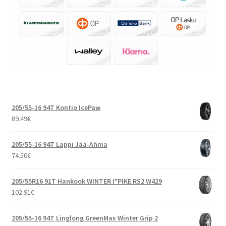
205/55-16 94T Kontio IcePaw
89.49
€
205/55-16 94T Lappi Jää-Ahma
74.50
€
205/55R16 91T Hankook WINTER I*PIKE RS2 W429
102.91
€
205/55-16 94T Linglong GreenMax Winter Grip 2