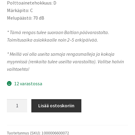
Polttoainetehokkuus: D
Märkäpito: C
Melupäästö: 70 dB
* Tämä rengas tulee suoraan Baltian päävarastolta.
Toimitusaika asiakkaalle noin 2–5 arkipäivää.
* Meillä voi olla useita samoja rengasmalleja ja kokoja
myynnissä (renkaita tulee useilta varastoilta). Valitse halvin
vaihtoehto!
12 varastossa
ACCELERA
Lisää ostoskoriin
235/30R21
89Y
PHI
(T)
Tuotetunnus (SKU):
1000006600072