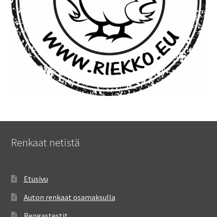
Renkaat netistä
Etusivu
Auton renkaat osamaksulla
Rengastestit