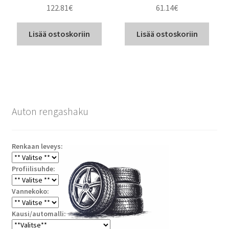
122.81
€
61.14
€
Lisää ostoskoriin
Lisää ostoskoriin
Auton rengashaku
Renkaan leveys:
Profiilisuhde:
Vannekoko:
Kausi/automalli: