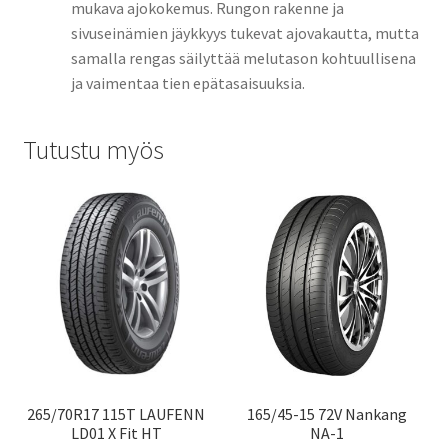
mukava ajokokemus. Rungon rakenne ja
sivuseinämien jäykkyys tukevat ajovakautta, mutta
samalla rengas säilyttää melutason kohtuullisena
ja vaimentaa tien epätasaisuuksia.
Tutustu myös
265/70R17 115T LAUFENN
165/45-15 72V Nankang
LD01 X Fit HT
NA-1