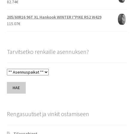
82.74
€
205/60R16 96T XL Hankook WINTER I*PIKE RS2 W429
115.07
€
Tarvitsetko renkaille asennuksen?
HAE
Rengasuutiset ja vinkit ostamiseen
Tilausohjeet