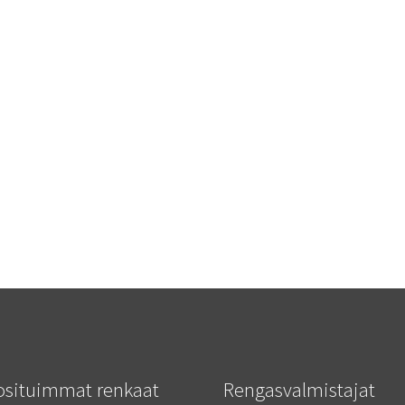
osituimmat renkaat
Rengasvalmistajat