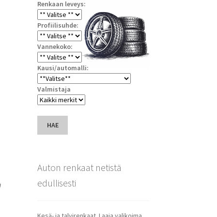
Renkaan leveys:
Profiilisuhde:
Vannekoko:
Kausi/automalli:
Valmistaja
HAE
Auton renkaat netistä
edullisesti
n
Kesä- ja talvirenkaat. Laaja valikoima.