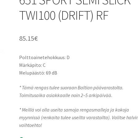
TWI100 (DRIFT) RF
85.15
€
Polttoainetehokkuus: D
Märkäpito: C
Melupäästö: 69 dB
* Tämä rengas tulee suoraan Baltian päävarastolta.
Toimitusaika asiakkaalle noin 2–5 arkipäivää.
* Meillä voi olla useita samoja rengasmalleja ja kokoja
myynnissä (renkaita tulee useilta varastoilta). Valitse halvi
vaihtoehto!