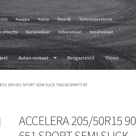
usivu
Kauppa
Kassa
Oma tili
Tietosuojaseloste
a yhteyttä
Nastarenkaat
Kitkarenkaat
Kesärenkaat
jeet
Auton renkaat
Rengastestit
Yhteys
R15 90V 651 SPORT SEMI SLICK TWI100 (DRIFT) RF
ACCELERA 205/50R15 9
651 SPORT SEMI SLICK