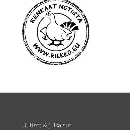
Uutiset & julkaisut