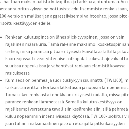
sa haetaan maksimaalista kuivapitoa ja tarkkaa ajotuntumaa. Acc
etaan suorituskykyyn painottuvista edullisemmista renkaistaan, 
00-versio on mallisarjan aggressiivisempi vaihtoehto, jossa pito
risoitu kestävyyden edelle.
Renkaan kulutuspinta on lähes slick-tyyppinen, jossa on vain
rajallinen määrä uria. Tämä rakenne maksimoi kosketuspinnan
tiehen, mikä parantaa pitoa erityisesti kuivalla asfaltilla ja ko
kaarreajossa. Leveät yhtenäiset olkapalat tukevat ajovakautta
suurissa nopeuksissa ja vähentävät renkaan elämistä kovassa
rasituksessa.
Kumiseos on pehmeä ja suorituskykyyn suunnattu (TWI100), m
tarkoittaa erittäin korkeaa kitkatasoa ja nopeaa lämpenemist
Tämä tekee renkaasta tehokkaan erityisesti radalla, missä pit
paranee renkaan lämmetessä. Samalla kulutuskestävyys on
rajallisempi verrattuna tavallisiin kesärenkaisiin, sillä pehmeä
kuluu nopeammin intensiivisessä käytössä. TWI100-luokitus vi
juuri tähän: maksimaalinen pito on etusijalla pitkäikäisyyden