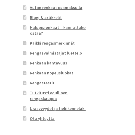
Auton renkaat osamaksulla
Blogi & artikkelit
Halppisrenkaat – kannattako
ostaa?
Kaikki rengasmerkinnät
Rengasvalmistajat luettelo
Renkaan kantavuus
Renkaan nopeusluokat
Rengastestit
Tutkitusti edullinen
rengaskauppa
Urasyvyydet ja tieliikennelaki
Ota yhteyttä