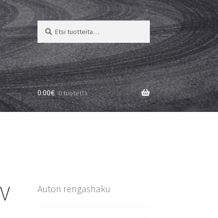
Etsi:
Haku
0.00
€
0 tuotetta
0V
Auton rengashaku