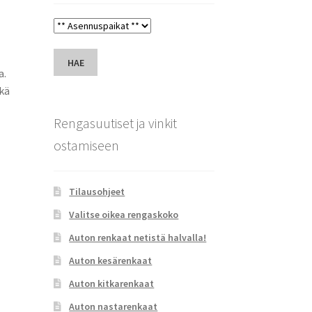
HAE
a.
kä
Rengasuutiset ja vinkit
ostamiseen
Tilausohjeet
Valitse oikea rengaskoko
Auton renkaat netistä halvalla!
Auton kesärenkaat
Auton kitkarenkaat
Auton nastarenkaat