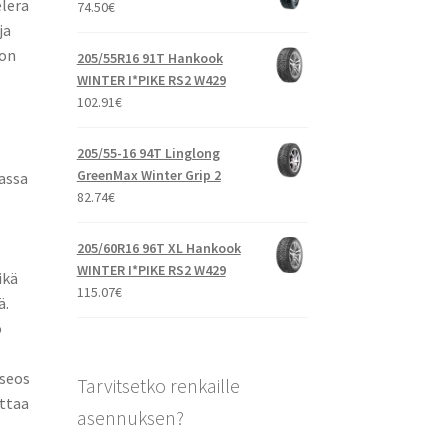
elera
74.50
€
ja
 on
205/55R16 91T Hankook
WINTER I*PIKE RS2 W429
102.91
€
205/55-16 94T Linglong
GreenMax Winter Grip 2
vassa
82.74
€
205/60R16 96T XL Hankook
WINTER I*PIKE RS2 W429
ikä
115.07
€
ä.
o
 seos
Tarvitsetko renkaille
ittaa
asennuksen?