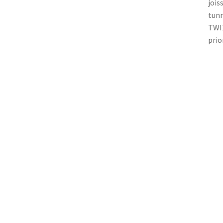
jois
tunn
TWI1
prio