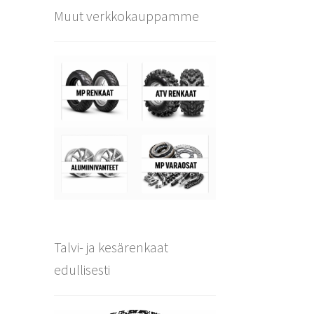
Muut verkkokauppamme
Talvi- ja kesärenkaat
edullisesti