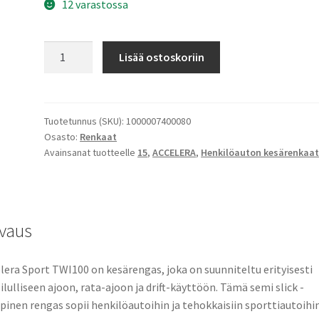
12 varastossa
ACCELERA
Lisää ostoskoriin
205/50R15
90V
651
SPORT
Tuotetunnus (SKU):
1000007400080
Osasto:
Renkaat
SEMI
Avainsanat tuotteelle
15
,
ACCELERA
,
Henkilöauton kesärenkaa
SLICK
TWI100
(DRIFT)
RF
vaus
määrä
lera Sport TWI100 on kesärengas, joka on suunniteltu erityisesti
ilulliseen ajoon, rata-ajoon ja drift-käyttöön. Tämä semi slick -
pinen rengas sopii henkilöautoihin ja tehokkaisiin sporttiautoihin