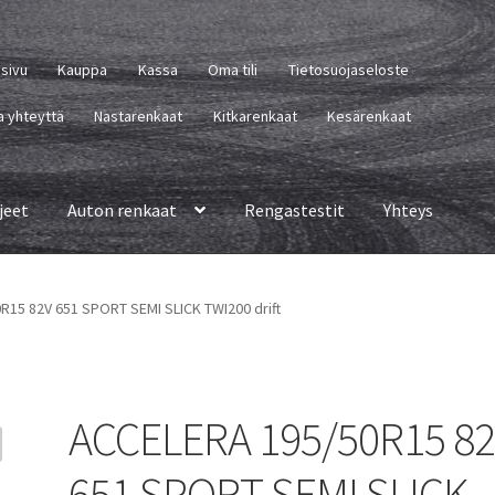
usivu
Kauppa
Kassa
Oma tili
Tietosuojaseloste
a yhteyttä
Nastarenkaat
Kitkarenkaat
Kesärenkaat
jeet
Auton renkaat
Rengastestit
Yhteys
15 82V 651 SPORT SEMI SLICK TWI200 drift
ACCELERA 195/50R15 8
651 SPORT SEMI SLICK