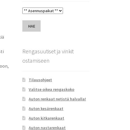
HAE
iä
Rengasuutiset ja vinkit
ti
ostamiseen
joon,
Tilausohjeet
Valitse oikea rengaskoko
Auton renkaat netistä halvalla!
Auton kesärenkaat
Auton kitkarenkaat
Auton nastarenkaat