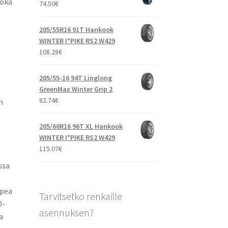
joka
74.50
€
205/55R16 91T Hankook
WINTER I*PIKE RS2 W429
108.28
€
205/55-16 94T Linglong
GreenMax Winter Grip 2
82.74
€
n
205/60R16 96T XL Hankook
WINTER I*PIKE RS2 W429
115.07
€
ssa
opea
Tarvitsetko renkaille
0-
asennuksen?
a