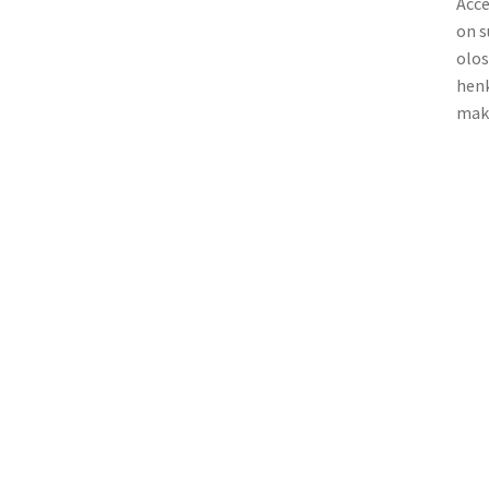
Acce
on s
olos
henk
maks