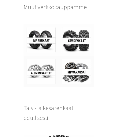
Muut verkkokauppamme
Talvi- ja kesärenkaat
edullisesti