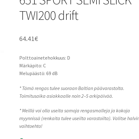
TWI200 drift
64.41
€
Polttoainetehokkuus: D
Märkäpito: C
Melupäästö: 69 dB
* Tämä rengas tulee suoraan Baltian päävarastolta.
Toimitusaika asiakkaalle noin 2–5 arkipäivää.
* Meillä voi olla useita samoja rengasmalleja ja kokoja
myynnissä (renkaita tulee useilta varastoilta). Valitse halvi
vaihtoehto!