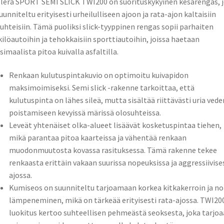
lera SPORT SEMI SLICK TWI200 on suorituskykyinen kesärengas, 
uunniteltu erityisesti urheilulliseen ajoon ja rata-ajon kaltaisiin
uhteisiin. Tämä puoliksi slick-tyyppinen rengas sopii parhaiten
ilöautoihin ja tehokkaisiin sporttiautoihin, joissa haetaan
imaalista pitoa kuivalla asfaltilla.
Renkaan kulutuspintakuvio on optimoitu kuivapidon
maksimoimiseksi. Semi slick -rakenne tarkoittaa, että
kulutuspinta on lähes sileä, mutta sisältää riittävästi uria vede
poistamiseen kevyissä märissä olosuhteissa.
Leveät yhtenäiset olka-alueet lisäävät kosketuspintaa tiehen,
mikä parantaa pitoa kaarteissa ja vähentää renkaan
muodonmuutosta kovassa rasituksessa. Tämä rakenne tekee
renkaasta erittäin vakaan suurissa nopeuksissa ja aggressiivise
ajossa.
Kumiseos on suunniteltu tarjoamaan korkea kitkakerroin ja n
lämpeneminen, mikä on tärkeää erityisesti rata-ajossa. TWI20
luokitus kertoo suhteellisen pehmeästä seoksesta, joka tarjoa