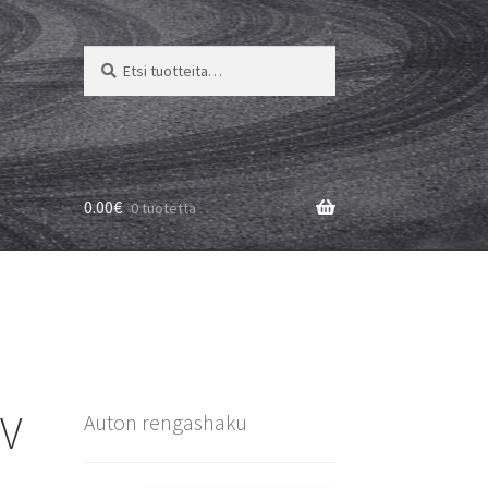
Etsi:
Haku
0.00
€
0 tuotetta
2V
Auton rengashaku