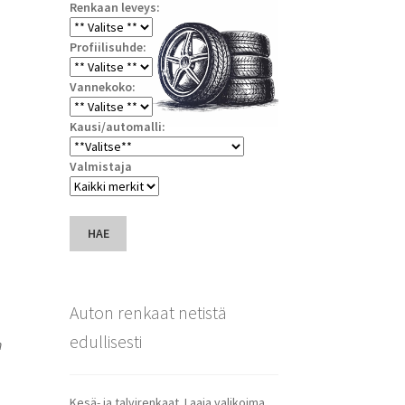
Renkaan leveys:
Profiilisuhde:
Vannekoko:
Kausi/automalli:
Valmistaja
HAE
Auton renkaat netistä
edullisesti
n
Kesä- ja talvirenkaat. Laaja valikoima.