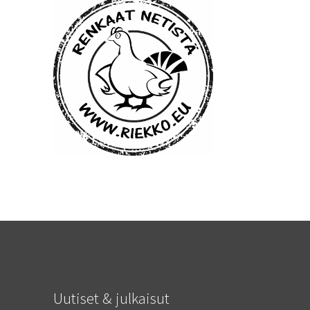
Uutiset & julkaisut