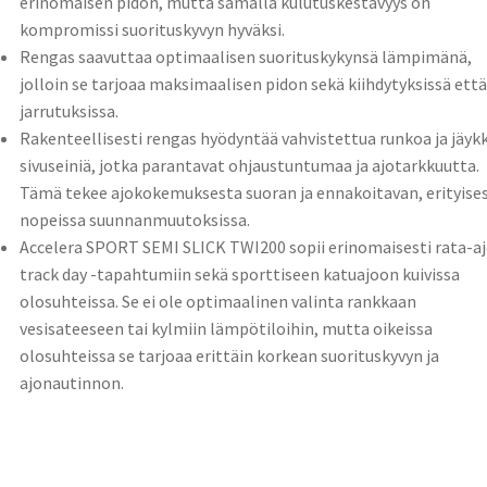
erinomaisen pidon, mutta samalla kulutuskestävyys on
kompromissi suorituskyvyn hyväksi.
Rengas saavuttaa optimaalisen suorituskykynsä lämpimänä,
jolloin se tarjoaa maksimaalisen pidon sekä kiihdytyksissä että
jarrutuksissa.
Rakenteellisesti rengas hyödyntää vahvistettua runkoa ja jäykk
sivuseiniä, jotka parantavat ohjaustuntumaa ja ajotarkkuutta.
Tämä tekee ajokokemuksesta suoran ja ennakoitavan, erityises
nopeissa suunnanmuutoksissa.
Accelera SPORT SEMI SLICK TWI200 sopii erinomaisesti rata-a
track day -tapahtumiin sekä sporttiseen katuajoon kuivissa
olosuhteissa. Se ei ole optimaalinen valinta rankkaan
vesisateeseen tai kylmiin lämpötiloihin, mutta oikeissa
olosuhteissa se tarjoaa erittäin korkean suorituskyvyn ja
ajonautinnon.