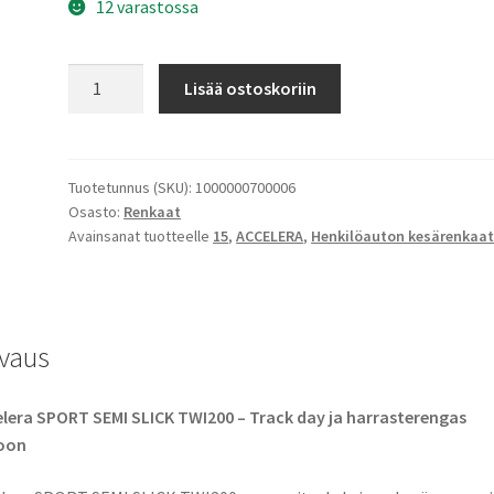
12 varastossa
ACCELERA
Lisää ostoskoriin
195/50R15
82V
651
SPORT
Tuotetunnus (SKU):
1000000700006
Osasto:
Renkaat
SEMI
Avainsanat tuotteelle
15
,
ACCELERA
,
Henkilöauton kesärenkaa
SLICK
TWI200
drift
määrä
vaus
lera SPORT SEMI SLICK TWI200 – Track day ja harrasterengas
oon