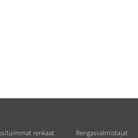
osituimmat renkaat
Rengasvalmistajat