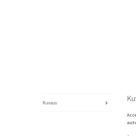
Ku
Kuvaus
Acce
aut