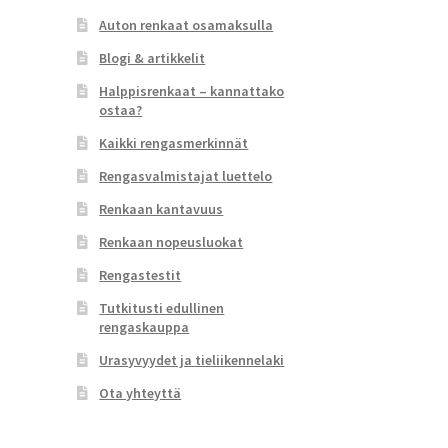
Auton renkaat osamaksulla
Blogi & artikkelit
Halppisrenkaat – kannattako
ostaa?
Kaikki rengasmerkinnät
Rengasvalmistajat luettelo
Renkaan kantavuus
Renkaan nopeusluokat
Rengastestit
Tutkitusti edullinen
rengaskauppa
Urasyvyydet ja tieliikennelaki
Ota yhteyttä