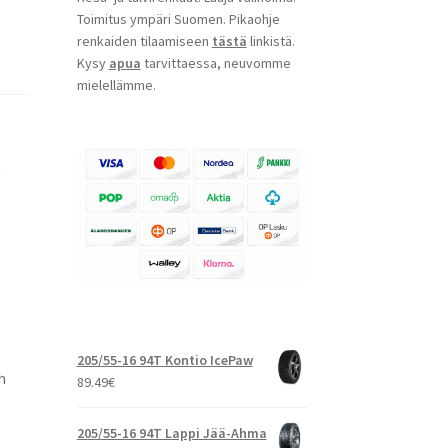
Toimitus ympäri Suomen. Pikaohje
renkaiden tilaamiseen
tästä
linkistä.
Kysy
apua
tarvittaessa, neuvomme
mielellämme.
t
205/55-16 94T Kontio IcePaw
h
89.49
€
205/55-16 94T Lappi Jää-Ahma