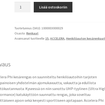
ACCELERA
Lisää ostoskoriin
175/50R15
75H
PHI
R
Tuotetunnus (SKU):
1000003000029
Osasto:
Renkaat
määrä
Avainsanat tuotteelle
15
,
ACCELERA
,
Henkilöauton kesärenkaa
vaus
lera Phi kesärengas on suunniteltu henkilöautoihin tarjoten
painoisen yhdistelmän ajomukavuutta, vakautta ja edullista
tökustannusta. Kyseessä on niin sanottu UHP-tyylinen (Ultra Hig
ormance) katukäyttöön suunnattu rengas, joka soveltuu
ittäiseen ajoon sekä kevyesti sporttiseen ajotapaan. Accelera Phi