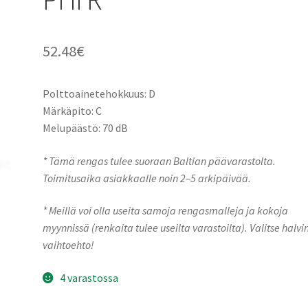
52.48
€
Polttoainetehokkuus: D
Märkäpito: C
Melupäästö: 70 dB
* Tämä rengas tulee suoraan Baltian päävarastolta.
Toimitusaika asiakkaalle noin 2–5 arkipäivää.
* Meillä voi olla useita samoja rengasmalleja ja kokoja
myynnissä (renkaita tulee useilta varastoilta). Valitse halvi
vaihtoehto!
4 varastossa