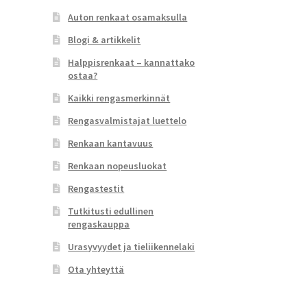
Auton renkaat osamaksulla
Blogi & artikkelit
Halppisrenkaat – kannattako
ostaa?
Kaikki rengasmerkinnät
Rengasvalmistajat luettelo
Renkaan kantavuus
Renkaan nopeusluokat
Rengastestit
Tutkitusti edullinen
rengaskauppa
Urasyvyydet ja tieliikennelaki
Ota yhteyttä