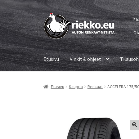
Siirry
Siirry
Et
navigointiin
sisältöön
Ot
Etusivu
Vinkit & ohjeet
Tilausoh
Etusivu
Kauppa
Renkaat
ACCELERA 175/50