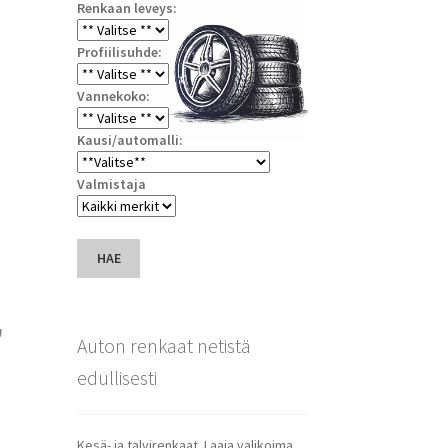
Renkaan leveys:
Profiilisuhde:
Vannekoko:
Kausi/automalli:
Valmistaja
HAE
n
Auton renkaat netistä
edullisesti
Kesä- ja talvirenkaat. Laaja valikoima.