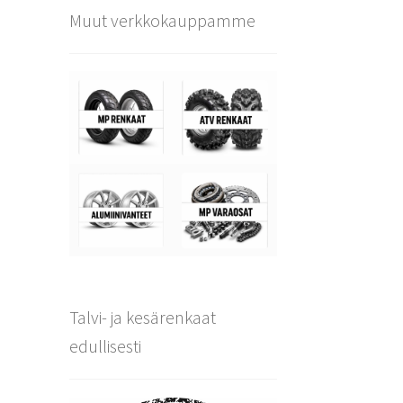
Muut verkkokauppamme
Talvi- ja kesärenkaat
edullisesti