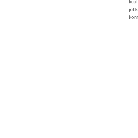
kuul
jotk
komp