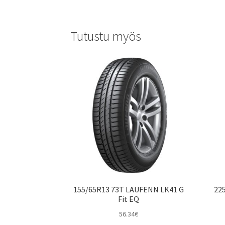
Tutustu myös
155/65R13 73T LAUFENN LK41 G
22
Fit EQ
56.34
€