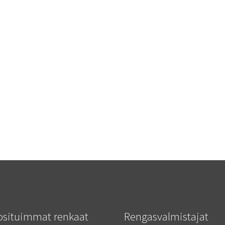
osituimmat renkaat
Rengasvalmistajat