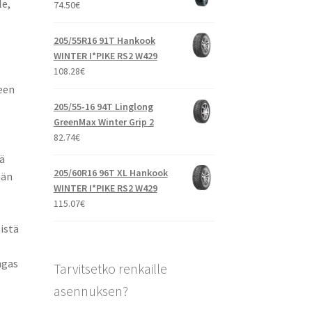
le,
74.50
€
205/55R16 91T Hankook
WINTER I*PIKE RS2 W429
108.28
€
ueen
205/55-16 94T Linglong
GreenMax Winter Grip 2
82.74
€
ä
205/60R16 96T XL Hankook
ään
WINTER I*PIKE RS2 W429
115.07
€
istä
ngas
Tarvitsetko renkaille
asennuksen?