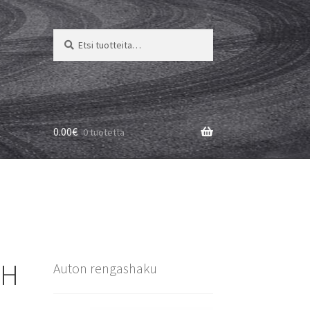
Etsi:
Haku
0.00
€
0 tuotetta
5H
Auton rengashaku