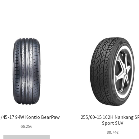
5/45-17 94W Kontio BearPaw
255/60-15 102H Nankang S
Sport SUV
66.25
€
98.74
€