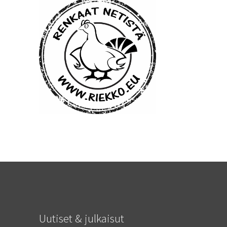
Uutiset & julkaisut