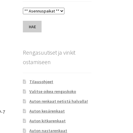
HAE
Rengasuutiset ja vinkit
ostamiseen
Tilausohjeet
Valitse oikea rengaskoko
Auton renkaat netistä halvalla!
Auton kesärenkaat
P-7
Auton kitkarenkaat
Auton nastarenkaat