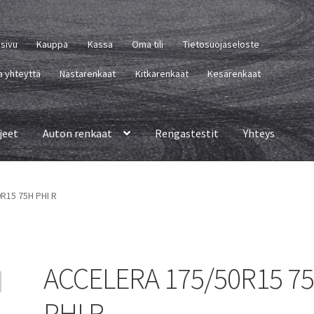
usivu
Kauppa
Kassa
Oma tili
Tietosuojaseloste
a yhteyttä
Nastarenkaat
Kitkarenkaat
Kesärenkaat
jeet
Auton renkaat
Rengastestit
Yhteys
R15 75H PHI R
ACCELERA 175/50R15 7
PHI R