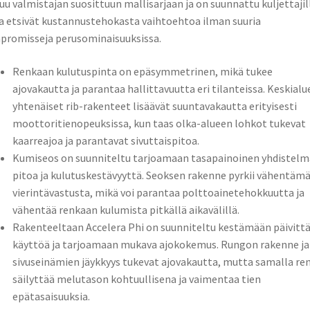
uu valmistajan suosittuun mallisarjaan ja on suunnattu kuljettajil
a etsivät kustannustehokasta vaihtoehtoa ilman suuria
romisseja perusominaisuuksissa.
Renkaan kulutuspinta on epäsymmetrinen, mikä tukee
ajovakautta ja parantaa hallittavuutta eri tilanteissa. Keskial
yhtenäiset rib-rakenteet lisäävät suuntavakautta erityisesti
moottoritienopeuksissa, kun taas olka-alueen lohkot tukevat
kaarreajoa ja parantavat sivuttaispitoa.
Kumiseos on suunniteltu tarjoamaan tasapainoinen yhdistelm
pitoa ja kulutuskestävyyttä. Seoksen rakenne pyrkii vähentäm
vierintävastusta, mikä voi parantaa polttoainetehokkuutta ja
vähentää renkaan kulumista pitkällä aikavälillä.
Rakenteeltaan Accelera Phi on suunniteltu kestämään päivittä
käyttöä ja tarjoamaan mukava ajokokemus. Rungon rakenne ja
sivuseinämien jäykkyys tukevat ajovakautta, mutta samalla re
säilyttää melutason kohtuullisena ja vaimentaa tien
epätasaisuuksia.