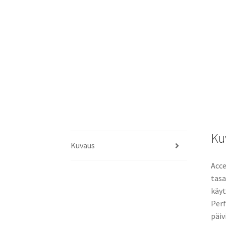
Ku
Kuvaus
Acce
tasa
käyt
Perf
päiv