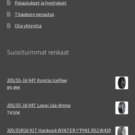
Palautukset ja hyvitykset
Tilauksen peruutus
Ota yhteyttä
Suosituimmat renkaat
205/55-16 94T Kontio IcePaw
89.49
€
205/55-16 94T Lappi Jää-Ahma
74.50
€
205/55R16 91T Hankook WINTER I*PIKE RS2 W429