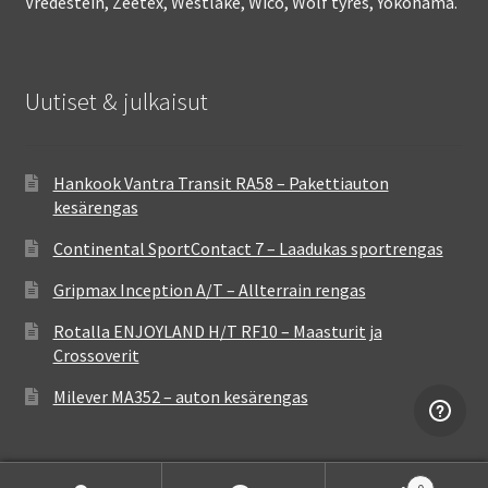
Vredestein, Zeetex, Westlake, Wico, Wolf tyres, Yokohama.
Uutiset & julkaisut
Hankook Vantra Transit RA58 – Pakettiauton
kesärengas
Continental SportContact 7 – Laadukas sportrengas
Gripmax Inception A/T – Allterrain rengas
Rotalla ENJOYLAND H/T RF10 – Maasturit ja
Crossoverit
Milever MA352 – auton kesärengas