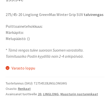
275/45-20 Linglong GreenMax Winter Grip SUV
talvirengas
Polttoainetehokkuus:
Märkäpito:
Melupäästö: ()
*
Tämä rengas tulee suoraan Suomen varastolta.
Toimitusaika Postin kyydillä noin 2-4 arkipäivää
.
Varasto loppu
Tuotetunnus (SKU):
T2754520LINGLONGWG
Osasto:
Renkaat
Avainsanat tuotteelle
20
,
LINGLONG
,
Maasturin nastarenkaat