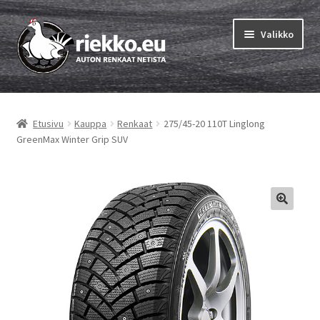
Siirry
Siirry
Valikko
navigointiin
sisältöön
Etusivu
Etusivu
Kauppa
Renkaat
275/45-20 110T Linglong
Laajen
Vinkit & ohjeet
GreenMax Winter Grip SUV
alemm
tason
Tilausohjeet
valikko
Laajen
Auton renkaat
alemm
tason
Rengastestit
valikko
Yhteys