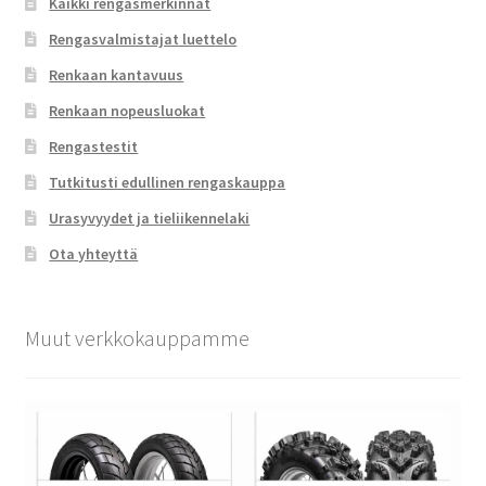
Kaikki rengasmerkinnät
Rengasvalmistajat luettelo
Renkaan kantavuus
Renkaan nopeusluokat
Rengastestit
Tutkitusti edullinen rengaskauppa
Urasyvyydet ja tieliikennelaki
Ota yhteyttä
Muut verkkokauppamme