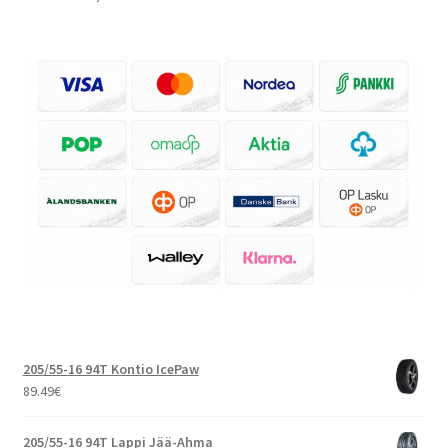
205/55-16 94T Kontio IcePaw
89.49
€
205/55-16 94T Lappi Jää-Ahma