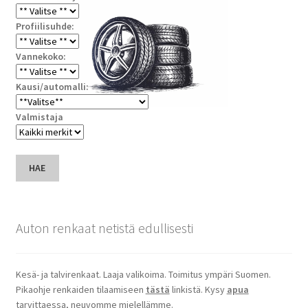
Profiilisuhde:
Vannekoko:
Kausi/automalli:
Valmistaja
HAE
Auton renkaat netistä edullisesti
Kesä- ja talvirenkaat. Laaja valikoima. Toimitus ympäri Suomen.
Pikaohje renkaiden tilaamiseen
tästä
linkistä. Kysy
apua
tarvittaessa, neuvomme mielellämme.