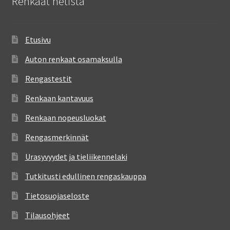
Renkaat netistä
Etusivu
Auton renkaat osamaksulla
Rengastestit
Renkaan kantavuus
Renkaan nopeusluokat
Rengasmerkinnät
Urasyvyydet ja tieliikennelaki
Tutkitusti edullinen rengaskauppa
Tietosuojaseloste
Tilausohjeet