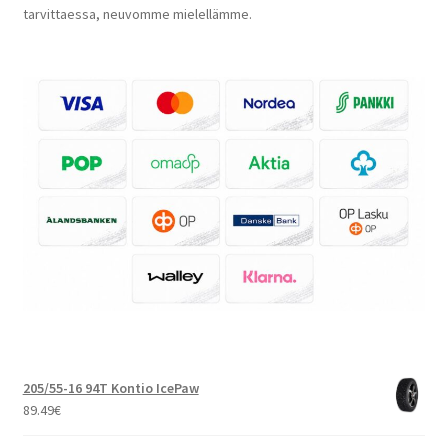
tarvittaessa, neuvomme mielellämme.
205/55-16 94T Kontio IcePaw
89.49
€