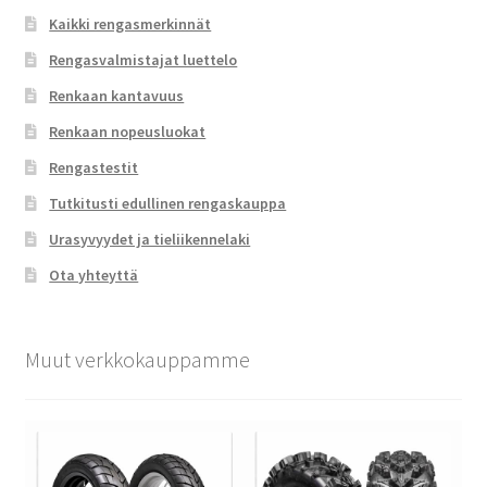
Kaikki rengasmerkinnät
Rengasvalmistajat luettelo
Renkaan kantavuus
Renkaan nopeusluokat
Rengastestit
Tutkitusti edullinen rengaskauppa
Urasyvyydet ja tieliikennelaki
Ota yhteyttä
Muut verkkokauppamme