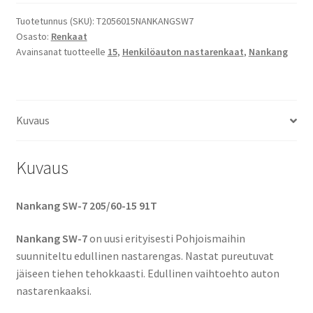
Nankang
SW-
Tuotetunnus (SKU):
T2056015NANKANGSW7
Osasto:
Renkaat
7
Avainsanat tuotteelle
15
,
Henkilöauton nastarenkaat
,
Nankang
määrä
Kuvaus
Kuvaus
Nankang SW-7 205/60-15 91T
Nankang SW-7
on uusi erityisesti Pohjoismaihin
suunniteltu edullinen nastarengas. Nastat pureutuvat
jäiseen tiehen tehokkaasti. Edullinen vaihtoehto auton
nastarenkaaksi.