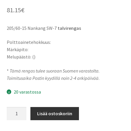
81.15
€
205/60-15 Nankang SW-7
talvirengas
Polttoainetehokkuus:
Märkäpito:
Melupäästö: ()
*
Tämä rengas tulee suoraan Suomen varastolta.
Toimitusaika Postin kyydillä noin 2-4 arkipäivää
.
20 varastossa
205/60-
Lisää ostoskoriin
15
91T