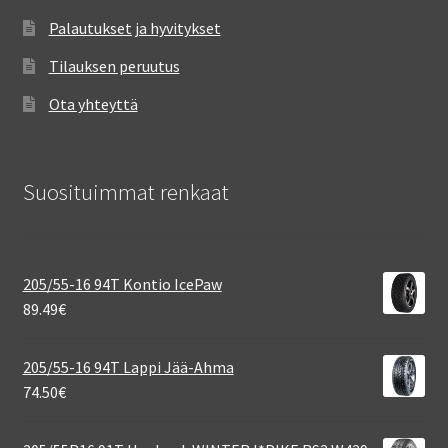
Palautukset ja hyvitykset
Tilauksen peruutus
Ota yhteyttä
Suosituimmat renkaat
205/55-16 94T Kontio IcePaw
89.49
€
205/55-16 94T Lappi Jää-Ahma
74.50
€