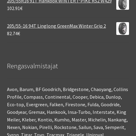
205/55R16 91T Hankook WINTER I*PIKE RS2 W429
102.91
€
205/55-16 94T Linglong GreenMax Winter Grip 2
82.74
€
Rengasvalmistajat
Avon, Barum, BF Goodrich, Bridgestone, Chaoyang, Collins
Profile, Compass, Continental, Cooper, Debica, Dunlop,
Eco-top, Evergreen, Falken, Firestone, Fulda, Goodride,
Goodyear, Gremax, Hankook, Insa-Turbo, Interstate, King
Meiler, Kleber, Kontio, Kumho, Master, Michelin, Nankang,
Nexen, Nokian, Pirelli, Rockstone, Sailun, Sava, Semperit,
Syron, Tigar, Toyo, Tracmax, Triangle, Uniroyal,