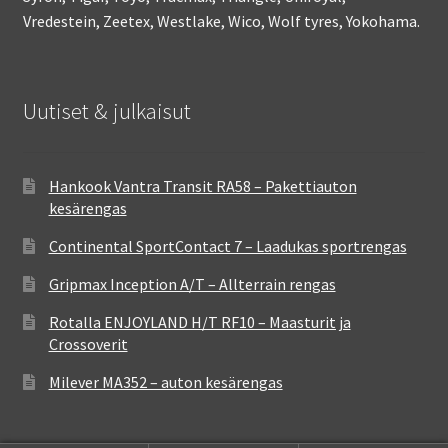
Vredestein, Zeetex, Westlake, Wico, Wolf tyres, Yokohama.
Uutiset & julkaisut
Hankook Vantra Transit RA58 – Pakettiauton
kesärengas
Continental SportContact 7 – Laadukas sportrengas
Gripmax Inception A/T – Allterrain rengas
Rotalla ENJOYLAND H/T RF10 – Maasturit ja
Crossoverit
Milever MA352 – auton kesärengas