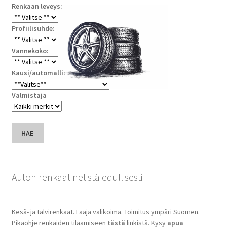
Renkaan leveys:
Profiilisuhde:
Vannekoko:
Kausi/automalli:
Valmistaja
HAE
Auton renkaat netistä edullisesti
Kesä- ja talvirenkaat. Laaja valikoima. Toimitus ympäri Suomen.
Pikaohje renkaiden tilaamiseen
tästä
linkistä. Kysy
apua