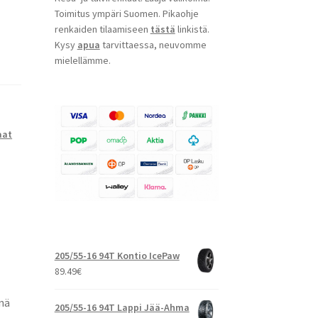
Toimitus ympäri Suomen. Pikaohje
renkaiden tilaamiseen
tästä
linkistä.
Kysy
apua
tarvittaessa, neuvomme
mielellämme.
aat
205/55-16 94T Kontio IcePaw
89.49
€
nä
205/55-16 94T Lappi Jää-Ahma