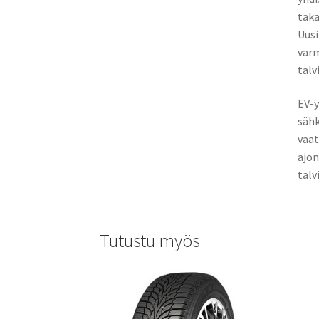
taka
Uusi
varm
talv
EV-y
sähk
vaat
ajon
talv
Tutustu myös