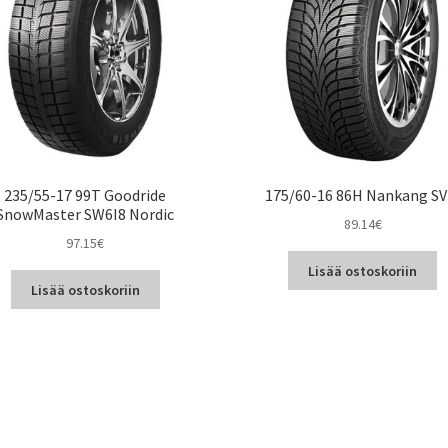
235/55-17 99T Goodride
175/60-16 86H Nankang SV
SnowMaster SW6I8 Nordic
89.14
€
97.15
€
Lisää ostoskoriin
Lisää ostoskoriin