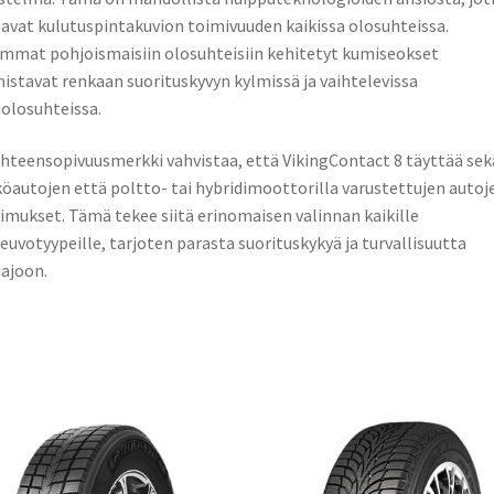
avat kulutuspintakuvion toimivuuden kaikissa olosuhteissa.
mmat pohjoismaisiin olosuhteisiin kehitetyt kumiseokset
istavat renkaan suorituskyvyn kylmissä ja vaihtelevissa
iolosuhteissa.
hteensopivuusmerkki vahvistaa, että VikingContact 8 täyttää sek
öautojen että poltto- tai hybridimoottorilla varustettujen autoj
imukset. Tämä tekee siitä erinomaisen valinnan kaikille
euvotyypeille, tarjoten parasta suorituskykyä ja turvallisuutta
iajoon.