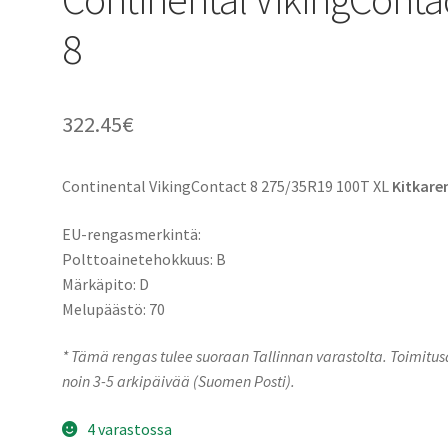
8
322.45
€
Continental VikingContact 8 275/35R19 100T XL
Kitkare
EU-rengasmerkintä:
Polttoainetehokkuus: B
Märkäpito: D
Melupäästö: 70
* Tämä rengas tulee suoraan Tallinnan varastolta. Toimitu
noin 3-5 arkipäivää (Suomen Posti).
4 varastossa