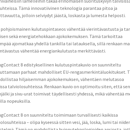
ivaiheisiin lamelleihin takaa erinomaisen suorituskyvyn talvisiss
uhteissa. Tämä innovatiivinen teknologia parantaa pitoa ja
ittavuutta, jolloin selviydyt jäästä, loskasta ja lumesta helposti.
 pohjoismainen kulutuspintaseos vähentää vierintävastusta ja ta
isen sekä energiatehokkaan ajokokemuksen. Tämä tarkoittaa
mpää ajomatkaa yhdellä tankilla tai latauksella, sillä renkaan ma
intävastus vähentää energiankulutusta merkittävästi.
ngContact 8 edistyksellinen kulutuspintakuvio on suunniteltu
uttamaan parhaat mahdolliset EU-rengasmerkintäluokitukset. 
dollistaa hiljaisemman ajokokemuksen, vähentäen melutasoa
issa talviolosuhteissa. Renkaan kuvio on optimoitu siten, että sen
njälki ja sivu-urat toimivat täydellisesti yhdessä, mikä vähentää m
illa nopeuksilla.
ngContact 8 on suunniteltu toimimaan turvallisesti kaikissa
iolosuhteissa – olipa kyseessä sitten vesi, jää, loska, lumi tai niide
stelmä. Tämä on mahdollista huipputeknologioiden ansiosta, jot