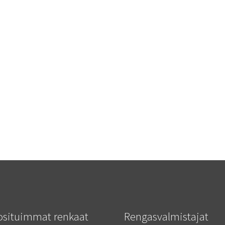
osituimmat renkaat
Rengasvalmistajat