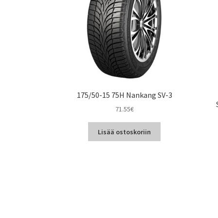
175/50-15 75H Nankang SV-3
71.55
€
Lisää ostoskoriin