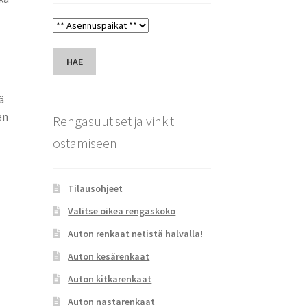
HAE
ä
en
Rengasuutiset ja vinkit
ostamiseen
Tilausohjeet
Valitse oikea rengaskoko
Auton renkaat netistä halvalla!
Auton kesärenkaat
Auton kitkarenkaat
Auton nastarenkaat