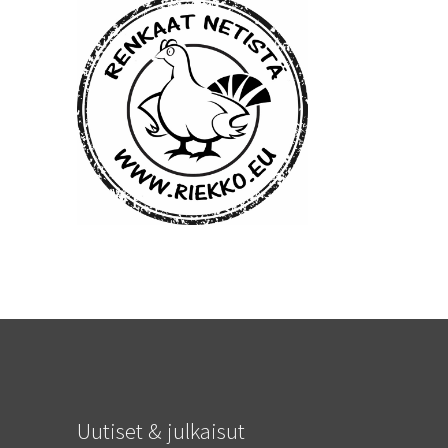
Uutiset & julkaisut