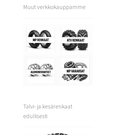
Muut verkkokauppamme
Talvi- ja kesärenkaat
edullisesti