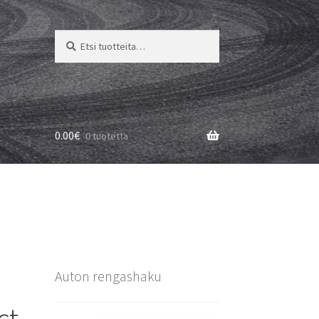
Etsi:
Haku
0.00
€
0 tuotetta
Auton rengashaku
ct