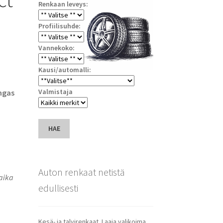
Renkaan leveys:
Profiilisuhde:
Vannekoko:
Kausi/automalli:
Valmistaja
ngas
HAE
Auton renkaat netistä
saika
edullisesti
Kesä- ja talvirenkaat. Laaja valikoima.