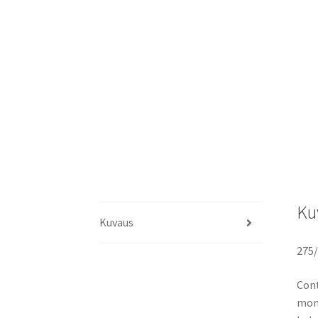
Ku
Kuvaus
275/
Cont
moni