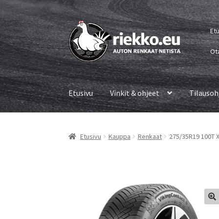
Siirry
Siirry
Et
navigointiin
sisältöön
Ot
Etusivu
Vinkit & ohjeet
Tilausoh
Etusivu
Kauppa
Renkaat
275/35R19 100T X