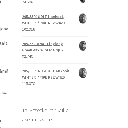
a
74.50
€
205/55R16 91T Hankook
WINTER I*PIKE RS2 W429
rjoaa
102.91
€
tala
205/55-16 94T Linglong
GreenMax Winter Grip 2
82.74
€
Tämä
205/60R16 96T XL Hankook
WINTER I*PIKE RS2 W429
115.07
€
elua
Tarvitsetko renkaille
asennuksen?
n
ka