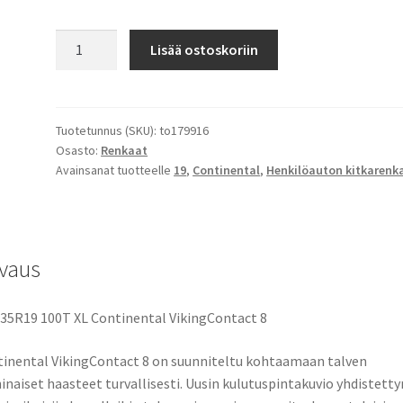
275/35R19
Lisää ostoskoriin
100T
XL
Continental
VikingContact
Tuotetunnus (SKU):
to179916
Osasto:
Renkaat
8
Avainsanat tuotteelle
19
,
Continental
,
Henkilöauton kitkarenk
määrä
vaus
35R19 100T XL Continental VikingContact 8
inental VikingContact 8 on suunniteltu kohtaamaan talven
naiset haasteet turvallisesti. Uusin kulutuspintakuvio yhdistetty