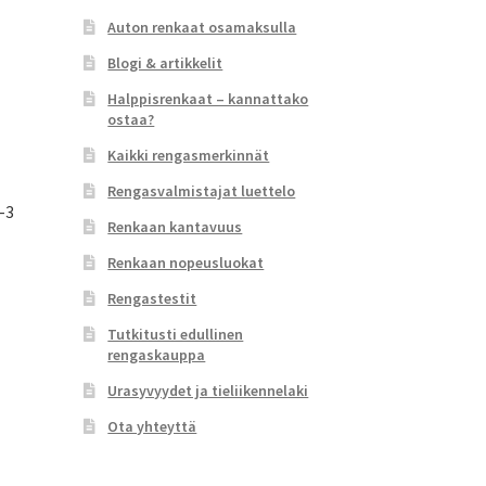
Auton renkaat osamaksulla
Blogi & artikkelit
Halppisrenkaat – kannattako
ostaa?
Kaikki rengasmerkinnät
Rengasvalmistajat luettelo
-3
Renkaan kantavuus
Renkaan nopeusluokat
Rengastestit
Tutkitusti edullinen
rengaskauppa
Urasyvyydet ja tieliikennelaki
Ota yhteyttä