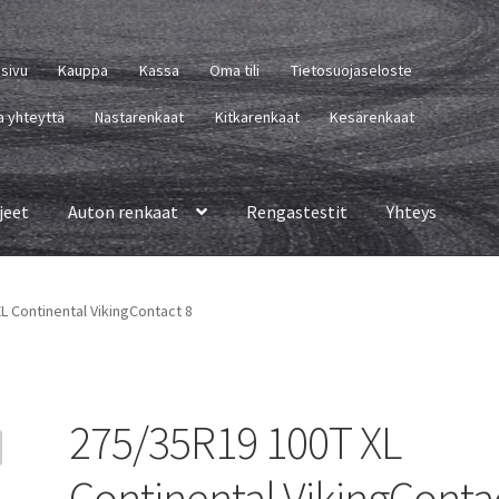
usivu
Kauppa
Kassa
Oma tili
Tietosuojaseloste
a yhteyttä
Nastarenkaat
Kitkarenkaat
Kesärenkaat
jeet
Auton renkaat
Rengastestit
Yhteys
L Continental VikingContact 8
275/35R19 100T XL
Continental VikingConta