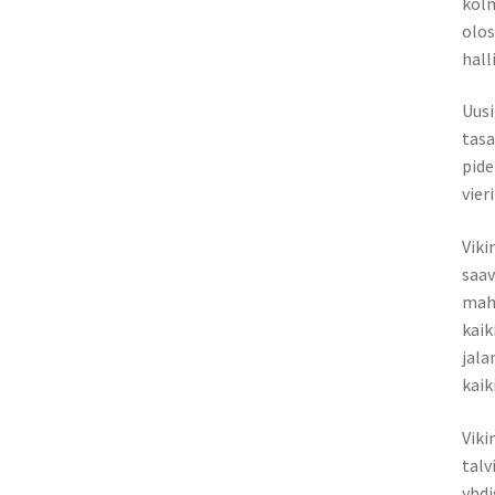
kolm
olos
hall
Uusi
tasa
pide
vier
Viki
saav
mah
kaik
jala
kaik
Viki
talv
yhdi