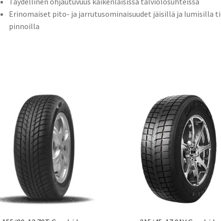
Täydellinen ohjautuvuus kaikenlaisissa talviolosuhteissa
Erinomaiset pito- ja jarrutusominaisuudet jäisillä ja lumisilla t
pinnoilla