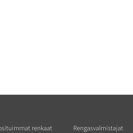
osituimmat renkaat
Rengasvalmistajat