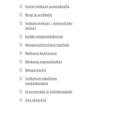
Auton renkaat osamaksulla
Blogi & artikkelit
Halppisrenkaat – kannattako
ostaa?
Kaikki rengasmerkinnät
Rengasvalmistajat luettelo
Renkaan kantavuus
Renkaan nopeusluokat
Rengastestit
Tutkitusti edullinen
rengaskauppa
Urasyvyydet ja tieliikennelaki
Ota yhteyttä