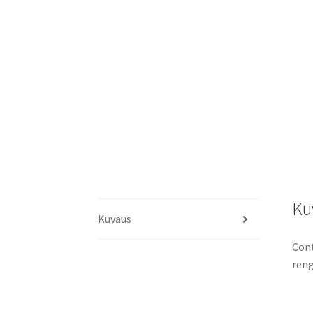
Ku
Kuvaus
Cont
reng