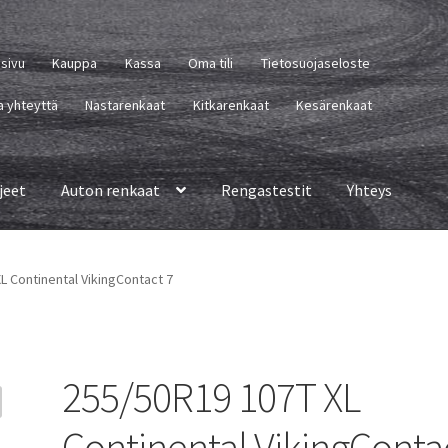
usivu
Kauppa
Kassa
Oma tili
Tietosuojaseloste
a yhteyttä
Nastarenkaat
Kitkarenkaat
Kesärenkaat
jeet
Auton renkaat
Rengastestit
Yhteys
L Continental VikingContact 7
255/50R19 107T XL
Continental VikingConta