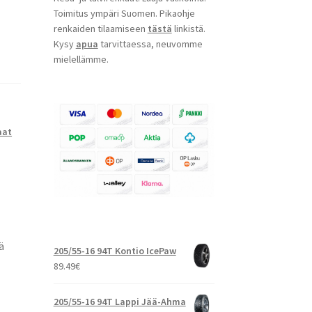
Toimitus ympäri Suomen. Pikaohje
renkaiden tilaamiseen
tästä
linkistä.
Kysy
apua
tarvittaessa, neuvomme
mielellämme.
aat
ä
205/55-16 94T Kontio IcePaw
89.49
€
205/55-16 94T Lappi Jää-Ahma