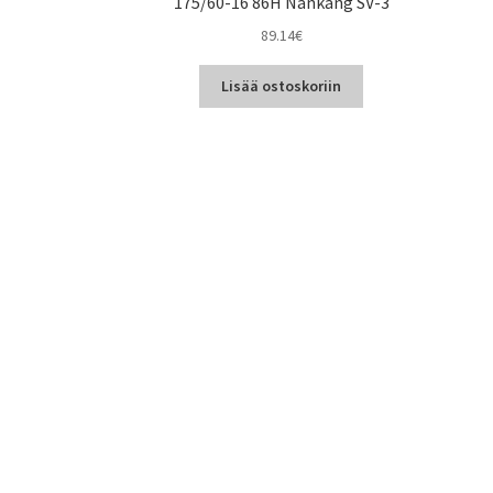
175/60-16 86H Nankang SV-3
89.14
€
Lisää ostoskoriin