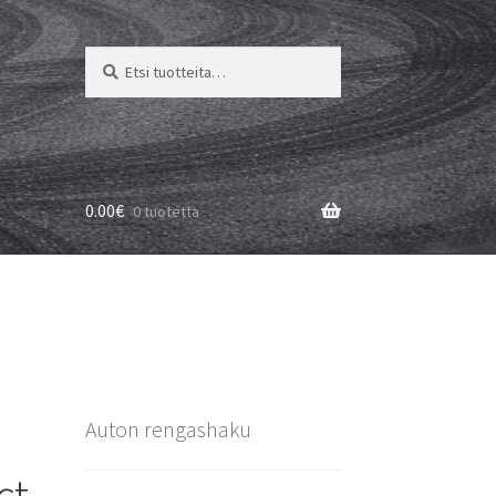
Etsi:
Haku
0.00
€
0 tuotetta
Auton rengashaku
ct