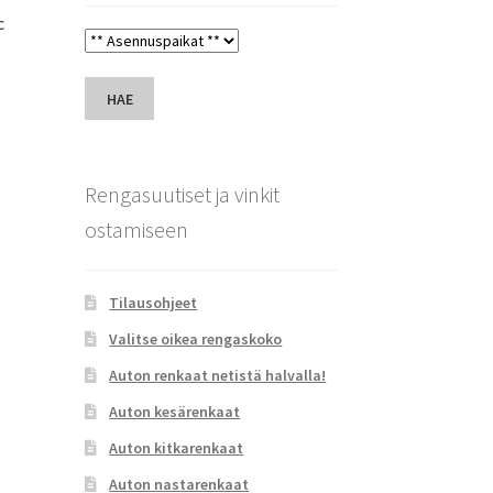
c
HAE
Rengasuutiset ja vinkit
ostamiseen
Tilausohjeet
Valitse oikea rengaskoko
Auton renkaat netistä halvalla!
Auton kesärenkaat
Auton kitkarenkaat
Auton nastarenkaat