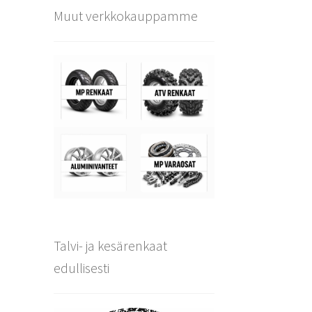
Muut verkkokauppamme
Talvi- ja kesärenkaat
edullisesti