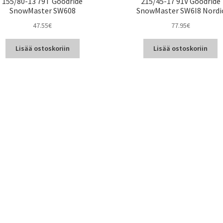
155/80-13 79T Goodride
215/45-17 91V Goodride
SnowMaster SW608
SnowMaster SW6I8 Nordi
47.55
€
77.95
€
Lisää ostoskoriin
Lisää ostoskoriin