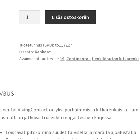
255/50R19
Lisää ostoskoriin
107T
XL
Continental
VikingContact
Tuotetunnus (SKU):
to117227
Osasto:
Renkaat
7
Avainsanat tuotteelle
19
,
Continental
,
Henkilöauton kitkarenk
määrä
vaus
inental VikingContact on yksi parhaimmista kitkarenkaista. Täm
asmalli on jatkuvasti useiden rengastestien kärjessä.
Loistavat pito-ominaisuudet talvisella ja märällä ajoalustalla