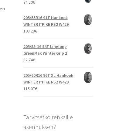
74.50
€
ien
205/55R16 91T Hankook
WINTER I*PIKE RS2 W429
108.28
€
205/55-16 94T Linglong
GreenMax Winter Grip 2
82.74
€
205/60R16 96T XL Hankook
WINTER I*PIKE RS2 W429
115.07
€
Tarvitsetko renkaille
asennuksen?