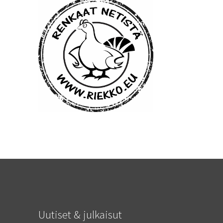
Uutiset & julkaisut