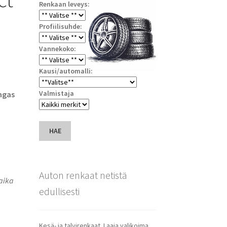
Renkaan leveys:
Profiilisuhde:
Vannekoko:
Kausi/automalli:
Valmistaja
ngas
HAE
Auton renkaat netistä
saika
edullisesti
Kesä- ja talvirenkaat. Laaja valikoima.