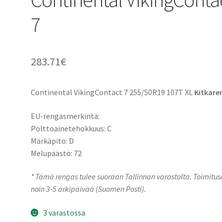
7
283.71
€
Continental VikingContact 7 255/50R19 107T XL
Kitkare
EU-rengasmerkintä:
Polttoainetehokkuus: C
Märkäpito: D
Melupäästö: 72
* Tämä rengas tulee suoraan Tallinnan varastolta. Toimitu
noin 3-5 arkipäivää (Suomen Posti).
3 varastossa