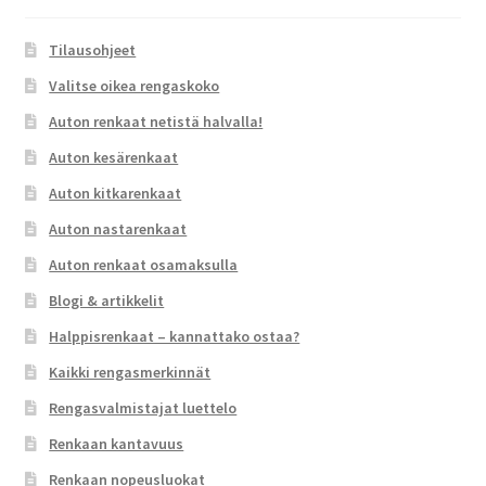
Tilausohjeet
Valitse oikea rengaskoko
Auton renkaat netistä halvalla!
Auton kesärenkaat
Auton kitkarenkaat
Auton nastarenkaat
Auton renkaat osamaksulla
Blogi & artikkelit
Halppisrenkaat – kannattako ostaa?
Kaikki rengasmerkinnät
Rengasvalmistajat luettelo
Renkaan kantavuus
Renkaan nopeusluokat