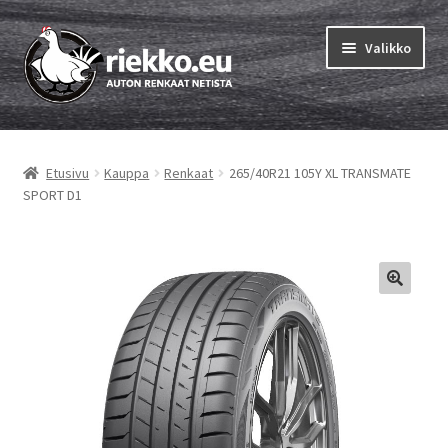
Siirry
Siirry
Valikko
navigointiin
sisältöön
Etusivu
Etusivu
Kauppa
Renkaat
265/40R21 105Y XL TRANSMATE
Laajen
Vinkit & ohjeet
SPORT D1
alemm
tason
Tilausohjeet
valikko
Laajen
Auton renkaat
alemm
tason
Rengastestit
valikko
Yhteys