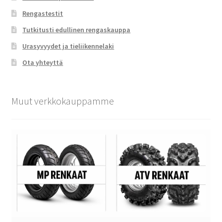
Rengastestit
Tutkitusti edullinen rengaskauppa
Urasyvyydet ja tieliikennelaki
Ota yhteyttä
Muut verkkokauppamme