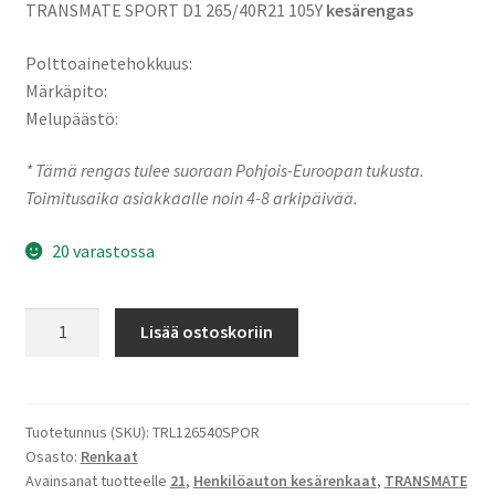
TRANSMATE SPORT D1 265/40R21 105Y
kesärengas
Polttoainetehokkuus:
Märkäpito:
Melupäästö:
* Tämä rengas tulee suoraan Pohjois-Euroopan tukusta.
Toimitusaika asiakkaalle noin 4-8 arkipäivää.
20 varastossa
265/40R21
Lisää ostoskoriin
105Y
XL
TRANSMATE
SPORT
Tuotetunnus (SKU):
TRL126540SPOR
Osasto:
Renkaat
D1
Avainsanat tuotteelle
21
,
Henkilöauton kesärenkaat
,
TRANSMATE
määrä