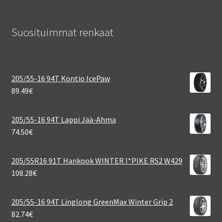
Suosituimmat renkaat
205/55-16 94T Kontio IcePaw
89.49
€
205/55-16 94T Lappi Jää-Ahma
74.50
€
205/55R16 91T Hankook WINTER I*PIKE RS2 W429
108.28
€
205/55-16 94T Linglong GreenMax Winter Grip 2
82.74
€