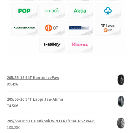
205/55-16 94T Kontio IcePaw
89.49
€
205/55-16 94T Lappi Jää-Ahma
74.50
€
205/55R16 91T Hankook WINTER I*PIKE RS2 W429
108.28
€