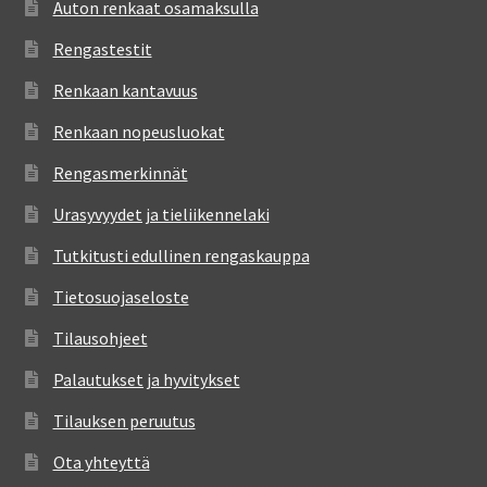
Auton renkaat osamaksulla
Rengastestit
Renkaan kantavuus
Renkaan nopeusluokat
Rengasmerkinnät
Urasyvyydet ja tieliikennelaki
Tutkitusti edullinen rengaskauppa
Tietosuojaseloste
Tilausohjeet
Palautukset ja hyvitykset
Tilauksen peruutus
Ota yhteyttä