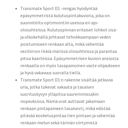
Transmate Sport D1 -rengas hyödyntää
epäsymmetristä kulutuspintakuviota, joka on
suunniteltu optimointiin useissa eri ajo-
olosuhteissa. Kulutuspinnan erilaiset lohkot sisä-
ja ulkokehällä johtavat tehokkaampaan veden
poistumiseen renkaan alta, mikä vähentää
vesiliirron riskiä märissä olosuhteissa ja parantaa
pitoa kaarteissa. Epäsymmetrisen kuvion ansiosta
renkaalla on myös tasapainoinen vaste ohjaukseen
ja hyvä vakavuus suoralla tiellä.
Transmate Sport D1:n rakenne sisältää jatkuvia
uria, jotka tukevat vakaata ja tasaisen
suorituskyvyn ylläpitoa suuremmissakin
nopeuksissa. Nämä urat auttavat jakamaan
renkaan pintapaineen tasaisesti, mikä edistää
pitävää kosketuspintaa tien pintaan ja vähentää
renkaan melun sekä tärinän siirtymistä