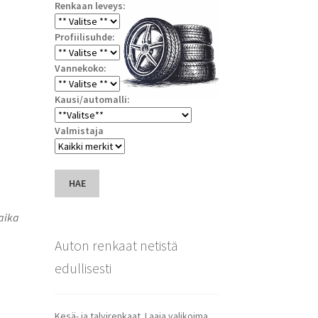
Renkaan leveys:
Profiilisuhde:
Vannekoko:
Kausi/automalli:
Valmistaja
HAE
saika
Auton renkaat netistä
edullisesti
Kesä- ja talvirenkaat. Laaja valikoima.