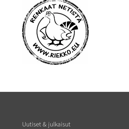
Uutiset & julkaisut