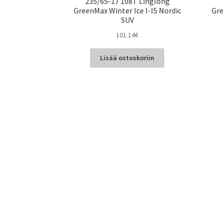
235/65-17 108T Linglong
GreenMax Winter Ice I-I5 Nordic
Gre
SUV
101.14
€
Lisää ostoskoriin