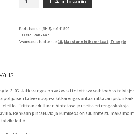
Lisää ostoskoriin
112V
XL
Triangle
Pl02
Tuotetunnus (SKU):
to141906
Osasto:
Renkaat
määrä
Avainsanat tuotteelle
18
,
Maasturin kitkarenkaat
,
Triangle
vaus
ngle PL02 -kitkarengas on vakavasti otettava vaihtoehto talviajo
 pohjoisen talveen sopiva kitkarengas antaa riittävän pidon kaiki
ikeleillä- Erittäin edullinen hintataso ja useita eri rengaskokoja
avilla. Renkaan pintakuvio ja kumiseos on suunniteltu maksimoi
 talvikeleillä.