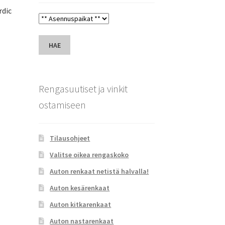
rdic
HAE
Rengasuutiset ja vinkit
ostamiseen
Tilausohjeet
Valitse oikea rengaskoko
Auton renkaat netistä halvalla!
Auton kesärenkaat
Auton kitkarenkaat
Auton nastarenkaat