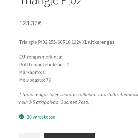
123.37
€
Triangle Pl02 255/60R18 112V XL
Kitkarengas
EU-rengasmerkintä:
Polttoainetehokkuus: C
Märkäpito: C
Melupäästö: 73
* Tämä rengas tulee suoraan Tallinnan varastolta. Toimitu
noin 3-5 arkipäivää (Suomen Posti).
20 varastossa
255/60R18