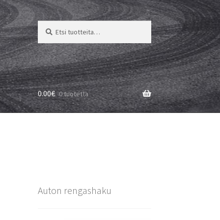
Etsi:
Haku
0.00
€
0 tuotetta
Auton rengashaku