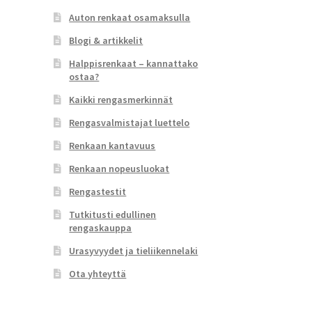
Auton renkaat osamaksulla
Blogi & artikkelit
Halppisrenkaat – kannattako
ostaa?
Kaikki rengasmerkinnät
Rengasvalmistajat luettelo
Renkaan kantavuus
Renkaan nopeusluokat
Rengastestit
Tutkitusti edullinen
rengaskauppa
Urasyvyydet ja tieliikennelaki
Ota yhteyttä