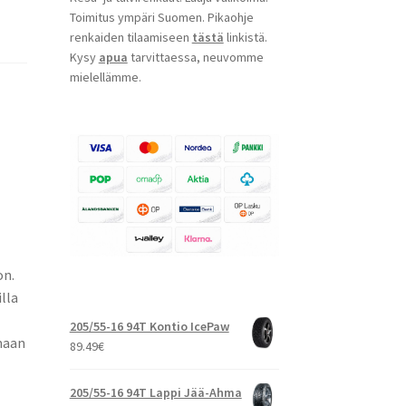
Toimitus ympäri Suomen. Pikaohje
renkaiden tilaamiseen
tästä
linkistä.
Kysy
apua
tarvittaessa, neuvomme
mielellämme.
on.
lla
205/55-16 94T Kontio IcePaw
maan
89.49
€
205/55-16 94T Lappi Jää-Ahma