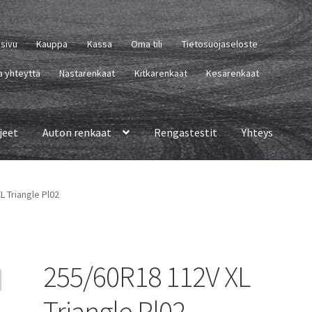
usivu
Kauppa
Kassa
Oma tili
Tietosuojaseloste
a yhteyttä
Nastarenkaat
Kitkarenkaat
Kesärenkaat
jeet
Auton renkaat
Rengastestit
Yhteys
L Triangle Pl02
255/60R18 112V XL
Triangle Pl02