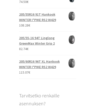
74.50
€
205/55R16 91T Hankook
WINTER I*PIKE RS2 W429
108.28
€
205/55-16 94T Linglong
GreenMax Winter Grip 2
82.74
€
205/60R16 96T XL Hankook
WINTER I*PIKE RS2 W429
115.07
€
Tarvitsetko renkaille
asennuksen?