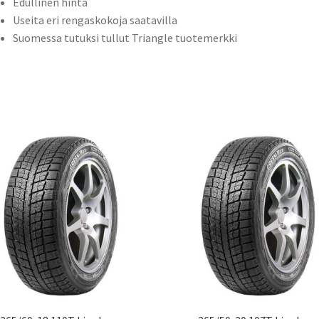
Edullinen hinta
Useita eri rengaskokoja saatavilla
Suomessa tutuksi tullut Triangle tuotemerkki