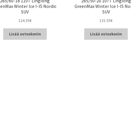
265/60-18 110T Linglong
265/50-20 107T Linglong
enMax Winter Ice I-I5 Nordic
GreenMax Winter Ice I-I5 No
SUV
SUV
124.35
€
131.55
€
Lisää ostoskoriin
Lisää ostoskoriin