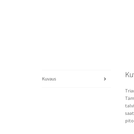
Ku
Kuvaus
Tria
Tämä
talv
saat
pito