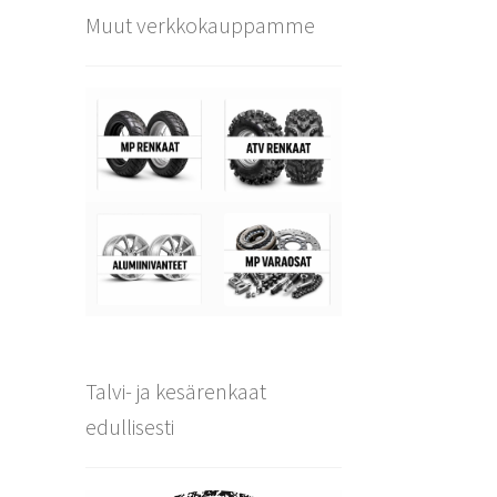
Muut verkkokauppamme
Talvi- ja kesärenkaat
edullisesti