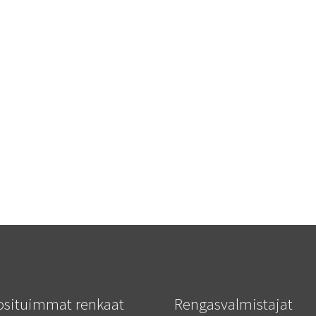
osituimmat renkaat
Rengasvalmistajat