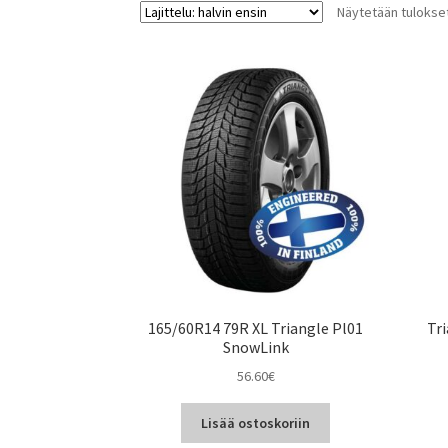
Näytetään tulokset
165/60R14 79R XL Triangle Pl01
Tr
SnowLink
56.60
€
Lisää ostoskoriin