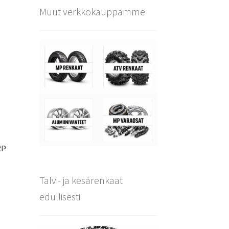
Muut verkkokauppamme
RP
Talvi- ja kesärenkaat
edullisesti