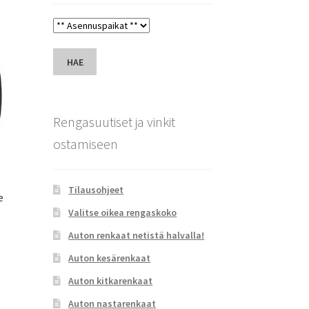
HAE
Rengasuutiset ja vinkit
ostamiseen
Tilausohjeet
e
Valitse oikea rengaskoko
Auton renkaat netistä halvalla!
Auton kesärenkaat
Auton kitkarenkaat
Auton nastarenkaat