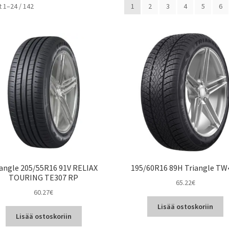
Halvin
 1–24 / 142
1
2
3
4
5
6
ensin
iangle 205/55R16 91V RELIAX
195/60R16 89H Triangle TW
TOURING TE307 RP
65.22
€
60.27
€
Lisää ostoskoriin
Lisää ostoskoriin