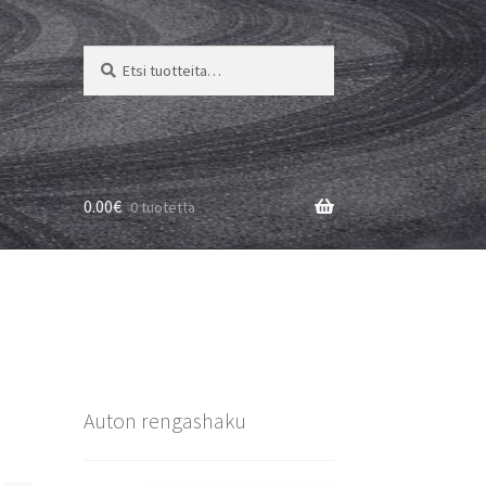
Etsi:
Haku
0.00
€
0 tuotetta
Auton rengashaku