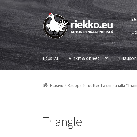
Siirry
Siirry
Et
navigointiin
sisältöön
Ot
Etusivu
Vinkit & ohjeet
Tilausoh
Etusivu
Kauppa
Tuotteet avainsanalla “Trian
Triangle