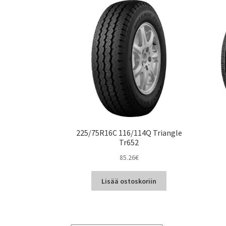
225/75R16C 116/114Q Triangle
Tr652
85.26
€
Lisää ostoskoriin