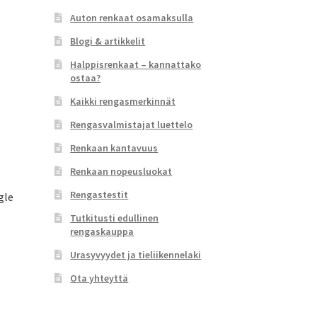
Auton renkaat osamaksulla
Blogi & artikkelit
Halppisrenkaat – kannattako
ostaa?
Kaikki rengasmerkinnät
Rengasvalmistajat luettelo
Renkaan kantavuus
Renkaan nopeusluokat
Rengastestit
gle
Tutkitusti edullinen
rengaskauppa
Urasyvyydet ja tieliikennelaki
Ota yhteyttä