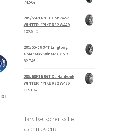
74.50
€
205/55R16 91T Hankook
WINTER I*PIKE RS2 W429
102.91
€
205/55-16 94T Linglong
GreenMax Winter Grip 2
82.74
€
205/60R16 96T XL Hankook
WINTER I*PIKE RS2 W429
115.07
€
Pl01
Tarvitsetko renkaille
asennuksen?