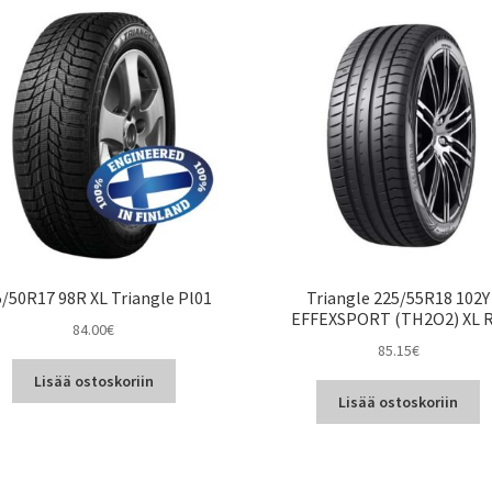
/50R17 98R XL Triangle Pl01
Triangle 225/55R18 102Y
EFFEXSPORT (TH2O2) XL 
84.00
€
85.15
€
Lisää ostoskoriin
Lisää ostoskoriin