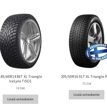
185/60R14 86T XL Triangle
205/50R16 91T XL Triangle 
IceLynx Ti5O1
75.53
€
74.58
€
Lisää ostoskoriin
Lisää ostoskoriin