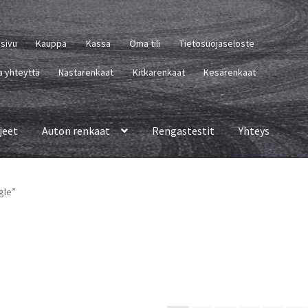
usivu
Kauppa
Kassa
Oma tili
Tietosuojaseloste
a yhteyttä
Nastarenkaat
Kitkarenkaat
Kesärenkaat
jeet
Auton renkaat
Rengastestit
Yhteys
gle”