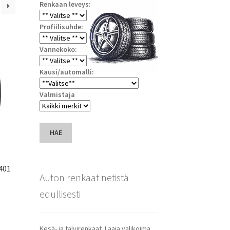
Renkaan leveys:
Profiilisuhde:
Vannekoko:
Kausi/automalli:
Valmistaja
HAE
401
Auton renkaat netistä
edullisesti
Kesä- ja talvirenkaat. Laaja valikoima.