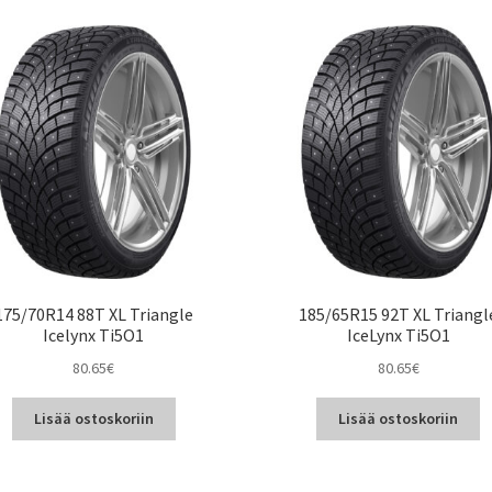
175/70R14 88T XL Triangle
185/65R15 92T XL Triangl
Icelynx Ti5O1
IceLynx Ti5O1
80.65
€
80.65
€
Lisää ostoskoriin
Lisää ostoskoriin