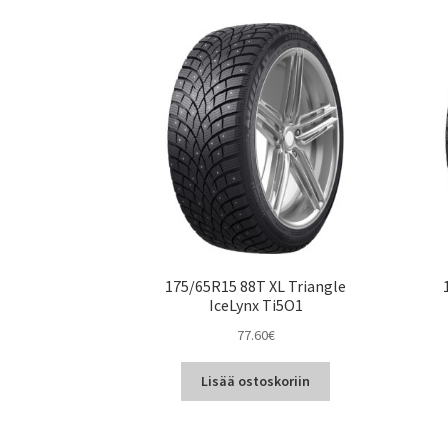
175/65R15 88T XL Triangle
IceLynx Ti5O1
77.60
€
Lisää ostoskoriin