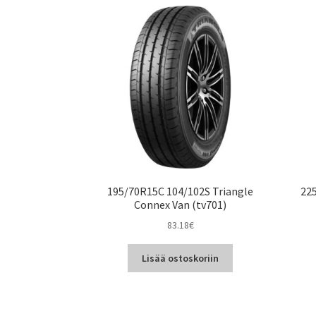
195/70R15C 104/102S Triangle
225
Connex Van (tv701)
83.18
€
Lisää ostoskoriin