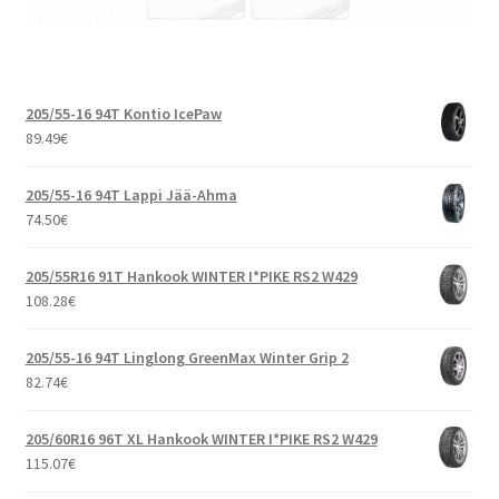
205/55-16 94T Kontio IcePaw
89.49
€
205/55-16 94T Lappi Jää-Ahma
74.50
€
205/55R16 91T Hankook WINTER I*PIKE RS2 W429
108.28
€
205/55-16 94T Linglong GreenMax Winter Grip 2
82.74
€
205/60R16 96T XL Hankook WINTER I*PIKE RS2 W429
115.07
€