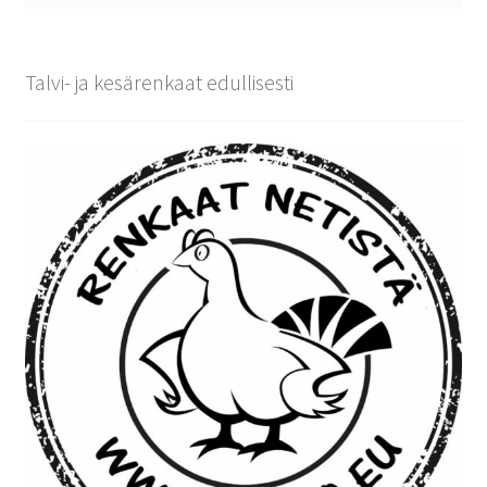
Talvi- ja kesärenkaat edullisesti