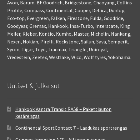
Avon, Barum, BF Goodrich, Bridgestone, Chaoyang, Collins
Profile, Compass, Continental, Cooper, Debica, Dunlop,
Eco-top, Evergreen, Falken, Firestone, Fulda, Goodride,
Goodyear, Gremax, Hankook, Insa-Turbo, Interstate, King
Meiler, Kleber, Kontio, Kumho, Master, Michelin, Nankang,
Nexen, Nokian, Pirelli, Rockstone, Sailun, Sava, Semperit,
Syron, Tigar, Toyo, Tracmax, Triangle, Uniroyal,
Vredestein, Zeetex, Westlake, Wico, Wolf tyres, Yokohama.
Uutiset & julkaisut
Hankook Vantra Transit RA58 – Pakettiauton
kesärengas
Continental SportContact 7 – Laadukas sportrengas
Gripmax Inception A/T – Allterrain rengas