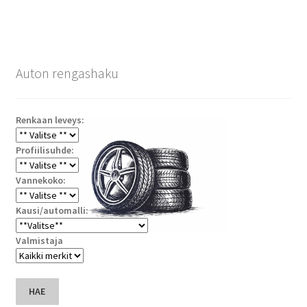
Auton rengashaku
Renkaan leveys:
Profiilisuhde:
Vannekoko:
Kausi/automalli:
Valmistaja
HAE