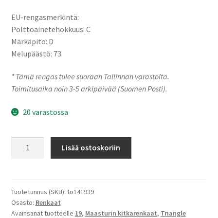
EU-rengasmerkintä:
Polttoainetehokkuus: C
Märkäpito: D
Melupäästö: 73
* Tämä rengas tulee suoraan Tallinnan varastolta.
Toimitusaika noin 3-5 arkipäivää (Suomen Posti).
20 varastossa
255/55R19
Lisää ostoskoriin
111V
XL
Triangle
Pl02
Tuotetunnus (SKU):
to141939
Osasto:
Renkaat
määrä
Avainsanat tuotteelle
19
,
Maasturin kitkarenkaat
,
Triangle