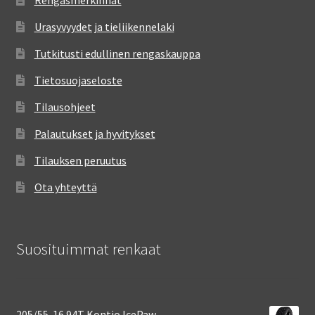
Rengasmerkinnät
Urasyvyydet ja tieliikennelaki
Tutkitusti edullinen rengaskauppa
Tietosuojaseloste
Tilausohjeet
Palautukset ja hyvitykset
Tilauksen peruutus
Ota yhteyttä
Suosituimmat renkaat
205/55-16 94T Kontio IcePaw