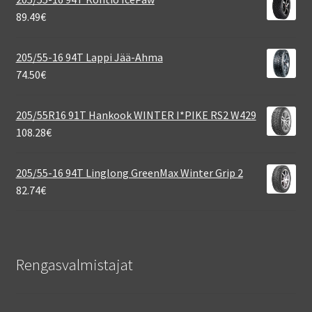
89.49
€
205/55-16 94T Lappi Jää-Ahma
74.50
€
205/55R16 91T Hankook WINTER I*PIKE RS2 W429
108.28
€
205/55-16 94T Linglong GreenMax Winter Grip 2
82.74
€
Rengasvalmistajat