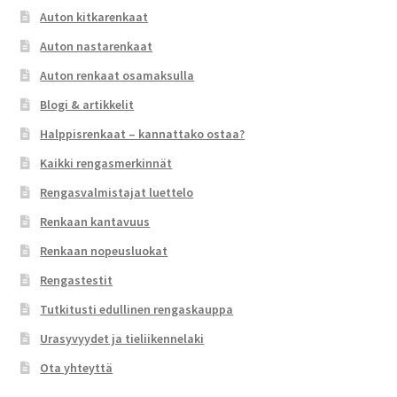
Auton kitkarenkaat
Auton nastarenkaat
Auton renkaat osamaksulla
Blogi & artikkelit
Halppisrenkaat – kannattako ostaa?
Kaikki rengasmerkinnät
Rengasvalmistajat luettelo
Renkaan kantavuus
Renkaan nopeusluokat
Rengastestit
Tutkitusti edullinen rengaskauppa
Urasyvyydet ja tieliikennelaki
Ota yhteyttä