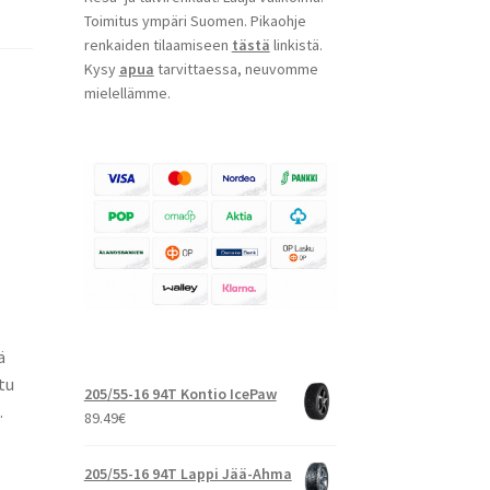
Toimitus ympäri Suomen. Pikaohje
renkaiden tilaamiseen
tästä
linkistä.
Kysy
apua
tarvittaessa, neuvomme
mielellämme.
ä
tu
205/55-16 94T Kontio IcePaw
.
89.49
€
205/55-16 94T Lappi Jää-Ahma