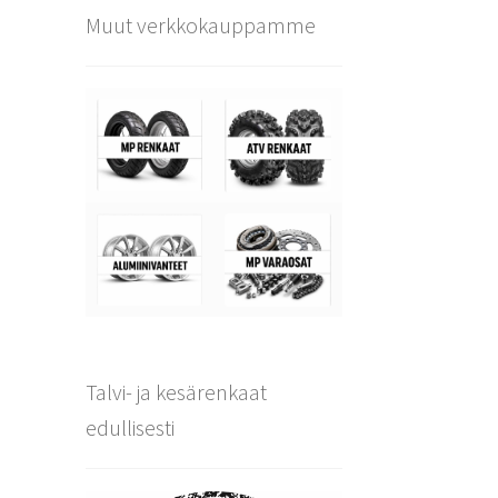
Muut verkkokauppamme
Talvi- ja kesärenkaat
edullisesti