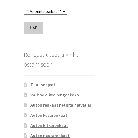
HAE
Rengasuutiset ja vinkit
ostamiseen
Tilausohjeet
Valitse oikea rengaskoko
Auton renkaat netistä halvalla!
Auton kesärenkaat
Auton kitkarenkaat
Auton nastarenkaat