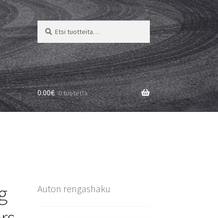
Etsi:
Haku
0.00
€
0 tuotetta
g
Auton rengashaku
rs