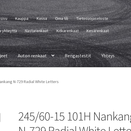
usivu
Kauppa
Kassa
Oma tili
Tietosuojaseloste
a yhteyttä
Nastarenkaat
Kitkarenkaat
Kesärenkaat
jeet
Auton renkaat
Rengastestit
Yhteys
ankang N-729 Radial White Letters
245/60-15 101H Nankan
N-729 Radial White Lette