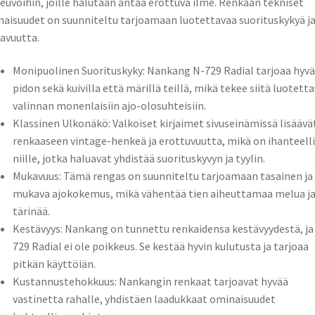
euvoihin, joille halutaan antaa erottuva ilme. Renkaan tekniset
aisuudet on suunniteltu tarjoamaan luotettavaa suorituskykyä j
avuutta.
Monipuolinen Suorituskyky: Nankang N-729 Radial tarjoaa hyv
pidon sekä kuivilla että märillä teillä, mikä tekee siitä luotett
valinnan monenlaisiin ajo-olosuhteisiin.
Klassinen Ulkonäkö: Valkoiset kirjaimet sivuseinämissä lisäävä
renkaaseen vintage-henkeä ja erottuvuutta, mikä on ihanteell
niille, jotka haluavat yhdistää suorituskyvyn ja tyylin.
Mukavuus: Tämä rengas on suunniteltu tarjoamaan tasainen ja
mukava ajokokemus, mikä vähentää tien aiheuttamaa melua j
tärinää.
Kestävyys: Nankang on tunnettu renkaidensa kestävyydestä, ja
729 Radial ei ole poikkeus. Se kestää hyvin kulutusta ja tarjoaa
pitkän käyttöiän.
Kustannustehokkuus: Nankangin renkaat tarjoavat hyvää
vastinetta rahalle, yhdistäen laadukkaat ominaisuudet