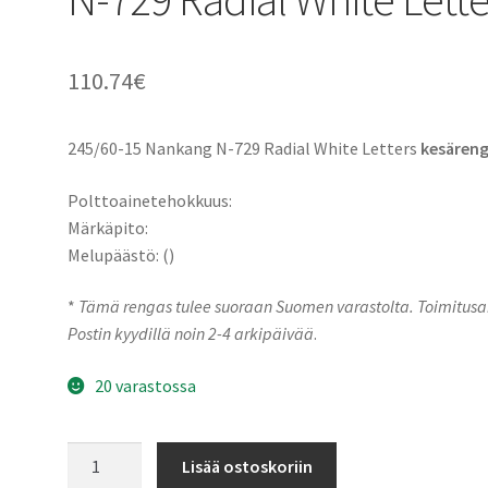
110.74
€
245/60-15 Nankang N-729 Radial White Letters
kesären
Polttoainetehokkuus:
Märkäpito:
Melupäästö: ()
*
Tämä rengas tulee suoraan Suomen varastolta. Toimitusa
Postin kyydillä noin 2-4 arkipäivää
.
20 varastossa
245/60-
Lisää ostoskoriin
15