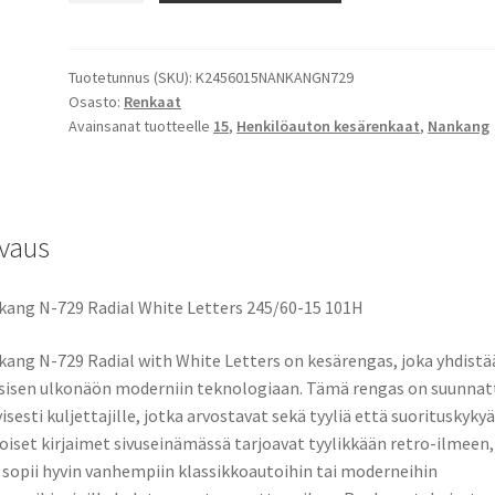
101H
Nankang
N-
Tuotetunnus (SKU):
K2456015NANKANGN729
Osasto:
Renkaat
729
Avainsanat tuotteelle
15
,
Henkilöauton kesärenkaat
,
Nankang
Radial
White
Letters
määrä
vaus
ang N-729 Radial White Letters 245/60-15 101H
ang N-729 Radial with White Letters on kesärengas, joka yhdistä
sisen ulkonäön moderniin teknologiaan. Tämä rengas on suunnat
yisesti kuljettajille, jotka arvostavat sekä tyyliä että suorituskykyä
oiset kirjaimet sivuseinämässä tarjoavat tyylikkään retro-ilmeen,
 sopii hyvin vanhempiin klassikkoautoihin tai moderneihin