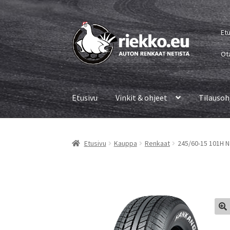
Siirry
Siirry
Et
navigointiin
sisältöön
Ot
Etusivu
Vinkit & ohjeet
Tilausoh
Etusivu
Kauppa
Renkaat
245/60-15 101H N