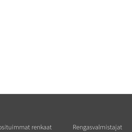
osituimmat renkaat
Rengasvalmistajat