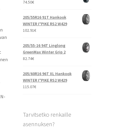
74.50
€
a
205/55R16 91T Hankook
WINTER I*PIKE RS2 W429
än
102.91
€
avan
205/55-16 94T Linglong
t
GreenMax Winter Grip 2
82.74
€
inen
205/60R16 96T XL Hankook
WINTER I*PIKE RS2 W429
a
115.07
€
 N-
Tarvitsetko renkaille
asennuksen?