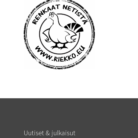
Uutiset & julkaisut