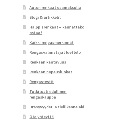
Auton renkaat osamaksulla
Blogi & artikkelit
Halppisrenkaat – kannattako
ostaa?
Kaikki rengasmerkinnät
Rengasvalmistajat luettelo
Renkaan kantavuus
Renkaan nopeusluokat
Rengastestit
Tutkitusti edullinen
rengaskauppa
Urasyvyydet ja tieliikennelaki
Ota yhteyttä