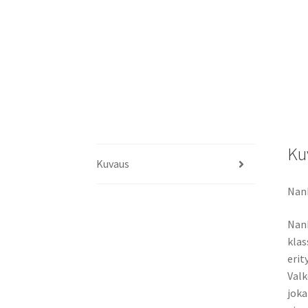
Ku
Kuvaus
Nank
Nank
klas
erit
Valk
joka