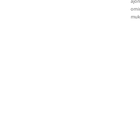
ajon
omin
muk