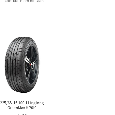
kohtuulliseen hintaan.
225/65-16 100H Linglong
GreenMax HP0I0