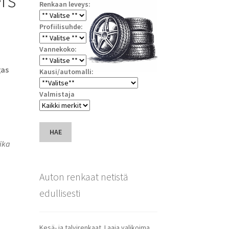
Renkaan leveys:
Profiilisuhde:
Vannekoko:
gas
Kausi/automalli:
Valmistaja
HAE
ika
Auton renkaat netistä
edullisesti
Kesä- ja talvirenkaat. Laaja valikoima.