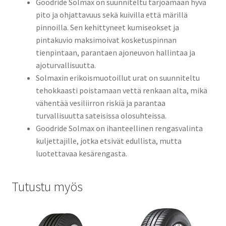
Goodride Solmax on suunniteltu tarjoamaan hyvä
pito ja ohjattavuus sekä kuivilla että märillä
pinnoilla. Sen kehittyneet kumiseokset ja
pintakuvio maksimoivat kosketuspinnan
tienpintaan, parantaen ajoneuvon hallintaa ja
ajoturvallisuutta.
Solmaxin erikoismuotoillut urat on suunniteltu
tehokkaasti poistamaan vettä renkaan alta, mikä
vähentää vesiliirron riskiä ja parantaa
turvallisuutta sateisissa olosuhteissa.
Goodride Solmax on ihanteellinen rengasvalinta
kuljettajille, jotka etsivät edullista, mutta
luotettavaa kesärengasta.
Tutustu myös