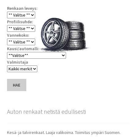
Renkaan leveys:
Profiilisuhde:
Vannekoko:
Kausi/automalli:
Valmistaja
HAE
Auton renkaat netistä edullisesti
Kesä- ja talvirenkaat. Laaja valikoima. Toimitus ympäri Suomen.