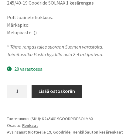
245/40-19 Goodride SOLMAX 1
kesärengas
Polttoainetehokkuus:
Märkäpito:
Melupäästö: ()
*
Tämä rengas tulee suoraan Suomen varastolta.
Toimitusaika Postin kyydillä noin 2-4 arkipäivää
.
20 varastossa
245/40-
Lisää ostoskoriin
19
98Y
Goodride
SOLMAX
Tuotetunnus (SKU):
K2454019GOODRIDESOLMAX
Osasto:
Renkaat
1
Avainsanat tuotteelle
19
,
Goodride
,
Henkilöauton kesärenkaat
määrä