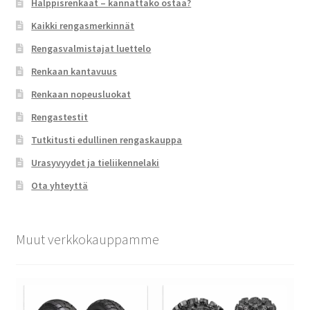
Halppisrenkaat – kannattako ostaa?
Kaikki rengasmerkinnät
Rengasvalmistajat luettelo
Renkaan kantavuus
Renkaan nopeusluokat
Rengastestit
Tutkitusti edullinen rengaskauppa
Urasyvyydet ja tieliikennelaki
Ota yhteyttä
Muut verkkokauppamme