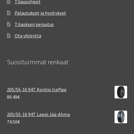
Tilausohjeet
Palautukset ja hyvitykset
Tilauksen peruutus
Ota yhteyttä
Suosituimmat renkaat
205/55-16 94T Kontio IcePaw
89.49
€
205/55-16 94T Lappi Jää-Ahma
74.50
€