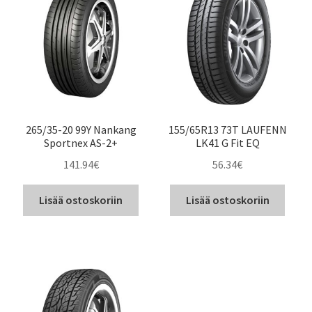
265/35-20 99Y Nankang
155/65R13 73T LAUFENN
Sportnex AS-2+
LK41 G Fit EQ
141.94
€
56.34
€
Lisää ostoskoriin
Lisää ostoskoriin