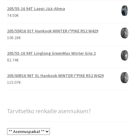
205/55-16 94T Lappi Jää-Ahma
74.50
€
205/55R16 91T Hankook WINTER I*PIKE RS2 W429
108.28
€
205/55-16 94T Linglong GreenMax Winter Grip 2
82.74
€
205/60R16 96T XL Hankook WINTER I*PIKE RS2 W429
115.07
€
Tarvitsetko renkaille asennuksen?