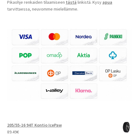
Pikaohje renkaiden tilaamiseen
tästä
linkistä. Kysy
apua
tarvittaessa, neuvomme mielellämme.
205/55-16 94T Kontio IcePaw
89.49
€