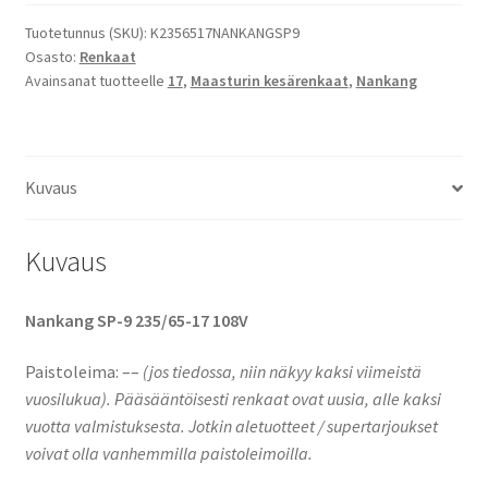
Nankang
SP-
Tuotetunnus (SKU):
K2356517NANKANGSP9
Osasto:
Renkaat
9
Avainsanat tuotteelle
17
,
Maasturin kesärenkaat
,
Nankang
määrä
Kuvaus
Kuvaus
Nankang SP-9 235/65-17 108V
Paistoleima: –
–
(jos tiedossa, niin näkyy kaksi viimeistä
vuosilukua).
Pääsääntöisesti renkaat ovat uusia, alle kaksi
vuotta valmistuksesta. Jotkin aletuotteet / supertarjoukset
voivat olla vanhemmilla paistoleimoilla.