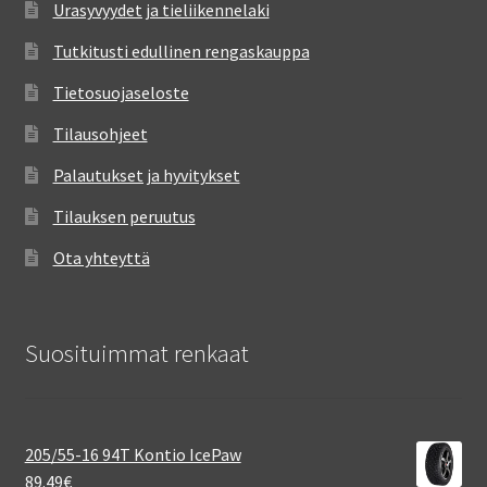
Urasyvyydet ja tieliikennelaki
Tutkitusti edullinen rengaskauppa
Tietosuojaseloste
Tilausohjeet
Palautukset ja hyvitykset
Tilauksen peruutus
Ota yhteyttä
Suosituimmat renkaat
205/55-16 94T Kontio IcePaw
89.49
€