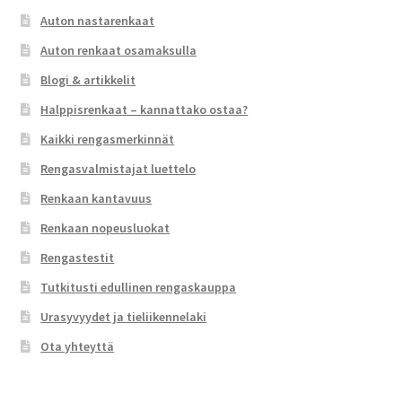
Auton nastarenkaat
Auton renkaat osamaksulla
Blogi & artikkelit
Halppisrenkaat – kannattako ostaa?
Kaikki rengasmerkinnät
Rengasvalmistajat luettelo
Renkaan kantavuus
Renkaan nopeusluokat
Rengastestit
Tutkitusti edullinen rengaskauppa
Urasyvyydet ja tieliikennelaki
Ota yhteyttä