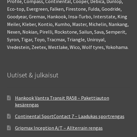
Profile, Compass, Continental, Cooper, Debica, Dunlop,
Eco-top, Evergreen, Falken, Firestone, Fulda, Goodride,
Goodyear, Gremax, Hankook, Insa-Turbo, Interstate, King
Meiler, Kleber, Kontio, Kumho, Master, Michelin, Nankang,
Nexen, Nokian, Pirelli, Rockstone, Sailun, Sava, Semperit,
Syron, Tigar, Toyo, Tracmax, Triangle, Uniroyal,
Vredestein, Zeetex, Westlake, Wico, Wolf tyres, Yokohama.
Uutiset & julkaisut
Hankook Vantra Transit RA58 – Pakettiauton
kesärengas
Continental SportContact 7 – Laadukas sportrengas
Gripmax Inception A/T – Allterrain rengas