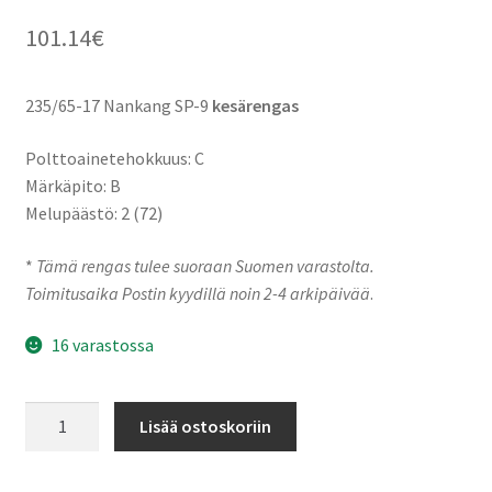
101.14
€
235/65-17 Nankang SP-9
kesärengas
Polttoainetehokkuus: C
Märkäpito: B
Melupäästö: 2 (72)
*
Tämä rengas tulee suoraan Suomen varastolta.
Toimitusaika Postin kyydillä noin 2-4 arkipäivää
.
16 varastossa
235/65-
Lisää ostoskoriin
17
108V