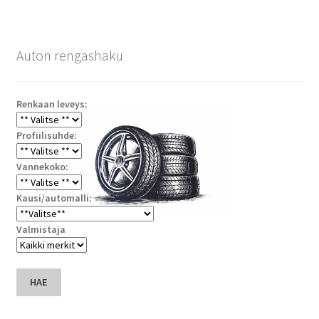
Auton rengashaku
Renkaan leveys:
Profiilisuhde:
Vannekoko:
Kausi/automalli:
Valmistaja
HAE