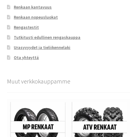
Renkaan kantavuus
Renkaan nopeusluokat
Rengastestit
Tutkitusti edullinen rengaskauppa
Urasyvyydet ja tieliikennelaki
Ota yhteyttä
Muut verkkokauppamme