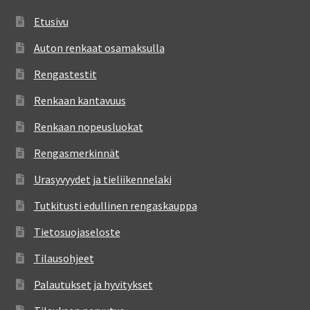
Etusivu
Auton renkaat osamaksulla
Rengastestit
Renkaan kantavuus
Renkaan nopeusluokat
Rengasmerkinnät
Urasyvyydet ja tieliikennelaki
Tutkitusti edullinen rengaskauppa
Tietosuojaseloste
Tilausohjeet
Palautukset ja hyvitykset