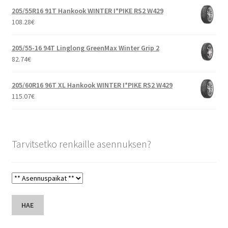
205/55R16 91T Hankook WINTER I*PIKE RS2 W429
108.28
€
205/55-16 94T Linglong GreenMax Winter Grip 2
82.74
€
205/60R16 96T XL Hankook WINTER I*PIKE RS2 W429
115.07
€
Tarvitsetko renkaille asennuksen?
HAE