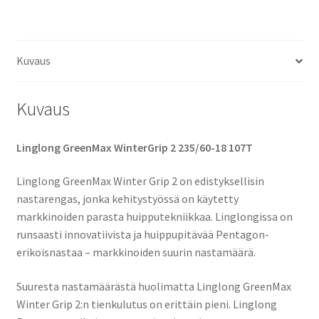
määrä
Kuvaus
Kuvaus
Linglong GreenMax WinterGrip 2 235/60-18 107T
Linglong GreenMax Winter Grip 2 on edistyksellisin
nastarengas, jonka kehitystyössä on käytetty
markkinoiden parasta huipputekniikkaa. Linglongissa on
runsaasti innovatiivista ja huippupitävää Pentagon-
erikoisnastaa – markkinoiden suurin nastamäärä.
Suuresta nastamäärästä huolimatta Linglong GreenMax
Winter Grip 2:n tienkulutus on erittäin pieni. Linglong