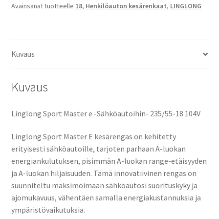
Avainsanat tuotteelle
18
,
Henkilöauton kesärenkaat
,
LINGLONG
e
määrä
Kuvaus
Kuvaus
Linglong Sport Master e -Sähköautoihin- 235/55-18 104V
Linglong Sport Master E kesärengas on kehitetty
erityisesti sähköautoille, tarjoten parhaan A-luokan
energiankulutuksen, pisimmän A-luokan range-etäisyyden
ja A-luokan hiljaisuuden. Tämä innovatiivinen rengas on
suunniteltu maksimoimaan sähköautosi suorituskyky ja
ajomukavuus, vähentäen samalla energiakustannuksia ja
ympäristövaikutuksia.