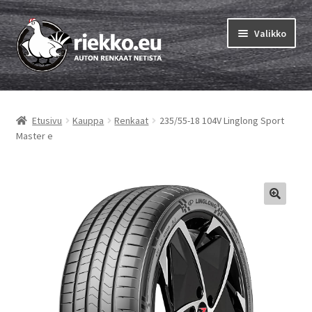
Siirry
Siirry
Valikko
navigointiin
sisältöön
Etusivu
Etusivu
Kauppa
Renkaat
235/55-18 104V Linglong Sport
Laajen
Vinkit & ohjeet
Master e
alemm
tason
Tilausohjeet
valikko
Laajen
Auton renkaat
alemm
tason
Rengastestit
valikko
Yhteys