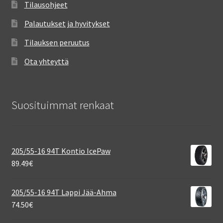
Tilausohjeet
Palautukset ja hyvitykset
Tilauksen peruutus
Ota yhteyttä
Suosituimmat renkaat
205/55-16 94T Kontio IcePaw
89.49
€
205/55-16 94T Lappi Jää-Ahma
74.50
€