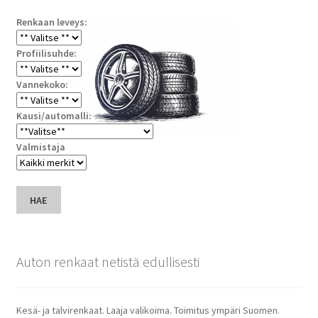
Renkaan leveys:
Profiilisuhde:
Vannekoko:
Kausi/automalli:
Valmistaja
HAE
Auton renkaat netistä edullisesti
Kesä- ja talvirenkaat. Laaja valikoima. Toimitus ympäri Suomen.