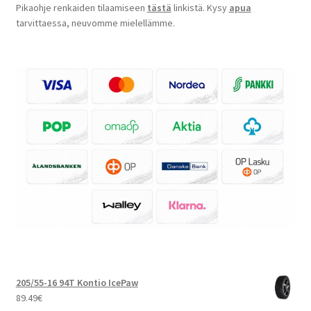
Pikaohje renkaiden tilaamiseen
tästä
linkistä. Kysy
apua
tarvittaessa, neuvomme mielellämme.
205/55-16 94T Kontio IcePaw
89.49
€