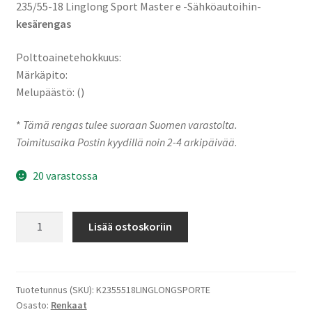
235/55-18 Linglong Sport Master e -Sähköautoihin-
kesärengas
Polttoainetehokkuus:
Märkäpito:
Melupäästö: ()
*
Tämä rengas tulee suoraan Suomen varastolta.
Toimitusaika Postin kyydillä noin 2-4 arkipäivää
.
20 varastossa
235/55-
Lisää ostoskoriin
18
104V
Linglong
Sport
Tuotetunnus (SKU):
K2355518LINGLONGSPORTE
Osasto:
Renkaat
Master