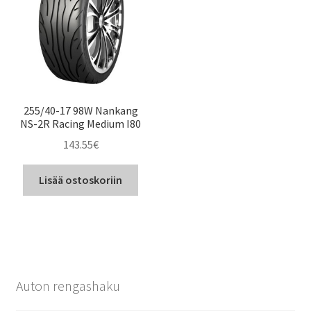
255/40-17 98W Nankang
NS-2R Racing Medium I80
143.55
€
Lisää ostoskoriin
Auton rengashaku