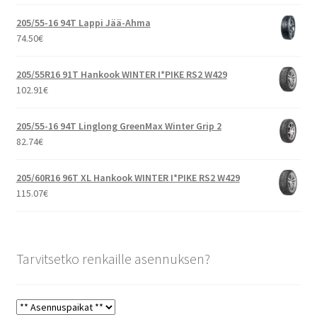
205/55-16 94T Lappi Jää-Ahma
74.50
€
205/55R16 91T Hankook WINTER I*PIKE RS2 W429
102.91
€
205/55-16 94T Linglong GreenMax Winter Grip 2
82.74
€
205/60R16 96T XL Hankook WINTER I*PIKE RS2 W429
115.07
€
Tarvitsetko renkaille asennuksen?