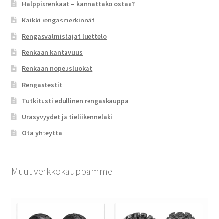
Halppisrenkaat – kannattako ostaa?
Kaikki rengasmerkinnät
Rengasvalmistajat luettelo
Renkaan kantavuus
Renkaan nopeusluokat
Rengastestit
Tutkitusti edullinen rengaskauppa
Urasyvyydet ja tieliikennelaki
Ota yhteyttä
Muut verkkokauppamme