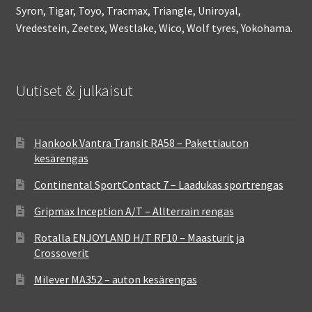
Syron, Tigar, Toyo, Tracmax, Triangle, Uniroyal,
Vredestein, Zeetex, Westlake, Wico, Wolf tyres, Yokohama.
Uutiset & julkaisut
Hankook Vantra Transit RA58 – Pakettiauton
kesärengas
Continental SportContact 7 – Laadukas sportrengas
Gripmax Inception A/T – Allterrain rengas
Rotalla ENJOYLAND H/T RF10 – Maasturit ja
Crossoverit
Milever MA352 – auton kesärengas