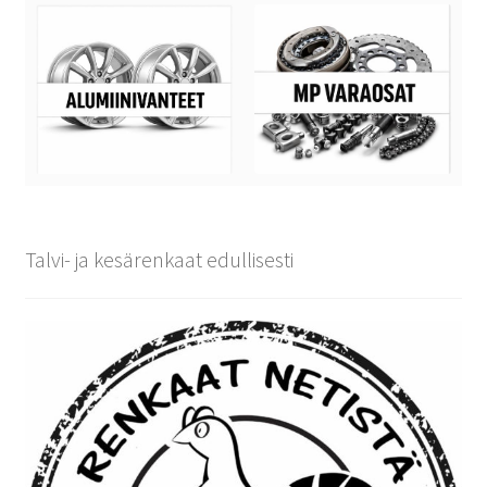
Talvi- ja kesärenkaat edullisesti