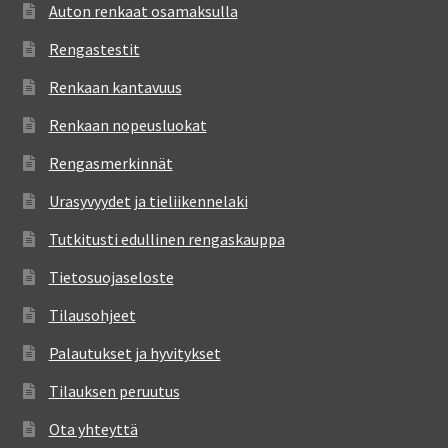
Auton renkaat osamaksulla
Rengastestit
Renkaan kantavuus
Renkaan nopeusluokat
Rengasmerkinnät
Urasyvyydet ja tieliikennelaki
Tutkitusti edullinen rengaskauppa
Tietosuojaseloste
Tilausohjeet
Palautukset ja hyvitykset
Tilauksen peruutus
Ota yhteyttä