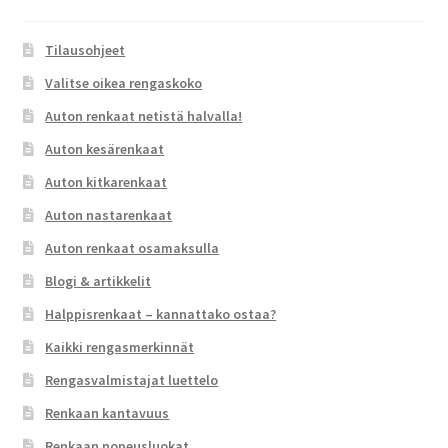
Tilausohjeet
Valitse oikea rengaskoko
Auton renkaat netistä halvalla!
Auton kesärenkaat
Auton kitkarenkaat
Auton nastarenkaat
Auton renkaat osamaksulla
Blogi & artikkelit
Halppisrenkaat – kannattako ostaa?
Kaikki rengasmerkinnät
Rengasvalmistajat luettelo
Renkaan kantavuus
Renkaan nopeusluokat