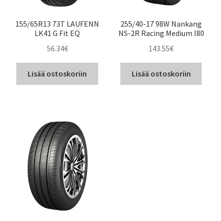
155/65R13 73T LAUFENN
255/40-17 98W Nankang
LK41 G Fit EQ
NS-2R Racing Medium I80
56.34
€
143.55
€
Lisää ostoskoriin
Lisää ostoskoriin