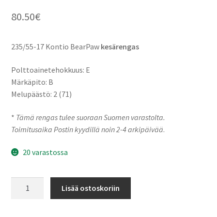
80.50
€
235/55-17 Kontio BearPaw
kesärengas
Polttoainetehokkuus: E
Märkäpito: B
Melupäästö: 2 (71)
*
Tämä rengas tulee suoraan Suomen varastolta.
Toimitusaika Postin kyydillä noin 2-4 arkipäivää
.
20 varastossa
235/55-
Lisää ostoskoriin
17
103W