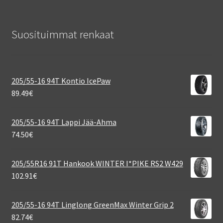
Suosituimmat renkaat
205/55-16 94T Kontio IcePaw
89.49
€
205/55-16 94T Lappi Jää-Ahma
74.50
€
205/55R16 91T Hankook WINTER I*PIKE RS2 W429
102.91
€
205/55-16 94T Linglong GreenMax Winter Grip 2
82.74
€