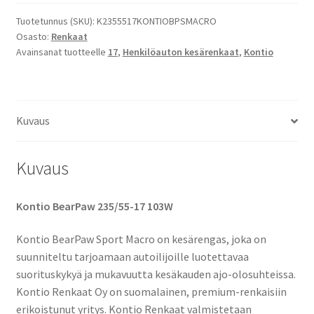
Kontio
BearPaw
Tuotetunnus (SKU):
K2355517KONTIOBPSMACRO
Osasto:
Renkaat
määrä
Avainsanat tuotteelle
17
,
Henkilöauton kesärenkaat
,
Kontio
Kuvaus
Kuvaus
Kontio BearPaw 235/55-17 103W
Kontio BearPaw Sport Macro on kesärengas, joka on
suunniteltu tarjoamaan autoilijoille luotettavaa
suorituskykyä ja mukavuutta kesäkauden ajo-olosuhteissa.
Kontio Renkaat Oy on suomalainen, premium-renkaisiin
erikoistunut yritys. Kontio Renkaat valmistetaan