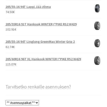
205/55-16 94T Lappi Jää-Ahma
74.50
€
205/55R16 91T Hankook WINTER I*PIKE RS2 W429
102.91
€
205/55-16 94T Linglong GreenMax Winter Grip 2
82.74
€
205/60R16 96T XL Hankook WINTER I*PIKE RS2 W429
115.07
€
Tarvitsetko renkaille asennuksen?