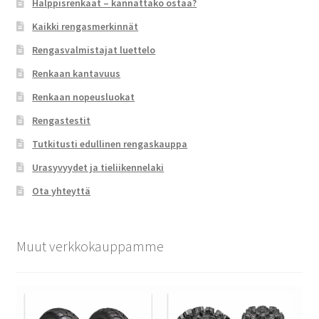
Halppisrenkaat – kannattako ostaa?
Kaikki rengasmerkinnät
Rengasvalmistajat luettelo
Renkaan kantavuus
Renkaan nopeusluokat
Rengastestit
Tutkitusti edullinen rengaskauppa
Urasyvyydet ja tieliikennelaki
Ota yhteyttä
Muut verkkokauppamme