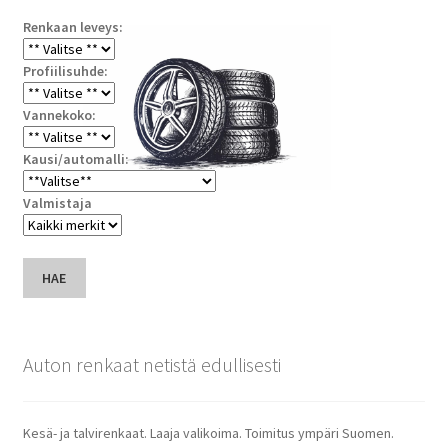
Renkaan leveys:
Profiilisuhde:
Vannekoko:
Kausi/automalli:
Valmistaja
HAE
Auton renkaat netistä edullisesti
Kesä- ja talvirenkaat. Laaja valikoima. Toimitus ympäri Suomen.