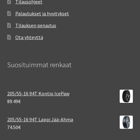
Tilausohjeet
Palautukset ja hyvitykset
Tilauksen peruutus
Ota yhteyttä
Suosituimmat renkaat
205/55-16 94T Kontio IcePaw
89.49
€
205/55-16 94T Lappi Jää-Ahma
74.50
€