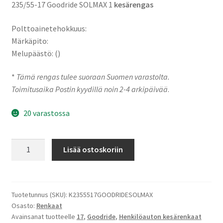
235/55-17 Goodride SOLMAX 1
kesärengas
Polttoainetehokkuus:
Märkäpito:
Melupäästö: ()
*
Tämä rengas tulee suoraan Suomen varastolta.
Toimitusaika Postin kyydillä noin 2-4 arkipäivää
.
20 varastossa
235/55-
Lisää ostoskoriin
17
103W
Goodride
SOLMAX
Tuotetunnus (SKU):
K2355517GOODRIDESOLMAX
Osasto:
Renkaat
1
Avainsanat tuotteelle
17
,
Goodride
,
Henkilöauton kesärenkaat
määrä