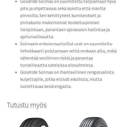
Goodride Solmax on suunniteltu tarjoamaan hyvä
pito ja ohjattavuus sekä kuivilla että märillä
pinnoilla. Sen kehittyneet kumiseokset ja
pintakuvio maksimoivat kosketuspinnan
tienpintaan, parantaen ajoneuvon hallintaa ja
ajoturvallisuutta.
Solmaxin erikoismuotoillut urat on suunniteltu
tehokkaasti poistamaan vettä renkaan alta, mikä
vähentää vesiliirron riskiä ja parantaa
turvallisuutta sateisissa olosuhteissa.
Goodride Solmax on ihanteellinen rengasvalinta
kuljettajille, jotka etsivät edullista, mutta
luotettavaa kesärengasta.
Tutustu myös