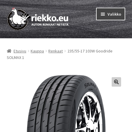
Siirry
Siirry
Valikko
navigointiin
sisältöön
Etusivu
Etusivu
Kauppa
Renkaat
235/55-17 103W Goodride
Laajen
Vinkit & ohjeet
SOLMAX 1
alemm
tason
Tilausohjeet
valikko
Laajen
Auton renkaat
alemm
tason
Rengastestit
valikko
Yhteys