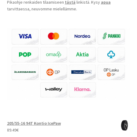
Pikaohje renkaiden tilaamiseen
tästä
linkistä. Kysy
apua
tarvittaessa, neuvomme mielellämme.
205/55-16 94T Kontio IcePaw
89.49
€