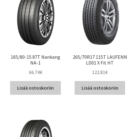
165/80-15 87T Nankang
265/70R17 115T LAUFENN
NA-1
LD01 X Fit HT
66.74
€
122.81
€
Lisää ostoskoriin
Lisää ostoskoriin