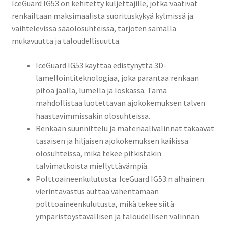
IceGuard IG53 on kehitetty kuljettajille, jotka vaativat
renkailtaan maksimaalista suorituskykyä kylmissä ja
vaihtelevissa sääolosuhteissa, tarjoten samalla
mukavuutta ja taloudellisuutta.
IceGuard IG53 käyttää edistynyttä 3D-
lamellointiteknologiaa, joka parantaa renkaan
pitoa jäällä, lumella ja loskassa. Tämä
mahdollistaa luotettavan ajokokemuksen talven
haastavimmissakin olosuhteissa.
Renkaan suunnittelu ja materiaalivalinnat takaavat
tasaisen ja hiljaisen ajokokemuksen kaikissa
olosuhteissa, mikä tekee pitkistäkin
talvimatkoista miellyttävämpiä.
Polttoaineenkulutusta: IceGuard IG53:n alhainen
vierintävastus auttaa vähentämään
polttoaineenkulutusta, mikä tekee siitä
ympäristöystävällisen ja taloudellisen valinnan.