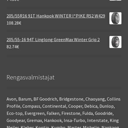
205/55R16 91T Hankook WINTER I*PIKE RS2 W429
108.28
€
205/55-16 94T Linglong GreenMax Winter Grip 2
82.74
€
Rengasvalmistajat
Avon, Barum, BF Goodrich, Bridgestone, Chaoyang, Collins
Profile, Compass, Continental, Cooper, Debica, Dunlop,
Eco-top, Evergreen, Falken, Firestone, Fulda, Goodride,
Goodyear, Gremax, Hankook, Insa-Turbo, Interstate, King
Meiler, Kleber, Kontio, Kumho, Master, Michelin, Nankang,