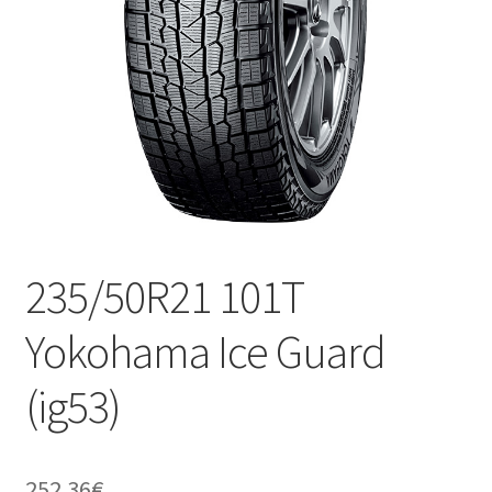
235/50R21 101T
Yokohama Ice Guard
(ig53)
252.36
€