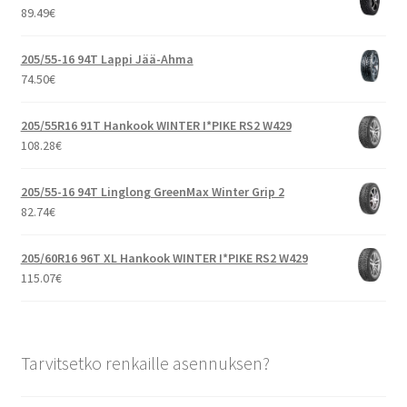
89.49
€
205/55-16 94T Lappi Jää-Ahma
74.50
€
205/55R16 91T Hankook WINTER I*PIKE RS2 W429
108.28
€
205/55-16 94T Linglong GreenMax Winter Grip 2
82.74
€
205/60R16 96T XL Hankook WINTER I*PIKE RS2 W429
115.07
€
Tarvitsetko renkaille asennuksen?