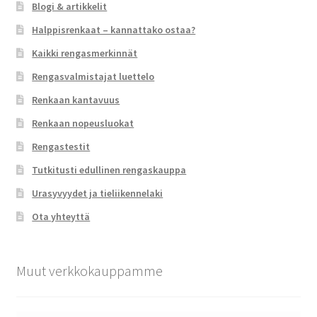
Blogi & artikkelit
Halppisrenkaat – kannattako ostaa?
Kaikki rengasmerkinnät
Rengasvalmistajat luettelo
Renkaan kantavuus
Renkaan nopeusluokat
Rengastestit
Tutkitusti edullinen rengaskauppa
Urasyvyydet ja tieliikennelaki
Ota yhteyttä
Muut verkkokauppamme