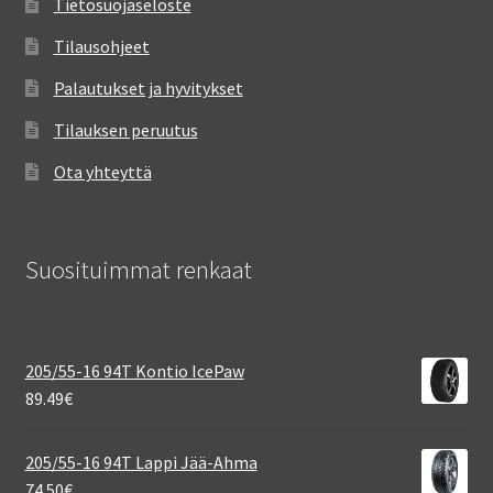
Tietosuojaseloste
Tilausohjeet
Palautukset ja hyvitykset
Tilauksen peruutus
Ota yhteyttä
Suosituimmat renkaat
205/55-16 94T Kontio IcePaw
89.49
€
205/55-16 94T Lappi Jää-Ahma
74.50
€