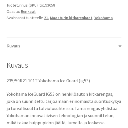
Guard
Tuotetunnus (SKU):
to193058
Osasto:
Renkaat
(ig53)
Avainsanat tuotteelle
21
,
Maasturin kitkarenkaat
,
Yokohama
määrä
Kuvaus
Kuvaus
235/50R21 101T Yokohama Ice Guard (ig53)
Yokohama IceGuard IG53 on henkilöauton kitkarengas,
joka on suunniteltu tarjoamaan erinomaista suorituskykyä
ja turvallisuutta talviolosuhteissa. Tämä rengas yhdistää
Yokohaman innovatiivisen teknologian ja suunnittelun,
mikä takaa huippupidon jäällä, lumella ja loskassa.