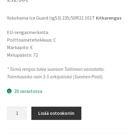
Yokohama Ice Guard (ig53) 235/50R21 101T
Kitkarengas
EU-rengasmerkintä:
Polttoainetehokkuus: C
Märkäpito: E
Melupäästö: 72
* Tämä rengas tulee suoraan Tallinnan varastolta.
Toimitusaika noin 3-5 arkipäivää (Suomen Posti).
20 varastossa
235/50R21
Lisää ostoskoriin
101T
Yokohama
Ice