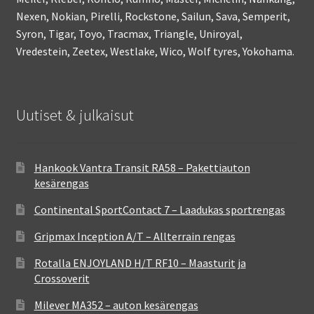
Nexen, Nokian, Pirelli, Rockstone, Sailun, Sava, Semperit,
Syron, Tigar, Toyo, Tracmax, Triangle, Uniroyal,
Vredestein, Zeetex, Westlake, Wico, Wolf tyres, Yokohama.
Uutiset & julkaisut
Hankook Vantra Transit RA58 – Pakettiauton
kesärengas
Continental SportContact 7 – Laadukas sportrengas
Gripmax Inception A/T – Allterrain rengas
Rotalla ENJOYLAND H/T RF10 – Maasturit ja
Crossoverit
Milever MA352 – auton kesärengas