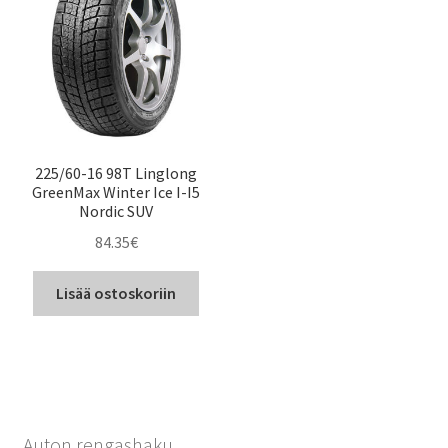
225/60-16 98T Linglong
GreenMax Winter Ice I-I5
Nordic SUV
84.35
€
Lisää ostoskoriin
Auton rengashaku