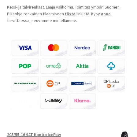
Kesä- ja talvirenkaat. Laaja valikoima. Toimitus ympäri Suomen.
Pikaohje renkaiden tilaamiseen
tästä
linkistä. Kysy
apua
tarvittaessa, neuvomme mielellämme.
205/55-16 94T Kontio IcePaw