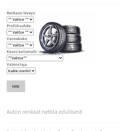
Renkaan leveys:
Profiilisuhde:
Vannekoko:
Kausi/automalli:
Valmistaja
HAE
Auton renkaat netistä edullisesti