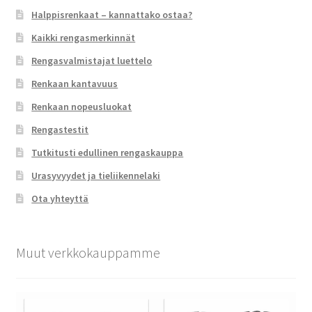
Halppisrenkaat – kannattako ostaa?
Kaikki rengasmerkinnät
Rengasvalmistajat luettelo
Renkaan kantavuus
Renkaan nopeusluokat
Rengastestit
Tutkitusti edullinen rengaskauppa
Urasyvyydet ja tieliikennelaki
Ota yhteyttä
Muut verkkokauppamme