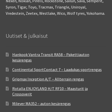
Nexen, Nokian, Pirelli, Rockstone, Sailun, Sava, Semperit,
Syron, Tigar, Toyo, Tracmax, Triangle, Uniroyal,
Vredestein, Zeetex, Westlake, Wico, Wolf tyres, Yokohama.
Uutiset & julkaisut
Hankook Vantra Transit RA58 – Pakettiauton
kesärengas
Continental SportContact 7 – Laadukas sportrengas
Gripmax Inception A/T – Allterrain rengas
Rotalla ENJOYLAND H/T RF10 – Maasturit ja
Crossoverit
Milever MA352 – auton kesärengas