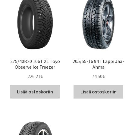
275/40R20 106T XL Toyo
205/55-16 94T Lappi Jää-
Observe Ice Freezer
Ahma
226.21
€
74.50
€
Lisää ostoskoriin
Lisää ostoskoriin