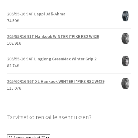
205/55-16 94T Lappi Jää-Ahma
74.50
€
205/55R16 91T Hankook WINTER I*PIKE RS2 W429
102.91
€
205/55-16 94T Linglong GreenMax Winter Grip 2
82.74
€
205/60R16 96T XL Hankook WINTER I*PIKE RS2 W429
115.07
€
Tarvitsetko renkaille asennuksen?