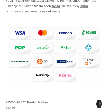
Kesä- ja talvirenkaat. Laaja valikoima. Toimitus ympäri Suomen.
Pikaohje renkaiden tilaamiseen
tästä
linkistä. Kysy
apua
tarvittaessa, neuvomme mielellämme.
205/55-16 94T Kontio IcePaw
89.49
€