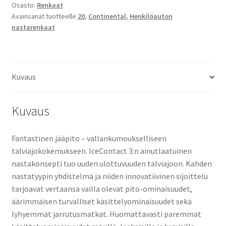
Osasto:
Renkaat
Avainsanat tuotteelle
20
,
Continental
,
Henkilöauton
nastarenkaat
Kuvaus
Kuvaus
Fantastinen jääpito – vallankumoukselliseen
talviajokokemukseen. IceContact 3:n ainutlaatuinen
nastakonsepti tuo uuden ulottuvuuden talviajoon. Kahden
nastatyypin yhdistelmä ja niiden innovatiivinen sijoittelu
tarjoavat vertaansa vailla olevat pito-ominaisuudet,
äärimmäisen turvalliset käsittelyominaisuudet sekä
lyhyemmät jarrutusmatkat. Huomattavasti paremmat