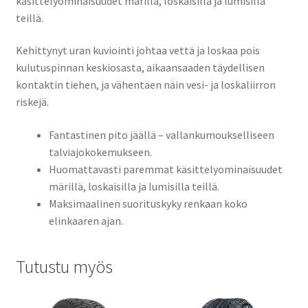
käsittelyominaisuudet märillä, loskaisilla ja lumisilla
teillä.
Kehittynyt uran kuviointi johtaa vettä ja loskaa pois
kulutuspinnan keskiosasta, aikaansaaden täydellisen
kontaktin tiehen, ja vähentäen näin vesi- ja loskaliirron
riskejä.
Fantastinen pito jäällä – vallankumoukselliseen
talviajokokemukseen.
Huomattavasti paremmat käsittelyominaisuudet
märillä, loskaisilla ja lumisilla teillä.
Maksimaalinen suorituskyky renkaan koko
elinkaaren ajan.
Tutustu myös