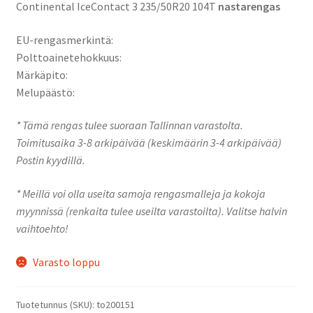
Continental IceContact 3 235/50R20 104T
nastarengas
EU-rengasmerkintä:
Polttoainetehokkuus:
Märkäpito:
Melupäästö:
* Tämä rengas tulee suoraan Tallinnan varastolta.
Toimitusaika 3-8 arkipäivää (keskimäärin 3-4 arkipäivää)
Postin kyydillä.
* Meillä voi olla useita samoja rengasmalleja ja kokoja
myynnissä (renkaita tulee useilta varastoilta). Valitse halvin
vaihtoehto!
Varasto loppu
Tuotetunnus (SKU):
to200151