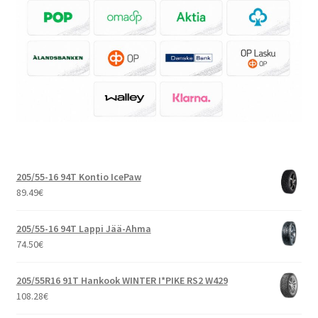
205/55-16 94T Kontio IcePaw
89.49
€
205/55-16 94T Lappi Jää-Ahma
74.50
€
205/55R16 91T Hankook WINTER I*PIKE RS2 W429
108.28
€