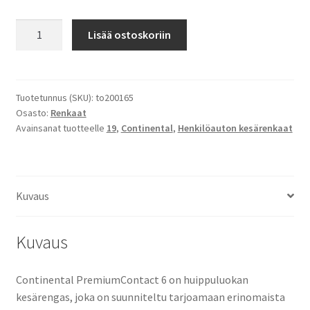
235/50R19
Lisää ostoskoriin
99V
Continental
Premiumcontact
6
Tuotetunnus (SKU):
to200165
Osasto:
Renkaat
määrä
Avainsanat tuotteelle
19
,
Continental
,
Henkilöauton kesärenkaat
Kuvaus
Kuvaus
Continental PremiumContact 6 on huippuluokan
kesärengas, joka on suunniteltu tarjoamaan erinomaista