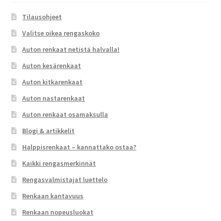
Tilausohjeet
Valitse oikea rengaskoko
Auton renkaat netistä halvalla!
Auton kesärenkaat
Auton kitkarenkaat
Auton nastarenkaat
Auton renkaat osamaksulla
Blogi & artikkelit
Halppisrenkaat – kannattako ostaa?
Kaikki rengasmerkinnät
Rengasvalmistajat luettelo
Renkaan kantavuus
Renkaan nopeusluokat