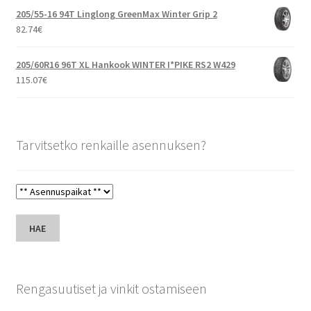
205/55-16 94T Linglong GreenMax Winter Grip 2
82.74
€
205/60R16 96T XL Hankook WINTER I*PIKE RS2 W429
115.07
€
Tarvitsetko renkaille asennuksen?
HAE
Rengasuutiset ja vinkit ostamiseen