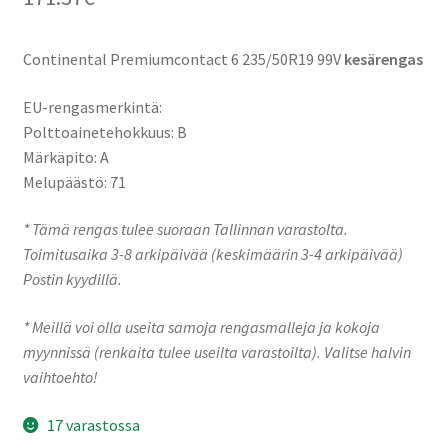
Continental Premiumcontact 6 235/50R19 99V
kesärengas
EU-rengasmerkintä:
Polttoainetehokkuus: B
Märkäpito: A
Melupäästö: 71
* Tämä rengas tulee suoraan Tallinnan varastolta.
Toimitusaika 3-8 arkipäivää (keskimäärin 3-4 arkipäivää)
Postin kyydillä.
* Meillä voi olla useita samoja rengasmalleja ja kokoja
myynnissä (renkaita tulee useilta varastoilta). Valitse halvin
vaihtoehto!
17 varastossa