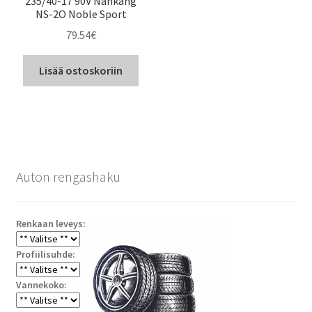
235/40-17 90V Nankang
NS-2O Noble Sport
79.54
€
Lisää ostoskoriin
Auton rengashaku
Renkaan leveys:
Profiilisuhde:
Vannekoko: