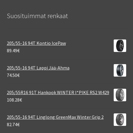
Suosituimmat renkaat
205/55-16 94T Kontio IcePaw
89.49
€
205/55-16 94T Lappi Jää-Ahma
74.50
€
205/55R16 91T Hankook WINTER I*PIKE RS2 W429
108.28
€
205/55-16 94T Linglong GreenMax Winter Grip 2
82.74
€