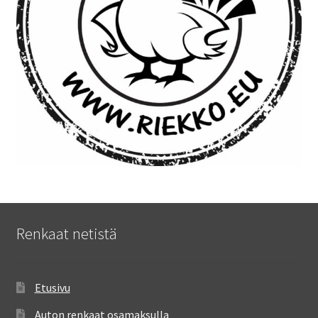
Renkaat netistä
Etusivu
Auton renkaat osamaksulla