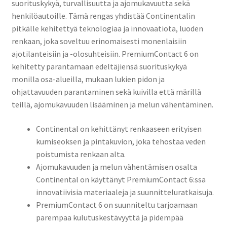
suorituskykyä, turvallisuutta ja ajomukavuutta sekä
henkilöautoille. Tämä rengas yhdistää Continentalin
pitkälle kehitettyä teknologiaa ja innovaatiota, luoden
renkaan, joka soveltuu erinomaisesti monenlaisiin
ajotilanteisiin ja -olosuhteisiin. PremiumContact 6 on
kehitetty parantamaan edeltäjiensä suorituskykyä
monilla osa-alueilla, mukaan lukien pidon ja
ohjattavuuden parantaminen sekä kuivilla että märillä
teillä, ajomukavuuden lisääminen ja melun vähentäminen.
Continental on kehittänyt renkaaseen erityisen
kumiseoksen ja pintakuvion, joka tehostaa veden
poistumista renkaan alta.
Ajomukavuuden ja melun vähentämisen osalta
Continental on käyttänyt PremiumContact 6:ssa
innovatiivisia materiaaleja ja suunnitteluratkaisuja.
PremiumContact 6 on suunniteltu tarjoamaan
parempaa kulutuskestävyyttä ja pidempää