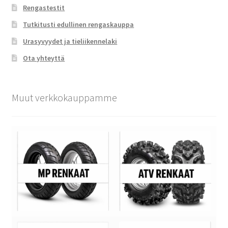
Rengastestit
Tutkitusti edullinen rengaskauppa
Urasyvyydet ja tieliikennelaki
Ota yhteyttä
Muut verkkokauppamme