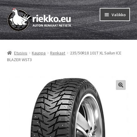
Siirry
Siirry
Valikko
navigointiin
sisältöön
Etusivu
Etusivu
Kauppa
Renkaat
235/50R18 101T XL Sailun ICE
Laajen
Vinkit & ohjeet
BLAZER WST3
alemm
tason
Tilausohjeet
valikko
Laajen
Auton renkaat
alemm
tason
Rengastestit
valikko
Yhteys