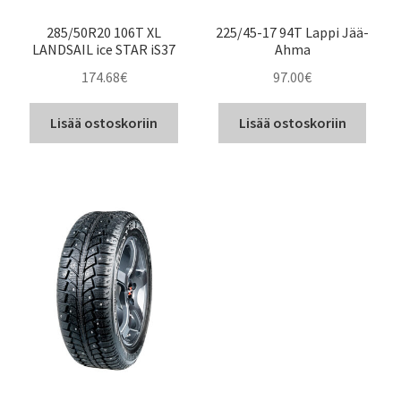
285/50R20 106T XL
225/45-17 94T Lappi Jää-
LANDSAIL ice STAR iS37
Ahma
174.68
€
97.00
€
Lisää ostoskoriin
Lisää ostoskoriin