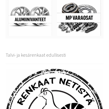
Talvi- ja kesärenkaat edullisesti