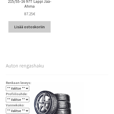
215/55-16 97T Lappi Jää-
Ahma
87.25
€
Lisää ostoskoriin
Auton rengashaku
Renkaan leveys:
Profiilisuhde:
Vannekoko: