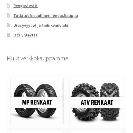
Rengastestit
Tutkitusti edullinen rengaskauppa
Urasyvyydet ja tieliikennelaki
Ota yhteyttä
Muut verkkokauppamme