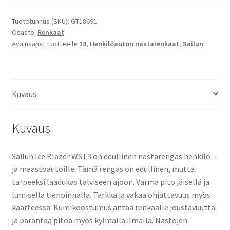
Sailun
ICE
Tuotetunnus (SKU):
GT18691
Osasto:
Renkaat
BLAZER
Avainsanat tuotteelle
18
,
Henkilöauton nastarenkaat
,
Sailun
WST3
määrä
Kuvaus
Kuvaus
Sailun Ice Blazer WST3 on edullinen nastarengas henkilö –
ja maastoautoille. Tämä rengas on edullinen, mutta
tarpeeksi laadukas talviseen ajoon. Varma pito jäisellä ja
lumisella tienpinnalla. Tarkka ja vakaa ohjattavuus myös
kaarteessa. Kumikoostumus antaa renkaalle joustavuutta
ja parantaa pitoa myös kylmällä ilmalla. Nastojen