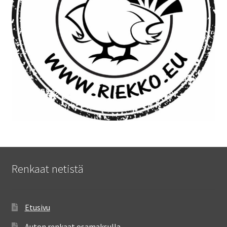
Renkaat netistä
Etusivu
Auton renkaat osamaksulla