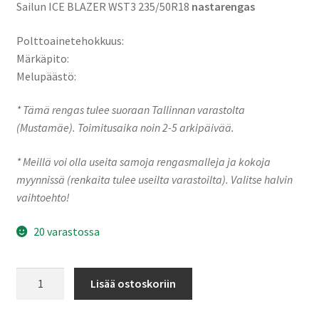
Sailun ICE BLAZER WST3 235/50R18
nastarengas
Polttoainetehokkuus:
Märkäpito:
Melupäästö:
* Tämä rengas tulee suoraan Tallinnan varastolta
(Mustamäe). Toimitusaika noin 2-5 arkipäivää.
* Meillä voi olla useita samoja rengasmalleja ja kokoja
myynnissä (renkaita tulee useilta varastoilta). Valitse halvin
vaihtoehto!
20 varastossa
235/50R18
Lisää ostoskoriin
101T
XL