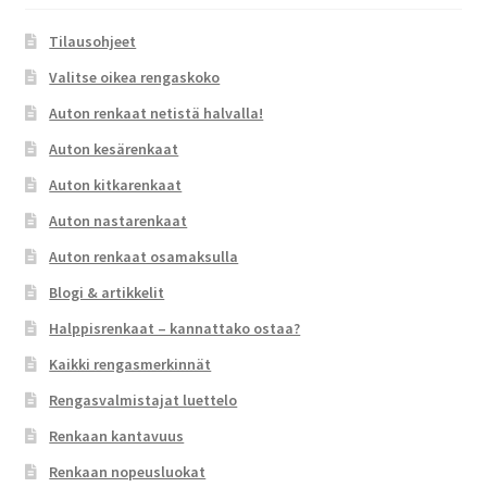
Tilausohjeet
Valitse oikea rengaskoko
Auton renkaat netistä halvalla!
Auton kesärenkaat
Auton kitkarenkaat
Auton nastarenkaat
Auton renkaat osamaksulla
Blogi & artikkelit
Halppisrenkaat – kannattako ostaa?
Kaikki rengasmerkinnät
Rengasvalmistajat luettelo
Renkaan kantavuus
Renkaan nopeusluokat