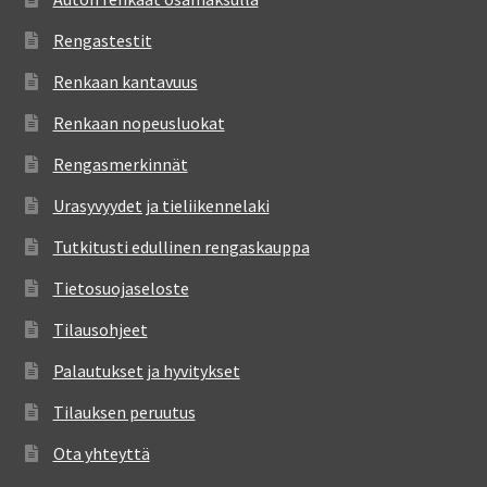
Rengastestit
Renkaan kantavuus
Renkaan nopeusluokat
Rengasmerkinnät
Urasyvyydet ja tieliikennelaki
Tutkitusti edullinen rengaskauppa
Tietosuojaseloste
Tilausohjeet
Palautukset ja hyvitykset
Tilauksen peruutus
Ota yhteyttä