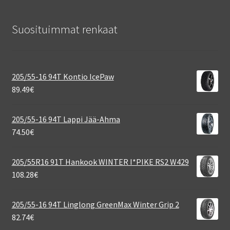
Suosituimmat renkaat
205/55-16 94T Kontio IcePaw
89.49
€
205/55-16 94T Lappi Jää-Ahma
74.50
€
205/55R16 91T Hankook WINTER I*PIKE RS2 W429
108.28
€
205/55-16 94T Linglong GreenMax Winter Grip 2
82.74
€