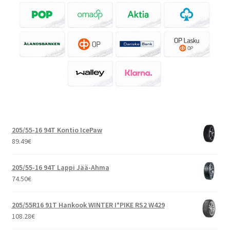
205/55-16 94T Kontio IcePaw
89.49
€
205/55-16 94T Lappi Jää-Ahma
74.50
€
205/55R16 91T Hankook WINTER I*PIKE RS2 W429
108.28
€