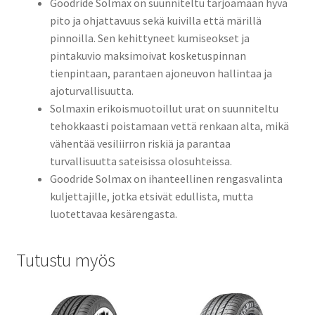
Goodride Solmax on suunniteltu tarjoamaan hyvä
pito ja ohjattavuus sekä kuivilla että märillä
pinnoilla. Sen kehittyneet kumiseokset ja
pintakuvio maksimoivat kosketuspinnan
tienpintaan, parantaen ajoneuvon hallintaa ja
ajoturvallisuutta.
Solmaxin erikoismuotoillut urat on suunniteltu
tehokkaasti poistamaan vettä renkaan alta, mikä
vähentää vesiliirron riskiä ja parantaa
turvallisuutta sateisissa olosuhteissa.
Goodride Solmax on ihanteellinen rengasvalinta
kuljettajille, jotka etsivät edullista, mutta
luotettavaa kesärengasta.
Tutustu myös