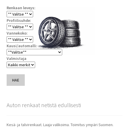
Renkaan leveys:
Profiilisuhde:
Vannekoko:
Kausi/automalli:
Valmistaja
HAE
Auton renkaat netistä edullisesti
Kesä- ja talvirenkaat. Laaja valikoima. Toimitus ympäri Suomen.