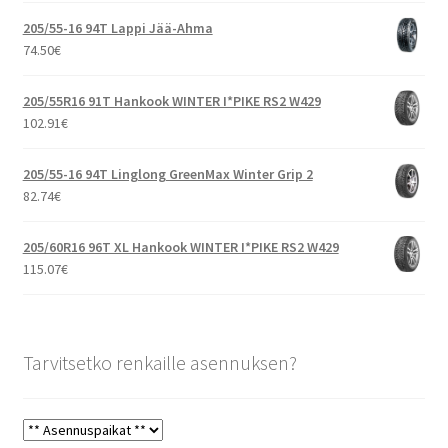
205/55-16 94T Lappi Jää-Ahma
74.50
€
205/55R16 91T Hankook WINTER I*PIKE RS2 W429
102.91
€
205/55-16 94T Linglong GreenMax Winter Grip 2
82.74
€
205/60R16 96T XL Hankook WINTER I*PIKE RS2 W429
115.07
€
Tarvitsetko renkaille asennuksen?