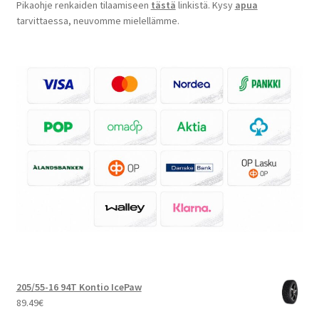
Pikaohje renkaiden tilaamiseen
tästä
linkistä. Kysy
apua
tarvittaessa, neuvomme mielellämme.
205/55-16 94T Kontio IcePaw
89.49
€