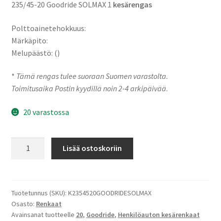
235/45-20 Goodride SOLMAX 1
kesärengas
Polttoainetehokkuus:
Märkäpito:
Melupäästö: ()
*
Tämä rengas tulee suoraan Suomen varastolta.
Toimitusaika Postin kyydillä noin 2-4 arkipäivää
.
20 varastossa
235/45-
Lisää ostoskoriin
20
100Y
Goodride
SOLMAX
Tuotetunnus (SKU):
K2354520GOODRIDESOLMAX
Osasto:
Renkaat
1
Avainsanat tuotteelle
20
,
Goodride
,
Henkilöauton kesärenkaat
määrä