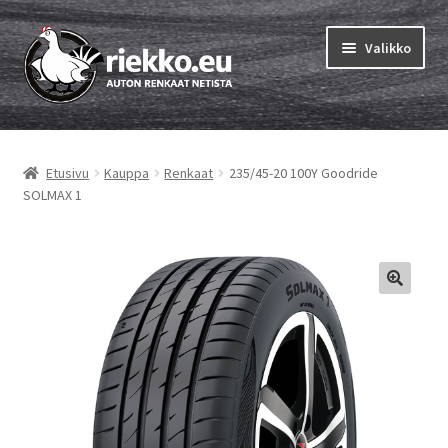
Siirry
Siirry
Valikko
navigointiin
sisältöön
Etusivu
Etusivu
Kauppa
Renkaat
235/45-20 100Y Goodride
Laajen
Vinkit & ohjeet
SOLMAX 1
alemm
tason
Tilausohjeet
valikko
Laajen
Auton renkaat
alemm
tason
Rengastestit
valikko
Yhteys