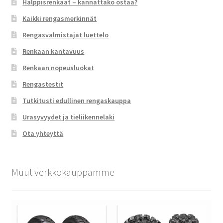
Halppisrenkaat – kannattako ostaa?
Kaikki rengasmerkinnät
Rengasvalmistajat luettelo
Renkaan kantavuus
Renkaan nopeusluokat
Rengastestit
Tutkitusti edullinen rengaskauppa
Urasyvyydet ja tieliikennelaki
Ota yhteyttä
Muut verkkokauppamme