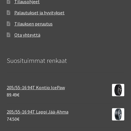
Tilausohjeet
Palautukset ja hyvitykset
Tilauksen peruutus
Ota yhteyttä
Suosituimmat renkaat
205/55-16 94T Kontio IcePaw
89.49
€
205/55-16 94T Lappi Jää-Ahma
74.50
€