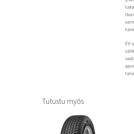
taka
Uusi
varm
talv
EV-y
sähk
vaat
ajon
talv
Tutustu myös