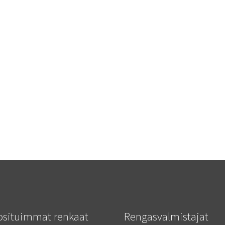
osituimmat renkaat
Rengasvalmistajat