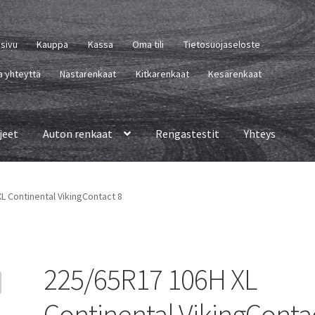
usivu
Kauppa
Kassa
Oma tili
Tietosuojaseloste
a yhteyttä
Nastarenkaat
Kitkarenkaat
Kesärenkaat
jeet
Auton renkaat
Rengastestit
Yhteys
L Continental VikingContact 8
225/65R17 106H XL
Continental VikingConta