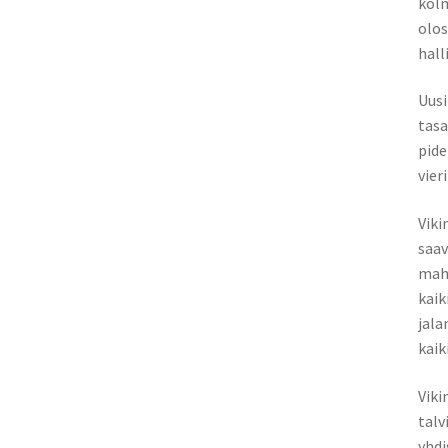
kolm
olos
hall
Uusi
tasa
pide
vier
Viki
saav
mah
kaik
jala
kaik
Viki
talv
yhdi