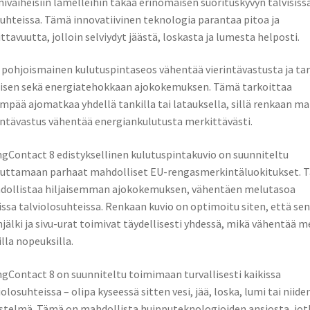
ivaiheisiin lamelleihin takaa erinomaisen suorituskyvyn talvisiss
uhteissa. Tämä innovatiivinen teknologia parantaa pitoa ja
ittavuutta, jolloin selviydyt jäästä, loskasta ja lumesta helposti.
 pohjoismainen kulutuspintaseos vähentää vierintävastusta ja ta
isen sekä energiatehokkaan ajokokemuksen. Tämä tarkoittaa
mpää ajomatkaa yhdellä tankilla tai latauksella, sillä renkaan ma
intävastus vähentää energiankulutusta merkittävästi.
ngContact 8 edistyksellinen kulutuspintakuvio on suunniteltu
uttamaan parhaat mahdolliset EU-rengasmerkintäluokitukset. 
dollistaa hiljaisemman ajokokemuksen, vähentäen melutasoa
issa talviolosuhteissa. Renkaan kuvio on optimoitu siten, että sen
njälki ja sivu-urat toimivat täydellisesti yhdessä, mikä vähentää m
illa nopeuksilla.
ngContact 8 on suunniteltu toimimaan turvallisesti kaikissa
iolosuhteissa – olipa kyseessä sitten vesi, jää, loska, lumi tai niide
stelmä. Tämä on mahdollista huipputeknologioiden ansiosta, jot