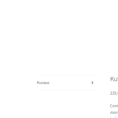
Ku
Kuvaus
225/
Cont
moni