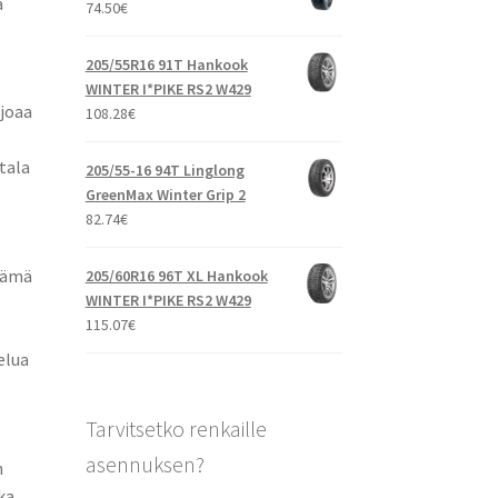
a
74.50
€
205/55R16 91T Hankook
WINTER I*PIKE RS2 W429
rjoaa
108.28
€
tala
205/55-16 94T Linglong
GreenMax Winter Grip 2
82.74
€
Tämä
205/60R16 96T XL Hankook
WINTER I*PIKE RS2 W429
115.07
€
elua
Tarvitsetko renkaille
asennuksen?
n
ka