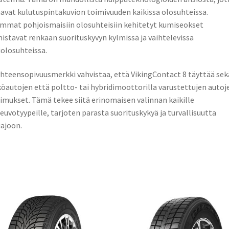
avat kulutuspintakuvion toimivuuden kaikissa olosuhteissa.
mmat pohjoismaisiin olosuhteisiin kehitetyt kumiseokset
istavat renkaan suorituskyvyn kylmissä ja vaihtelevissa
iolosuhteissa.
hteensopivuusmerkki vahvistaa, että VikingContact 8 täyttää sek
öautojen että poltto- tai hybridimoottorilla varustettujen autoj
imukset. Tämä tekee siitä erinomaisen valinnan kaikille
euvotyypeille, tarjoten parasta suorituskykyä ja turvallisuutta
iajoon.