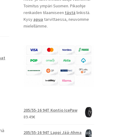
Toimitus ympäri Suomen. Pikaohje
renkaiden tilaamiseen
tästä
linkistä.
Kysy
apua
tarvittaessa, neuvomme
mielellämme.
aat
205/55-16 94T Kontio IcePaw
89.49
€
nä
205/55-16 94T Lappi Jää-Ahma