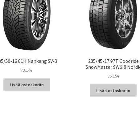
85/50-16 81H Nankang SV-3
235/45-17 97T Goodride
SnowMaster SW6I8 Nordi
73.14
€
85.15
€
Lisää ostoskoriin
Lisää ostoskoriin