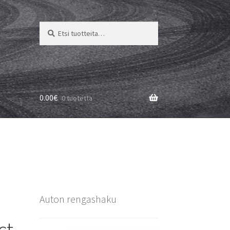
Etsi:
Haku
0.00
€
0 tuotetta
Auton rengashaku
ct