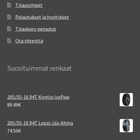
Tilausohjeet
Palautukset ja hyvitykset
Tilauksen peruutus
Ota yhteyttä
Suosituimmat renkaat
205/55-16 94T Kontio IcePaw
89.49
€
205/55-16 94T Lappi Jää-Ahma
74.50
€