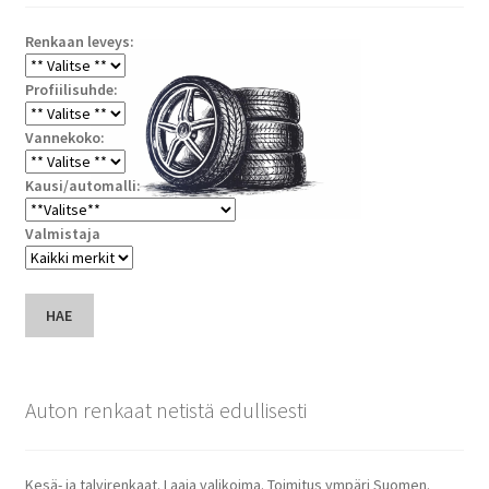
Renkaan leveys:
Profiilisuhde:
Vannekoko:
Kausi/automalli:
Valmistaja
HAE
Auton renkaat netistä edullisesti
Kesä- ja talvirenkaat. Laaja valikoima. Toimitus ympäri Suomen.