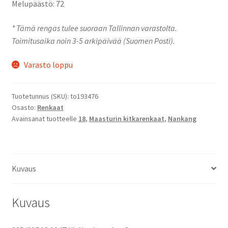
Melupäästö: 72
* Tämä rengas tulee suoraan Tallinnan varastolta.
Toimitusaika noin 3-5 arkipäivää (Suomen Posti).
Varasto loppu
Tuotetunnus (SKU):
to193476
Osasto:
Renkaat
Avainsanat tuotteelle
18
,
Maasturin kitkarenkaat
,
Nankang
Kuvaus
Kuvaus