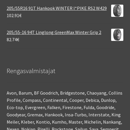
205/55R16 91T Hankook WINTER I*PIKE RS2 W429
102.91
€
205/55-16 94T Linglong GreenMax Winter Grip 2
82.74
€
Rengasvalmistajat
Avon, Barum, BF Goodrich, Bridgestone, Chaoyang, Collins
Profile, Compass, Continental, Cooper, Debica, Dunlop,
Eco-top, Evergreen, Falken, Firestone, Fulda, Goodride,
Goodyear, Gremax, Hankook, Insa-Turbo, Interstate, King
Meiler, Kleber, Kontio, Kumho, Master, Michelin, Nankang,
Nexen, Nokian, Pirelli, Rockstone, Sailun, Sava, Semperit,