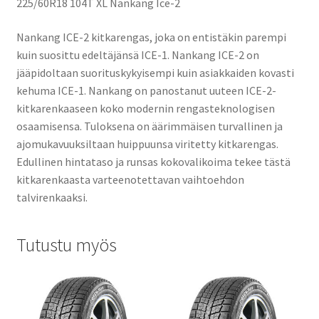
225/60R18 104T XL Nankang Ice-2
Nankang ICE-2 kitkarengas, joka on entistäkin parempi
kuin suosittu edeltäjänsä ICE-1. Nankang ICE-2 on
jääpidoltaan suorituskykyisempi kuin asiakkaiden kovasti
kehuma ICE-1. Nankang on panostanut uuteen ICE-2-
kitkarenkaaseen koko modernin rengasteknologisen
osaamisensa. Tuloksena on äärimmäisen turvallinen ja
ajomukavuuksiltaan huippuunsa viritetty kitkarengas.
Edullinen hintataso ja runsas kokovalikoima tekee tästä
kitkarenkaasta varteenotettavan vaihtoehdon
talvirenkaaksi.
Tutustu myös