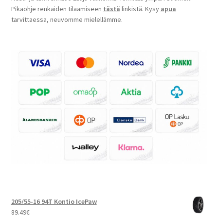
Pikaohje renkaiden tilaamiseen
tästä
linkistä. Kysy
apua
tarvittaessa, neuvomme mielellämme.
205/55-16 94T Kontio IcePaw
89.49
€