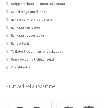
Halppisrenkaat – kannattako ostaa?
Kaikki rengasmerkinnät
Rengasvalmistajat luettelo
Renkaan kantavuus
Renkaan nopeusluokat
Rengastestit
Tutkitusti edullinen rengaskauppa
Urasyvyydet ja tieliikennelaki
Ota yhteyttä
Muut verkkokauppamme