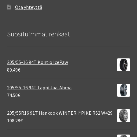
Ota yhteyttä
Suosituimmat renkaat
205/55-16 94T Kontio IcePaw
89.49
€
205/55-16 94T Lappi Jää-Ahma
74.50
€
205/55R16 91T Hankook WINTER I*PIKE RS2 W429
108.28
€