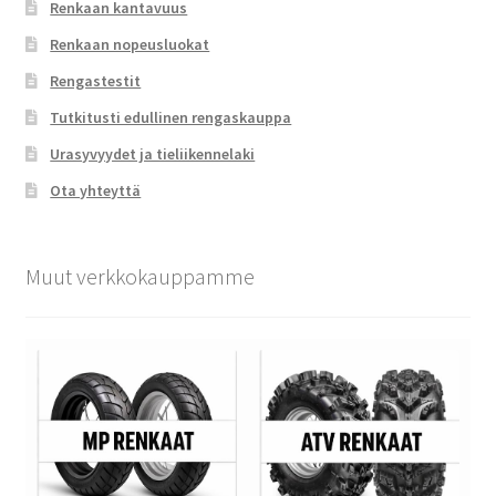
Renkaan kantavuus
Renkaan nopeusluokat
Rengastestit
Tutkitusti edullinen rengaskauppa
Urasyvyydet ja tieliikennelaki
Ota yhteyttä
Muut verkkokauppamme