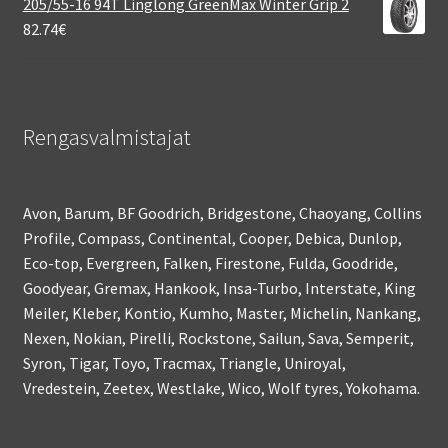
205/55-16 94T Linglong GreenMax Winter Grip 2
82.74
€
Rengasvalmistajat
Avon, Barum, BF Goodrich, Bridgestone, Chaoyang, Collins
Profile, Compass, Continental, Cooper, Debica, Dunlop,
Eco-top, Evergreen, Falken, Firestone, Fulda, Goodride,
Goodyear, Gremax, Hankook, Insa-Turbo, Interstate, King
Meiler, Kleber, Kontio, Kumho, Master, Michelin, Nankang,
Nexen, Nokian, Pirelli, Rockstone, Sailun, Sava, Semperit,
Syron, Tigar, Toyo, Tracmax, Triangle, Uniroyal,
Vredestein, Zeetex, Westlake, Wico, Wolf tyres, Yokohama.