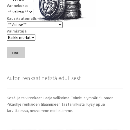
Vannekoko:
Kausi/automalli:
Valmistaja
HAE
Auton renkaat netistä edullisesti
Kesä- ja talvirenkaat. Laaja valikoima. Toimitus ympäri Suomen.
Pikaohje renkaiden tilaamiseen
tästä
linkistä. Kysy
apua
tarvittaessa, neuvomme mielellämme.