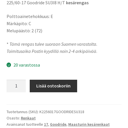
225/60-17 Goodride SU3I8 H/T
kesärengas
Polttoainetehokkuus: E
Märkäpito: C
Melupäästö: 2 (72)
*
Tämä rengas tulee suoraan Suomen varastolta.
Toimitusaika Postin kyydillä noin 2-4 arkipäivää
.
20 varastossa
225/60-
Lisää ostoskoriin
17
103V
Goodride
SU3I8
Tuotetunnus (SKU):
K2256017GOODRIDESU318
Osasto:
Renkaat
H/T
Avainsanat tuotteelle
17
,
Goodride
,
Maasturin kesärenkaat
määrä